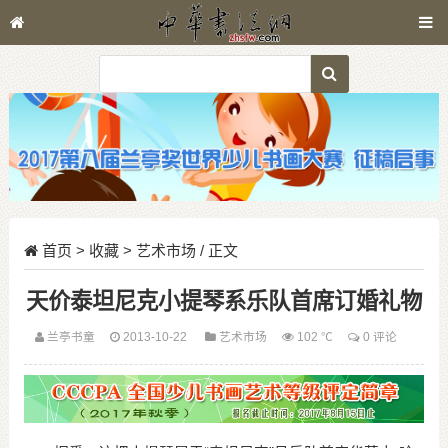
首页
>
收藏
>
艺术市场
/ 正文
天价泰坦尼克小提琴系乐队首席订婚礼物
兰亭书童
2013-10-22
艺术市场
102 ℃
0 评论