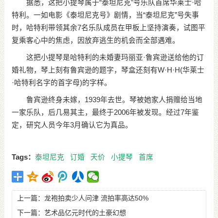
据悉，这把小提琴属于“泰坦尼克”号乐队首席华莱士·哈
特利。一如电影《泰坦尼克号》剧情，当“泰坦尼克”号失事
时，哈特利带领其余7名乐队成员在甲板上坚持演奏，试图平
复乘客心中的焦虑，因放弃逃生的机会而全部遇难。
这把小提琴是哈特利的未婚妻玛丽亚·鲁宾逊送给他的订
婚礼物，琴上刻有鲁宾逊的题字，琴盒还刻有W·H·H(华莱士
·哈特利名字的首字母)的字样。
鲁宾逊终身未嫁，1939年去世。琴被她家人捐赠给当地
一家乐队，后几易其主，最终于2006年被发现。经过7年鉴
定，研究人员今年3月确认它为真品。
Tags：
泰坦尼克
订婚
天价
小提琴
首席
上一篇：
龙袍拍卖少人问津 流拍率高达50%
下一篇：
艺术品亿元时代的土豪幻想