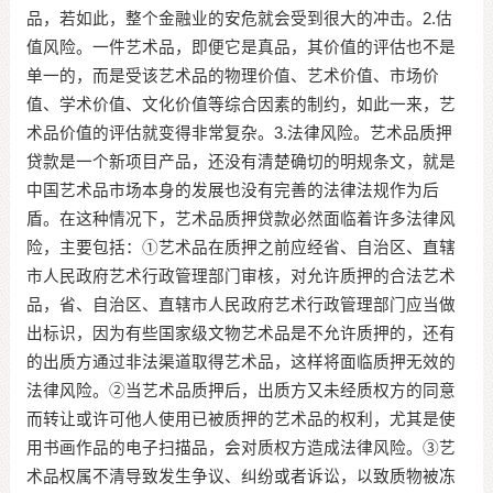
品，若如此，整个金融业的安危就会受到很大的冲击。2.估
值风险。一件艺术品，即便它是真品，其价值的评估也不是
单一的，而是受该艺术品的物理价值、艺术价值、市场价
值、学术价值、文化价值等综合因素的制约，如此一来，艺
术品价值的评估就变得非常复杂。3.法律风险。艺术品质押
贷款是一个新项目产品，还没有清楚确切的明规条文，就是
中国艺术品市场本身的发展也没有完善的法律法规作为后
盾。在这种情况下，艺术品质押贷款必然面临着许多法律风
险，主要包括：①艺术品在质押之前应经省、自治区、直辖
市人民政府艺术行政管理部门审核，对允许质押的合法艺术
品，省、自治区、直辖市人民政府艺术行政管理部门应当做
出标识，因为有些国家级文物艺术品是不允许质押的，还有
的出质方通过非法渠道取得艺术品，这样将面临质押无效的
法律风险。②当艺术品质押后，出质方又未经质权方的同意
而转让或许可他人使用已被质押的艺术品的权利，尤其是使
用书画作品的电子扫描品，会对质权方造成法律风险。③艺
术品权属不清导致发生争议、纠纷或者诉讼，以致质物被冻