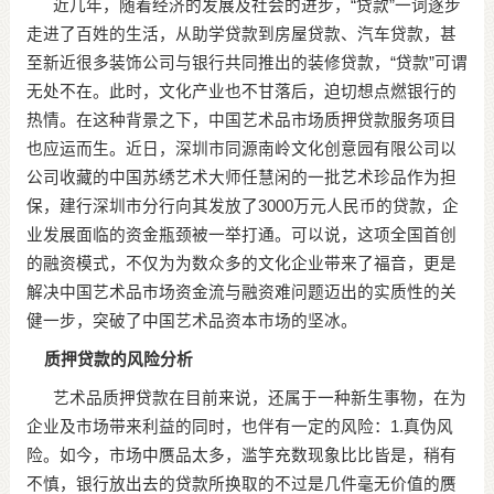
近几年，随着经济的发展及社会的进步，“贷款”一词逐步
走进了百姓的生活，从助学贷款到房屋贷款、汽车贷款，甚
至新近很多装饰公司与银行共同推出的装修贷款，“贷款”可谓
无处不在。此时，文化产业也不甘落后，迫切想点燃银行的
热情。在这种背景之下，中国艺术品市场质押贷款服务项目
也应运而生。近日，深圳市同源南岭文化创意园有限公司以
公司收藏的中国苏绣艺术大师任慧闲的一批艺术珍品作为担
保，建行深圳市分行向其发放了3000万元人民币的贷款，企
业发展面临的资金瓶颈被一举打通。可以说，这项全国首创
的融资模式，不仅为为数众多的文化企业带来了福音，更是
解决中国艺术品市场资金流与融资难问题迈出的实质性的关
健一步，突破了中国艺术品资本市场的坚冰。
质押贷款的风险分析
艺术品质押贷款在目前来说，还属于一种新生事物，在为
企业及市场带来利益的同时，也伴有一定的风险：1.真伪风
险。如今，市场中赝品太多，滥竽充数现象比比皆是，稍有
不慎，银行放出去的贷款所换取的不过是几件毫无价值的赝