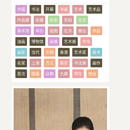
中国
书法
开幕
书画
艺术
艺术品
作品展
收藏
拍卖
亮相
北京
美术馆
举办
组图
在京
展出
作品
油画
博物馆
画展
艺术展
市场
画家
当代
文物
香港
艺术家
美术
名家
上海
万元
南京
书法展
画作
首次
国画
征稿
大展
将在
拍出