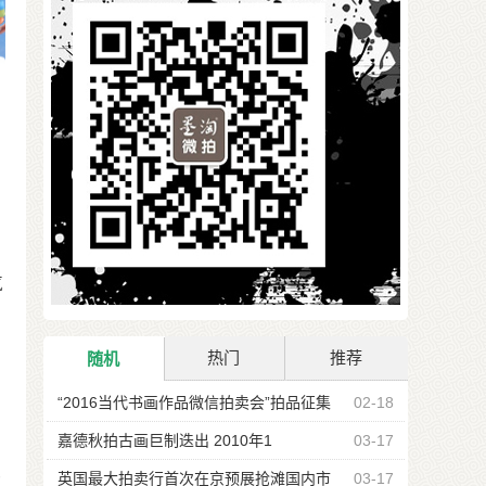
·
气
热门
推荐
随机
“2016当代书画作品微信拍卖会”拍品征集
02-18
公告
嘉德秋拍古画巨制迭出 2010年1
03-17
近
英国最大拍卖行首次在京预展抢滩国内市
03-17