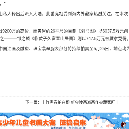
。”
山私人释出后流入大陆，此番亮相受到海内外藏家热烈关注。在本次
00万的高价。而黄胄约26平尺的巨制《驯马图》以6037.5万元创
―——邹之麟《临黄子久富春山居图》则以747.5万元被藏家竞得
中国油画及雕塑、珠宝翡翠腕表部分将持续拍卖至5月25日，地点均
下一篇：
十竹斋春拍在即 新金陵画派画作被藏家盯上