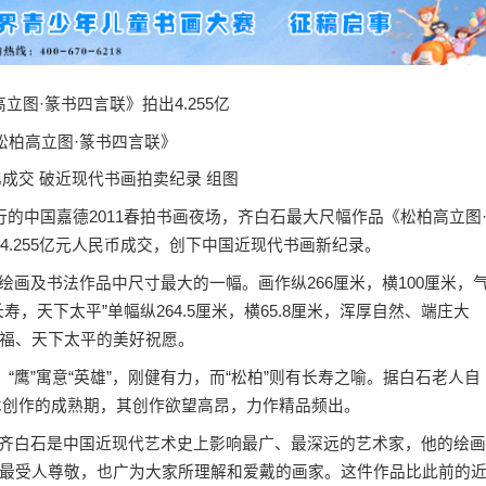
松柏高立图·篆书四言联》
5亿成交 破近现代书画拍卖纪录 组图
行的中国嘉德2011春拍书画夜场，齐白石最大尺幅作品《松柏高立图
4.255亿元人民币成交，创下中国近现代书画新纪录。
画及书法作品中尺寸最大的一幅。画作纵266厘米，横100厘米，
，天下太平”单幅纵264.5厘米，横65.8厘米，浑厚自然、端庄大
福、天下太平的美好祝愿。
”寓意“英雄”，刚健有力，而“松柏”则有长寿之喻。据白石老人自
艺术创作的成熟期，其创作欲望高昂，力作精品频出。
齐白石是中国近现代艺术史上影响最广、最深远的艺术家，他的绘画
最受人尊敬，也广为大家所理解和爱戴的画家。这件作品比此前的