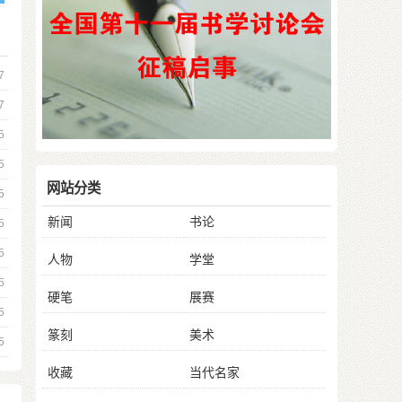
7
7
5
5
网站分类
5
新闻
书论
5
5
人物
学堂
5
硬笔
展赛
5
篆刻
美术
5
收藏
当代名家