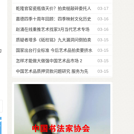
场
乾隆官窑瓷瓶值天价？拍卖槌敲碎委托人
03-17
休克
嘉德四季十周年回顾：四季映射文化历史
03-16
面面观
赵涌在线重推艺术找家3月当代艺术专场
03-16
质疑者增多《砥柱铭》九大漏洞问倒拍卖
03-15
。
行
国家出台行业标准 今后艺术品拍卖要挤水
03-15
为
分
怎样才能做大做强中国艺术品市场 2
03-15
中国艺术品质押贷款问题研究 服务为先
03-15