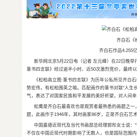
齐白石《
齐白石作品4.25
新华网北京5月22日电（记者 左元峰）在22日晚举
篆书四言联》经过逾半小时、近50次激烈竞价，最终以
《松柏高立图·篆书四言联》为历年公私所见齐白石绘
势宏伟，有松柏围英之喻。匹配画作的篆书对联“人生长寿
气，表达了对国家民族和平发展的美好祈望，对人间幸
松鹰是齐白石最喜欢也是观赏者最熟悉的画题之一，“鹰
题，此画作于1946年，其时画家86岁，正是齐白石
中国嘉德近现代及当代书画部总经理郭彤女士说：“
不仅在中国近现代时期影响了无数人，也是国际范围内