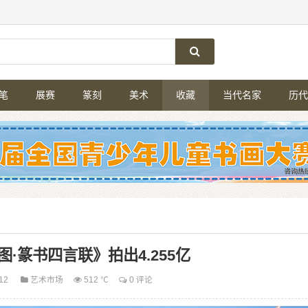
笔
展赛
篆刻
美术
收藏
当代名家
历代
·篆书四言联》拍出4.255亿
-12
艺术市场
512 ℃
0 评论