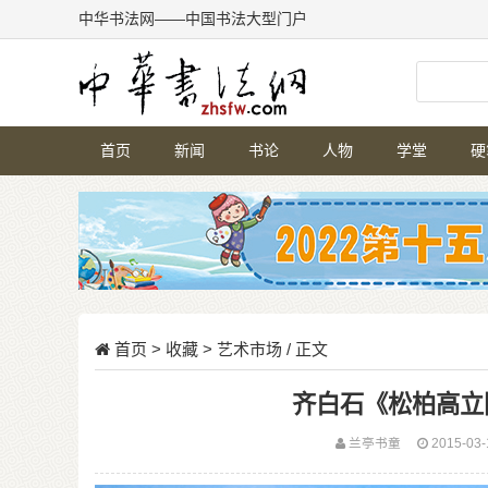
中华书法网——中国书法大型门户
首页
新闻
书论
人物
学堂
硬
首页
>
收藏
>
艺术市场
/ 正文
齐白石《松柏高立图
兰亭书童
2015-03