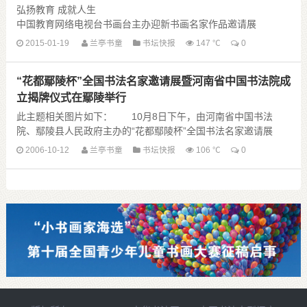
弘扬教育 成就人生
中国教育网络电视台书画台主办迎新书画名家作品邀请展
2015-01-19
兰亭书童
书坛快报
147 ℃
0
“花都鄢陵杯”全国书法名家邀请展暨河南省中国书法院成
为喜迎2015年&middot;农历乙未年的到来，由中国教育网络电视
台书画台主办，弘成教育集团协办的“弘扬教育、成就人生——中
立揭牌仪式在鄢陵举行
国教 ......
此主题相关图片如下： 10月8日下午，由河南省中国书法
院、鄢陵县人民政府主办的“花都鄢陵杯”全国书法名家邀请展
——尚艺书法第一回开幕式暨河南省中国书法院成立揭牌仪式在
2006-10-12
兰亭书童
书坛快报
106 ℃
0
鄢陵花博园隆重举行。省人大常委 ......