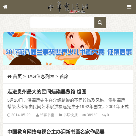
首页
> TAG信息列表 > 首席
走进贵州最大的民间蜡染展览馆 组图
5月28日，洪福远先生在介绍蜡染的不同纹饰及风格。贵州福远
蜡染艺术馆由民间艺术家洪福远先生于1992年创立，2001年正式
对外展览。展厅面积550平方米，收藏贵......
2014-05-29
兰亭书童
书坛快报
389 ℃
0
中国教育网络电视台主办迎新书画名家作品展