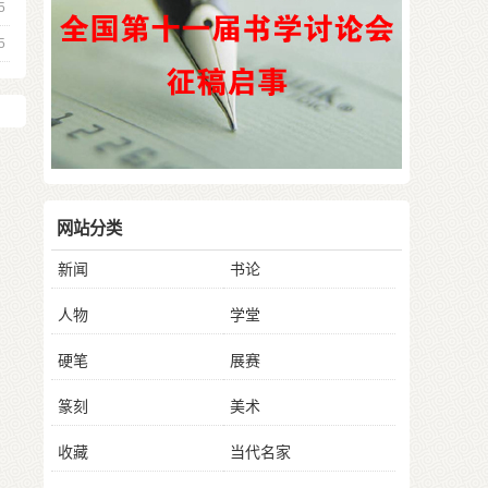
5
5
网站分类
新闻
书论
人物
学堂
硬笔
展赛
篆刻
美术
收藏
当代名家