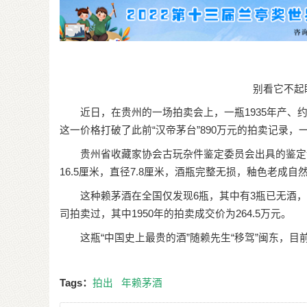
别看它不起
近日，在贵州的一场拍卖会上，一瓶1935年产、约4
这一价格打破了此前“汉帝茅台”890万元的拍卖记录
贵州省收藏家协会古玩杂件鉴定委员会出具的鉴定评
16.5厘米，直径7.8厘米，酒瓶完整无损，釉色老成
这种赖茅酒在全国仅发现6瓶，其中有3瓶已无酒，为空瓶
司拍卖过，其中1950年的拍卖成交价为264.5万元。
这瓶“中国史上最贵的酒”随赖先生“移驾”闽东，目
Tags：
拍出
年赖茅酒