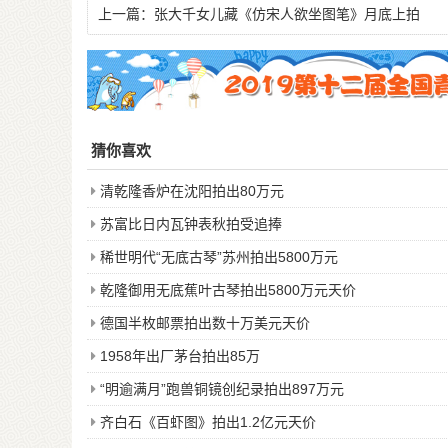
上一篇：
张大千女儿藏《仿宋人欲坐图笔》月底上拍
猜你喜欢
清乾隆香炉在沈阳拍出80万元
苏富比日内瓦钟表秋拍受追捧
稀世明代“无底古琴”苏州拍出5800万元
乾隆御用无底蕉叶古琴拍出5800万元天价
德国半枚邮票拍出数十万美元天价
1958年出厂茅台拍出85万
“明逾满月”跑兽铜镜创纪录拍出897万元
齐白石《百虾图》拍出1.2亿元天价