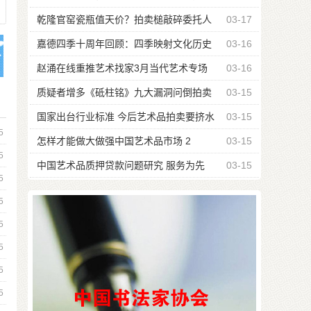
场
乾隆官窑瓷瓶值天价？拍卖槌敲碎委托人
03-17
休克
嘉德四季十周年回顾：四季映射文化历史
03-16
面面观
赵涌在线重推艺术找家3月当代艺术专场
03-16
质疑者增多《砥柱铭》九大漏洞问倒拍卖
03-15
行
国家出台行业标准 今后艺术品拍卖要挤水
03-15
5
分
怎样才能做大做强中国艺术品市场 2
03-15
5
中国艺术品质押贷款问题研究 服务为先
03-15
5
5
5
5
5
5