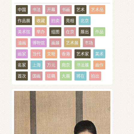
中国
书法
开幕
书画
艺术
艺术品
作品展
收藏
拍卖
亮相
北京
美术馆
举办
组图
在京
展出
作品
油画
博物馆
画展
艺术展
市场
画家
当代
文物
香港
艺术家
美术
名家
上海
万元
南京
书法展
画作
首次
国画
征稿
大展
将在
拍出