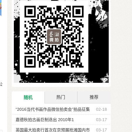
公
热门
推荐
随机
“2016当代书画作品微信拍卖会”拍品征集
02-18
公告
嘉德秋拍古画巨制迭出 2010年1
03-17
英国最大拍卖行首次在京预展抢滩国内市
03-17