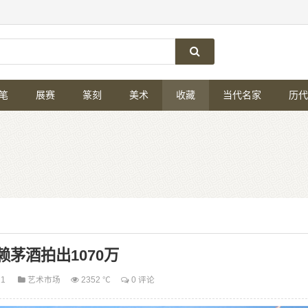
笔
展赛
篆刻
美术
收藏
当代名家
历代
年赖茅酒拍出1070万
11
艺术市场
2352 ℃
0 评论