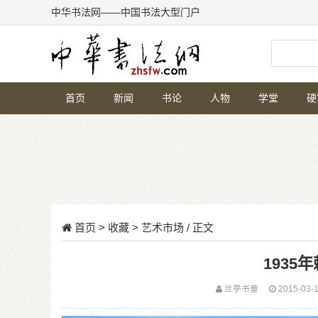
中华书法网——中国书法大型门户
首页
新闻
书论
人物
学堂
硬
首页
>
收藏
>
艺术市场
/ 正文
1935
兰亭书童
2015-03-