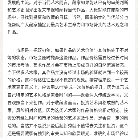
发展的主流。对于当代艺术而言，藏家如果能从已有的审美判断
和艺术史眼光出发来审视和阐释当代作品，大概就能在庞杂的市
场中，寻找到投资和收藏的目标。当然，四季拍卖的当代部分也
能帮助广大藏家捕捉到最具艺术生命力和市场势头的艺术观念和
作品。
市场是一把双刃剑，如果作品的艺术价值与其价格处于不对
等的状态，市场会随时抛弃这些作品。作品价格需要经过长时间
的市场考验，艺术作品才会在市场上形成良好的自然流通状态。
当下很多艺术家，其作品并没有经过市场的验证就达到一个较高
的价格，这种价格往往出现不稳定的现象。按常理来说，一个艺
术家真正意义上，应该用
10
年完成一次价格的提升，因为其形成
——
自己特定的艺术风格是需要时间的
既要深入传统去学习，又
要观照当下来创作。对于收藏者而言，投资艺术风格成熟的艺术
家，风险相对会低，因为这类艺术家的作品价格会相对稳定。投
资没有经过时间和市场的检验的艺术家及作品，是会冒一定的风
险的。当然并不是说那些后起新秀就不值得去关注和投资，这个
还是需要藏家有独到的审美认知和欣赏眼光、准确的市场经验以