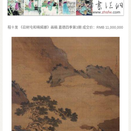
程十发 《召树屯和喃婼娜》画稿 嘉德四季第
3
期 成交价：
RMB 11,000,000