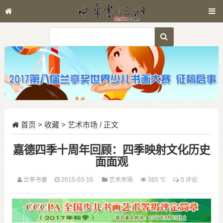
首页
>
收藏
>
艺术市场
/ 正文
嘉德四季十周年回顾：四季映射文化历史
面面观
兰亭书童
2015-03-16
艺术市场
365 ℃
0 评论