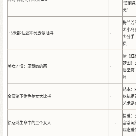
“美丽悬
念”
梅兰芳
孟小冬
马未都:巨富中死去是耻辱
·
少分手
费
清《红
梦图》
美女才情：周慧敏的画
·
碧堂赏
月
赫本：
金庸笔下绝色美女大比拼
·
以抗拒
艺术诱
情爱：
徐悲鸿生命中的三个女人
·
塞蒂沉
病态爱