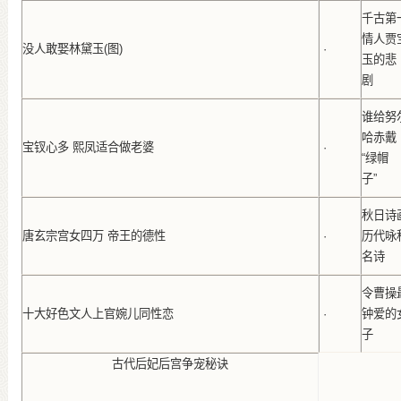
千古第
情人贾
没人敢娶林黛玉(图)
·
玉的悲
剧
谁给努
哈赤戴
宝钗心多 熙凤适合做老婆
·
“绿帽
子”
秋日诗
唐玄宗宫女四万 帝王的德性
·
历代咏
名诗
令曹操
十大好色文人上官婉儿同性恋
·
钟爱的
子
古代后妃后宫争宠秘诀