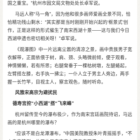
国之重宝。”杭州市园文局文物处处长卓军说。
马远人称“马一角”，因为他和很多画师爱画全景不同，恰
恰精功残山剩水：“其实那是当时刚刚开始兴起的‘框景式’创
作，正是这样的形式催生了南宋西湖十景——这与我们今日
西湖申遗也密切相关呀！”卓军说。
《观瀑图》中一片远离尘嚣的清凉之景，画中贵族男子宽
衣解带，正面依偎于树，肩、颈、头略微前倾，便于观看，
神情懒懒，若有所思；右腿耷垂于一棵枯树墩，左腿蜷起，
左臂搭左膝，右手执一拂尘；一仆人立于男主人旁边，两手
握一长竹竿，目视主人，察言观色，随时听命。
风雅宋高宗为避扰民
德寿宫挖“小西湖”搭“飞来峰”
杭州留传至今的瀑布极少，作为南宋宫廷画院待诏，马远
画的是杭州哪里的瀑布？
“应该不是白龙潭瀑布，”中国美院教授朱叶青摇摇手，“不