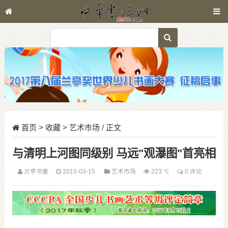
首页
>
收藏
>
艺术市场
/ 正文
与清明上河图同级别 马远"观瀑图"首亮相
兰亭书童
2015-03-15
艺术市场
223 ℃
0 评论