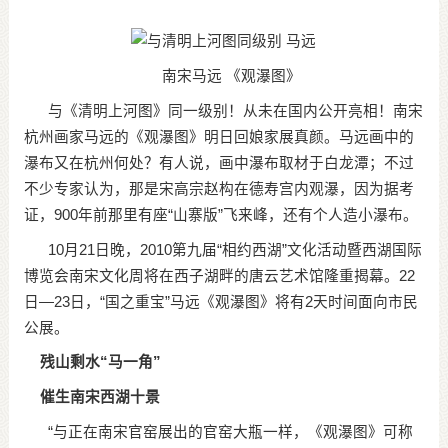
南宋马远 《观瀑图》
与《清明上河图》同一级别！从未在国内公开亮相！南宋
杭州画家马远的《观瀑图》明日回娘家展真颜。马远画中的
瀑布又在杭州何处？有人说，画中瀑布取材于白龙潭；不过
不少专家认为，那是宋高宗赵构在德寿宫内观瀑，因为据考
证，900年前那里有座“山寨版”飞来峰，还有个人造小瀑布。
10月21日晚，2010第九届“相约西湖”文化活动暨西湖国际
博览会南宋文化周将在西子湖畔的唐云艺术馆隆重揭幕。22
日—23日，“国之重宝”马远《观瀑图》将有2天时间面向市民
公展。
残山剩水“马一角”
催生南宋西湖十景
“与正在南宋官窑展出的官窑大瓶一样，《观瀑图》可称