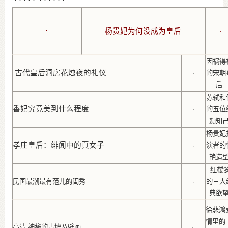
· · · · · · · · · · ·
·
杨贵妃为何没成为皇后
·
因祸得
古代皇后洞房花烛夜的礼仪
·
的宋朝
后
苏轼和
香妃究竟美到什么程度
·
的五位
颜知
杨贵妃
孝庄皇后：绯闻中的真女子
·
演者的
艳造
红楼
民国最潮最有范儿的闺秀
·
的三大
典欲
徐悲鸿
情里的
高清 神秘的古埃及壁画
·