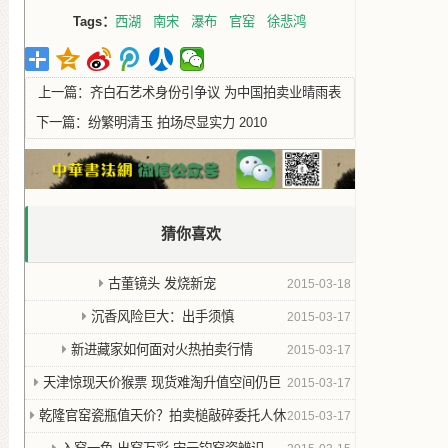
Tags：
西湖
南宋
瀑布
官窑
徐悲鸿
上一篇：
齐白石艺术身份引争议 为中国拍卖业晴雨表
下一篇：
纷繁明清玉 拍场尽显实力 2010
猜你喜欢
古董镜头 发烧新宠
2015-03-18
沉香风险巨大：出手须慎
2015-03-17
新进藏家如何面对火热拍卖行情
2015-03-17
天津惊现天价猴票 现货难淘升值空间仍巨
2015-03-17
大
乾隆官窑瓷瓶值天价？拍卖槌敲碎委托人休
2015-03-17
克