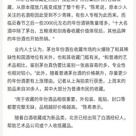
藏，从原本摆放几瓶变成放了整个柜子。”陈希说，原本少人
关注的名酒柜因此受到不少青睐，有些人专程为此而来。而
临近春节之后一些2000元左右的年份酒销售量增多，“十大名
酒中除了茅台、五粮液和剑南春收藏价值体现后，其他品牌
的年份酒也开始热销。”
业内人士认为，茅台年份酒在收藏市场的火爆除了和其稀
缺性和国酒地位有关外，也和其收藏门槛有关。“和普通的艺
术品相比，鉴别茅台真伪要比鉴别一张画容易的多，专业性
也相对较小。”此外，随着普通茅台酒的价格飙升，存量更少
的年份酒更有上涨理由。记者从上海拍卖行获悉，上周末的
拍品来自30多人，其中大部分为普通市民的收藏。
“用于收藏的年份酒品相很重要，外包装、瓶贴、封口等
都要完整无缺，品相越好价格越高。 ”陈希表示。
随着白酒收藏成为新品类，北京已经出现了白酒经纪人，
帮助艺术品公司或个人收揽藏品。