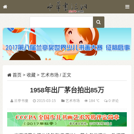
首页
>
收藏
>
艺术市场
/ 正文
1958年出厂茅台拍出85万
兰亭书童
2015-03-15
艺术市场
184 ℃
0 评论