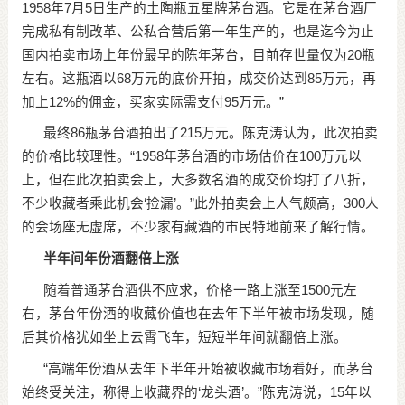
1958年7月5日生产的土陶瓶五星牌茅台酒。它是在茅台酒厂
完成私有制改革、公私合营后第一年生产的，也是迄今为止
国内拍卖市场上年份最早的陈年茅台，目前存世量仅为20瓶
左右。这瓶酒以68万元的底价开拍，成交价达到85万元，再
加上12%的佣金，买家实际需支付95万元。”
最终86瓶茅台酒拍出了215万元。陈克涛认为，此次拍卖
的价格比较理性。“1958年茅台酒的市场估价在100万元以
上，但在此次拍卖会上，大多数名酒的成交价均打了八折，
不少收藏者乘此机会‘捡漏’。”此外拍卖会上人气颇高，300人
的会场座无虚席，不少家有藏酒的市民特地前来了解行情。
半年间年份酒翻倍上涨
随着普通茅台酒供不应求，价格一路上涨至1500元左
右，茅台年份酒的收藏价值也在去年下半年被市场发现，随
后其价格犹如坐上云霄飞车，短短半年间就翻倍上涨。
“高端年份酒从去年下半年开始被收藏市场看好，而茅台
始终受关注，称得上收藏界的‘龙头酒’。”陈克涛说，15年以