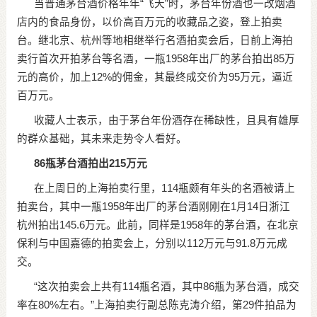
当普通茅台酒价格年年“飞天”时，茅台年份酒也一改烟酒
店内的食品身份，以价高百万元的收藏品之姿，登上拍卖
台。继北京、杭州等地相继举行名酒拍卖会后，日前上海拍
卖行首次开拍茅台等名酒，一瓶1958年出厂的茅台拍出85万
元的高价，加上12%的佣金，其最终成交价为95万元，逼近
百万元。
收藏人士表示，由于茅台年份酒存在稀缺性，且具有雄厚
的群众基础，其未来走势令人看好。
86瓶茅台酒拍出215万元
在上周日的上海拍卖行里，114瓶颇有年头的名酒被请上
拍卖台，其中一瓶1958年出厂的茅台酒刚刚在1月14日浙江
杭州拍出145.6万元。此前，同样是1958年的茅台酒，在北京
保利与中国嘉德的拍卖会上，分别以112万元与91.8万元成
交。
“这次拍卖会上共有114瓶名酒，其中86瓶为茅台酒，成交
率在80%左右。”上海拍卖行副总陈克涛介绍，第29件拍品为