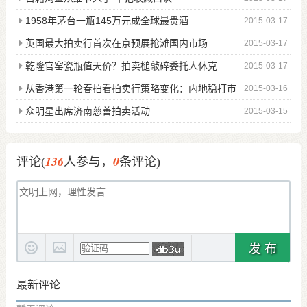
1958年茅台一瓶145万元成全球最贵酒
2015-03-17
英国最大拍卖行首次在京预展抢滩国内市场
2015-03-17
乾隆官窑瓷瓶值天价？拍卖槌敲碎委托人休克
2015-03-17
从香港第一轮春拍看拍卖行策略变化：内地稳打市
2015-03-16
场香港扩大影响
众明星出席济南慈善拍卖活动
2015-03-15
136
0
评论(
人参与，
条评论)
发 布
最新评论