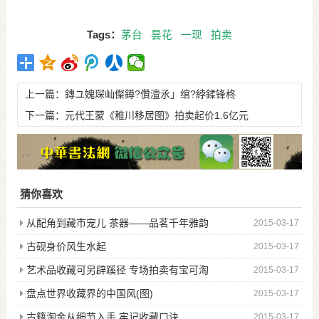
Tags：
茅台
昙花
一现
拍卖
上一篇：
鏄ユ媿琛屾儏鐏?儹澶氶」绾?綍鍒锋柊
下一篇：
元代王蒙《稚川移居图》拍卖起价1.6亿元
猜你喜欢
从配角到藏市宠儿 茶器——品茗千年雅韵
2015-03-17
古砚身价风生水起
2015-03-17
艺术品收藏可另辟蹊径 专场拍卖有宝可淘
2015-03-17
盘点世界收藏界的中国风(图)
2015-03-17
古籍淘金从细节入手 牢记收藏口诀
2015-03-17