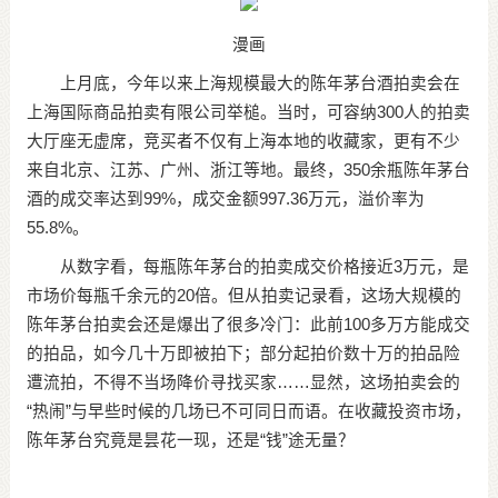
漫画
上月底，今年以来上海规模最大的陈年茅台酒拍卖会在
上海国际商品拍卖有限公司举槌。当时，可容纳300人的拍卖
大厅座无虚席，竞买者不仅有上海本地的收藏家，更有不少
来自北京、江苏、广州、浙江等地。最终，350余瓶陈年茅台
酒的成交率达到99%，成交金额997.36万元，溢价率为
55.8%。
从数字看，每瓶陈年茅台的拍卖成交价格接近3万元，是
市场价每瓶千余元的20倍。但从拍卖记录看，这场大规模的
陈年茅台拍卖会还是爆出了很多冷门：此前100多万方能成交
的拍品，如今几十万即被拍下；部分起拍价数十万的拍品险
遭流拍，不得不当场降价寻找买家……显然，这场拍卖会的
“热闹”与早些时候的几场已不可同日而语。在收藏投资市场，
陈年茅台究竟是昙花一现，还是“钱”途无量？