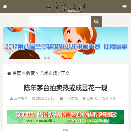
首页
>
收藏
>
艺术市场
/ 正文
陈年茅台拍卖热或成昙花一现
兰亭书童
2015-03-15
艺术市场
136 ℃
0 评论