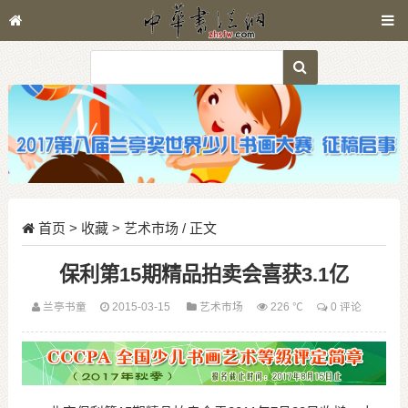
首页
>
收藏
>
艺术市场
/ 正文
保利第15期精品拍卖会喜获3.1亿
兰亭书童
2015-03-15
艺术市场
226 ℃
0 评论