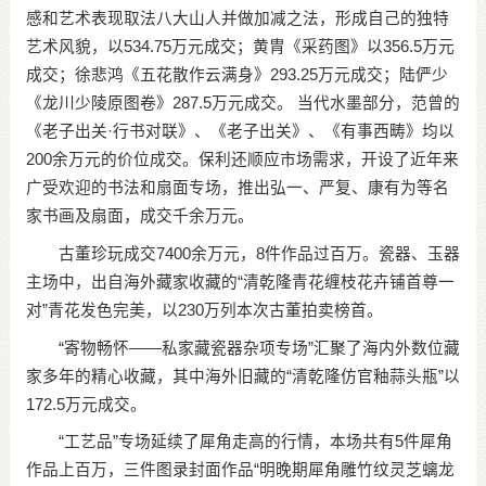
感和艺术表现取法八大山人并做加减之法，形成自己的独特
艺术风貌，以534.75万元成交；黄胄《采药图》以356.5万元
成交；徐悲鸿《五花散作云满身》293.25万元成交；陆俨少
《龙川少陵原图卷》287.5万元成交。 当代水墨部分，范曾的
《老子出关·行书对联》、《老子出关》、《有事西畴》均以
200余万元的价位成交。保利还顺应市场需求，开设了近年来
广受欢迎的书法和扇面专场，推出弘一、严复、康有为等名
家书画及扇面，成交千余万元。
古董珍玩成交7400余万元，8件作品过百万。瓷器、玉器
主场中，出自海外藏家收藏的“清乾隆青花缠枝花卉铺首尊一
对”青花发色完美，以230万列本次古董拍卖榜首。
“寄物畅怀——私家藏瓷器杂项专场”汇聚了海内外数位藏
家多年的精心收藏，其中海外旧藏的“清乾隆仿官釉蒜头瓶”以
172.5万元成交。
“工艺品”专场延续了犀角走高的行情，本场共有5件犀角
作品上百万，三件图录封面作品“明晚期犀角雕竹纹灵芝螭龙