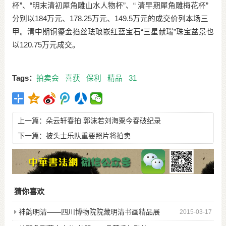
杯”、“明末清初犀角雕山水人物杯”、“ 清早期犀角雕梅花杯”
分别以184万元、178.25万元、149.5万元的成交价列本场三
甲。清中期铜鎏金掐丝珐琅嵌红蓝宝石“三星献瑞”珠宝盆景也
以120.75万元成交。
Tags：
拍卖会
喜获
保利
精品
31
上一篇：
朵云轩春拍 郭沫若刘海粟今春破纪录
下一篇：
披头士乐队重要照片将拍卖
猜你喜欢
神韵明清——四川博物院院藏明清书画精品展
2015-03-17