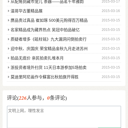
从配角到藏市宠儿 茶器——品茗千年雅韵
2015-03-17
温哥华古董精品展
2015-03-16
赝品贵过真品 崔如琢 500美元购得百万精品
2015-03-15
名家精品成为藏界热点 吴冠中拍品破亿
2015-03-15
质疑者增多《砥柱铭》九大漏洞问倒拍卖行
2015-03-15
迎中秋、庆国庆 荣宝精品金秋九月走进苏州
2015-03-15
拍品无底价 亲民拍卖扎堆本月
2015-03-15
浙投资者境外扫货 11天日本游参加5场拍卖
2015-03-15
莫迪里阿尼画作令蘇富比秋拍旗开得胜
2015-03-15
226
0
评论(
人参与，
条评论)