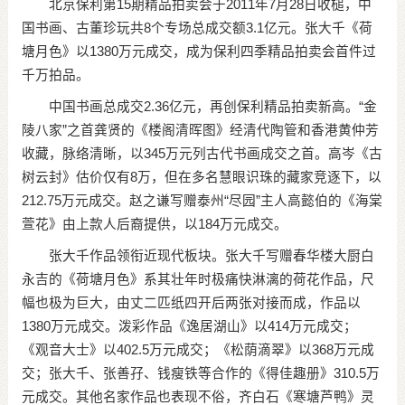
北京保利第15期精品拍卖会于2011年7月28日收槌，中
国书画、古董珍玩共8个专场总成交额3.1亿元。张大千《荷
塘月色》以1380万元成交，成为保利四季精品拍卖会首件过
千万拍品。
中国书画总成交2.36亿元，再创保利精品拍卖新高。“金
陵八家”之首龚贤的《楼阁清晖图》经清代陶管和香港黄仲芳
收藏，脉络清晰，以345万元列古代书画成交之首。高岑《古
树云封》估价仅有8万，但在多名慧眼识珠的藏家竞逐下，以
212.75万元成交。赵之谦写赠泰州“尽园”主人高懿伯的《海棠
萱花》由上款人后裔提供，以184万元成交。
张大千作品领衔近现代板块。张大千写赠春华楼大厨白
永吉的《荷塘月色》系其壮年时极痛快淋漓的荷花作品，尺
幅也极为巨大，由丈二匹纸四开后两张对接而成，作品以
1380万元成交。泼彩作品《逸居湖山》以414万元成交；
《观音大士》以402.5万元成交；《松荫滴翠》以368万元成
交；张大千、张善孖、钱瘦铁等合作的《得佳趣册》310.5万
元成交。其他名家作品也表现不俗，齐白石《寒塘芦鸭》灵