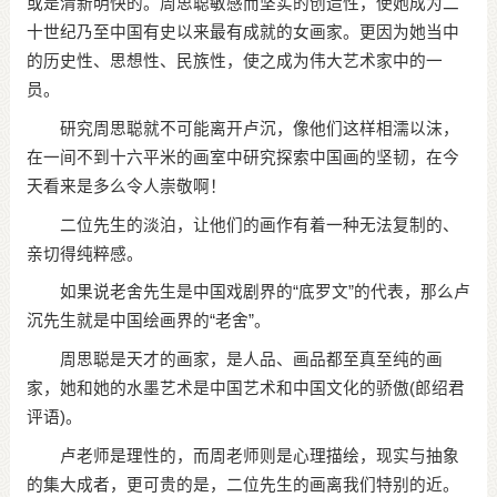
或是清新明快的。周思聪敏感而坚实的创造性，使她成为二
十世纪乃至中国有史以来最有成就的女画家。更因为她当中
的历史性、思想性、民族性，使之成为伟大艺术家中的一
员。
研究周思聪就不可能离开卢沉，像他们这样相濡以沫，
在一间不到十六平米的画室中研究探索中国画的坚韧，在今
天看来是多么令人崇敬啊！
二位先生的淡泊，让他们的画作有着一种无法复制的、
亲切得纯粹感。
如果说老舍先生是中国戏剧界的“底罗文”的代表，那么卢
沉先生就是中国绘画界的“老舍”。
周思聪是天才的画家，是人品、画品都至真至纯的画
家，她和她的水墨艺术是中国艺术和中国文化的骄傲(郎绍君
评语)。
卢老师是理性的，而周老师则是心理描绘，现实与抽象
的集大成者，更可贵的是，二位先生的画离我们特别的近。