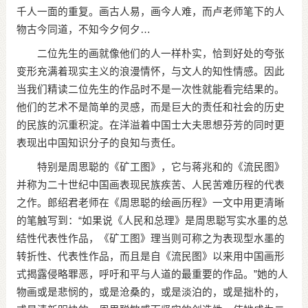
千人一面的重复。画古人易，画今人难，而卢老师笔下的人
物古今同道，不知今夕何夕…
二位先生的画就像他们的人一样朴实，恰到好处的夸张
变形充满着现实主义的浪漫情怀，与文人的知性情感。因此
当我们精读二位先生的作品时不是一次性就能看完结果的。
他们的艺术不是简单的灵感，而是巨大的责任和社会的历史
的民族的沉重积淀。在洋溢着中国士大夫思想芬芳的同时更
表现出中国知识分子的良知与责任。
特别是周思聪的《矿工图》，它与蒋兆和的《流民图》
并称为二十世纪中国画表现民族疾苦、人民苦难历程的代表
之作。郎绍君老师在《周思聪的绘画历程》一文中用更清晰
的笔触写到：“如果说《人民和总理》是周思聪写实水墨的总
结性代表性作品，《矿工图》理当则可称之为表现型水墨的
转折性、代表性作品，而且是自《流民图》以来用中国画形
式揭露侵略罪恶，呼吁和平与人道的最重要的作品。”她的人
物画或是悲悯的，或是沧桑的，或是淡泊的，或是拙朴的，