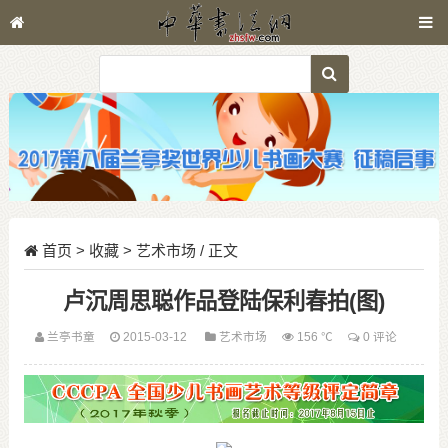
首页
>
收藏
>
艺术市场
/ 正文
卢沉周思聪作品登陆保利春拍(图)
兰亭书童
2015-03-12
艺术市场
156 ℃
0 评论