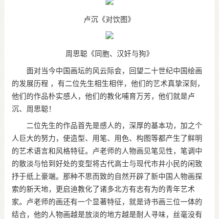
卢沉《对饮图》
周思聪《同胞、汉奸与狗》
面对当今中国画坛的风云际会，回望二十世纪中国绘画
的发展历程 ，有二位先生相生相伴，他们的艺术真挚深刻，
他们的作品朴实感人，他们的教化哺育万芳，他们就是卢
沉、周思聪！
二位先生的作品首先是感人的，深厚的基本功，加之个
人巨大的努力，使造型、用笔、用色、构图等都产生了鲜明
的艺术语言和风格特征。卢老师的人物画见笔见性，笔调中
的散淡与恰到好处的变型将古代高士与现代市井小民的闲致
抒于纸上豪端。那种不思而致的自然开辟了新中国人物画探
索的新天地，更启迪教化了诸多北方有志有为的青年艺术
家。卢老师的画还有一个显著特征，就是诗书画三位一体的
结合，他的人物画越是放淡的地方越是耐人寻味，丝毫没有