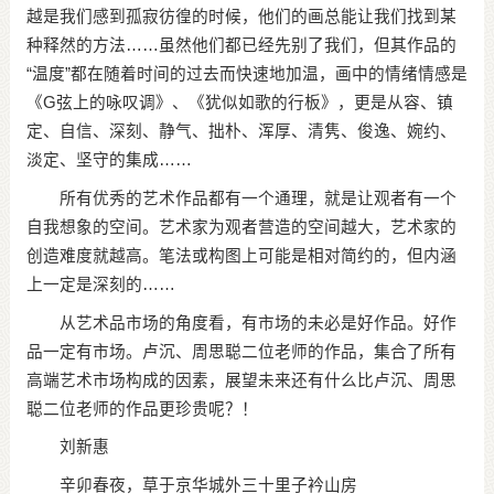
越是我们感到孤寂彷徨的时候，他们的画总能让我们找到某
种释然的方法……虽然他们都已经先别了我们，但其作品的
“温度”都在随着时间的过去而快速地加温，画中的情绪情感是
《G弦上的咏叹调》、《犹似如歌的行板》，更是从容、镇
定、自信、深刻、静气、拙朴、浑厚、清隽、俊逸、婉约、
淡定、坚守的集成……
所有优秀的艺术作品都有一个通理，就是让观者有一个
自我想象的空间。艺术家为观者营造的空间越大，艺术家的
创造难度就越高。笔法或构图上可能是相对简约的，但内涵
上一定是深刻的……
从艺术品市场的角度看，有市场的未必是好作品。好作
品一定有市场。卢沉、周思聪二位老师的作品，集合了所有
高端艺术市场构成的因素，展望未来还有什么比卢沉、周思
聪二位老师的作品更珍贵呢？！
刘新惠
辛卯春夜，草于京华城外三十里子衿山房