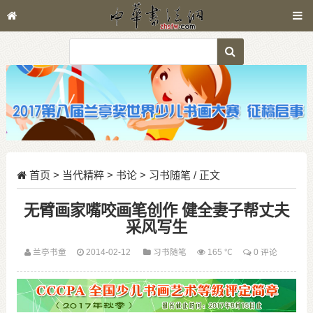
首页
>
当代精粹
>
书论
>
习书随笔
/ 正文
无臂画家嘴咬画笔创作 健全妻子帮丈夫
采风写生
兰亭书童
2014-02-12
习书随笔
165 ℃
0 评论