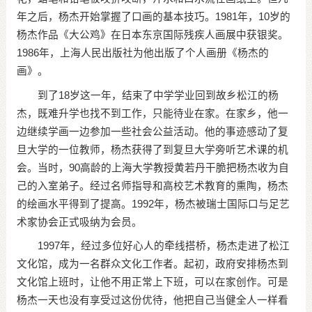
年之后，杨杰开始掌握了口画的基本技巧。1981年，10岁的
杨杰作品《大公鸡》在日本东京国际残疾人画展中获银奖。
1986年，上海人民出版社为他出版了个人画册《杨杰的
画》。
到了18岁这一年，结束了中学学业回到故乡松江的杨
杰，既难升学也找不到工作，只能待业在家。在家乡，他一
边继续学画一边参加一些社会公益活动。他的事迹感动了复
旦大学的一位教师，杨杰获得了到复旦大学旁听艺术课的机
会。当时，90高龄的上海大学教授黄若丹干脆把杨杰收为自
己的入室弟子。经过名师指导和高校艺术教育的熏陶，杨杰
的绘画水平得到了提高。1992年，杨杰被瑞士国际口与足艺
术家协会正式吸纳为会员。
1997年，经过多位好心人的牵线搭桥，杨杰走进了松江
文化馆，成为一名群众文化工作者。起初，政府安排杨杰到
文化馆上班时，让他不用正常上下班，可以在家创作。可是
杨杰一天也没有享受过这份优待，他把自己当健全人一样看