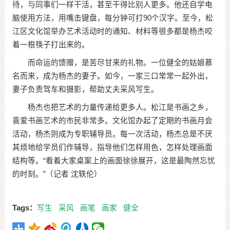
待，与同事们一样干活，甚至干得比别人更多。他还自学电
脑使用方法，用嘴击键盘，每分钟可打90个汉字。至今，松
江区文化馆举办艺术活动时的通知、材料等很多都是杨杰咬
着一根筷子打出来的。
而命运的馈赠，是苦尽甘来的礼物。一位健全的姑娘慕
名而来，成为杨杰的妻子。如今，一家三口常常一起外出，
妻子负责驾车和摄影，帮助丈夫采风写生。
杨杰也把艺术的力量传递给更多人。松江是书画之乡，
喜爱书画艺术的市民非常多。文化馆办起了定期的书画月会
活动，杨杰则成为专职辅导员。每一次活动，杨杰总是不厌
其烦地给学员们作辅导，指导他们怎样用色，怎样处理画面
结构等。“看着大家桌案上的画面徐徐展开，这是最陶然忘忧
的时刻。”（记者 沈轶伦）
Tags：
写生
采风
画笔
画家
健全