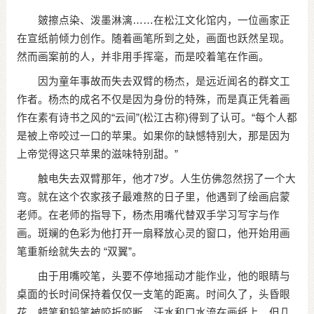
皴擦点染、泼墨淋漓……在松江文化馆内，一位画家正
在宣纸前倾力创作。随着画笔所到之处，画面也跃然呈现。
然而画案前的人，并非用手挥毫，而是咬着笔在作画。
因为童年事故而失去双臂的杨杰，是远近闻名的群文工
作者。杨杰的成名不仅是因为身份的特殊，而是真正凭着画
作在素有诗书之风的“云间”(松江古称)得到了认可。“每个人都
是被上帝咬过一口的苹果。如果你的缺憾特别大，那是因为
上帝觉得这只苹果的滋味特别甜。”
触电失去双臂那年，他才7岁。人生仿佛忽然拐了一个大
弯。就在这个农家孩子最难熬的日子里，他遇到了绘画启蒙
老师。在老师的指导下，杨杰用嘴代替双手学习写字与作
画。斑斓的色彩为他打开一扇释放心灵的窗口，他开始用画
笔重新绘就失去的 “双翼”。
由于用嘴咬笔，头要不停地摇动才能作业，他的眼睛与
桌面的长时间保持着仅仅一支笔的距离。时间久了，头昏眼
花，蜡笔和铅笔被咬折咬断，汗水和口水流在画纸上。但几