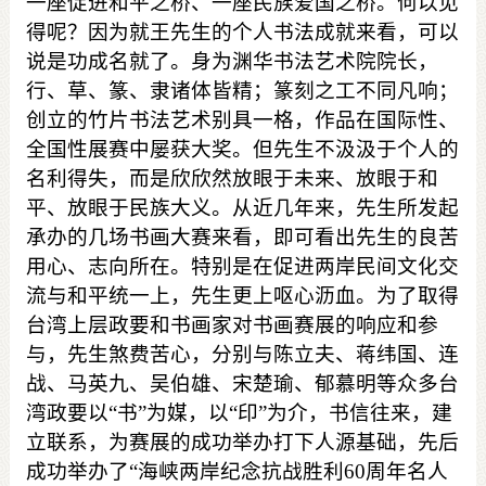
一座促进和平之桥、一座民族爱国之桥。何以见
得呢？因为就
王
先生的个人书法成就来看，可以
说是功成名就了。身为渊华书法艺术院院长，
行、草、篆、隶诸体皆精；篆刻之工不同凡响；
创立的竹片书法艺术别具一格，作品在国际性、
全国性展赛中屡获大奖。但先生不汲汲于个人的
名利得失，而是欣欣然放眼于未来、放眼于和
平、放眼于民族大义。从近几年来，先生所发起
承办的几场书画大赛来看，即可看出先生的良苦
用心、志向所在。特别是在促进两岸民间文化交
流与和平统一上，先生更上呕心沥血。为了取得
台湾上层政要和书画家对书画赛展的响应和参
与，先生煞费苦心，分别与陈立夫、蒋纬国、连
战、马英九、吴伯雄、宋楚瑜、郁慕明等众多台
湾政要以“书”为媒，以“印”为介，书信往来，建
立联系，为赛展的成功举办打下人源基础，先后
成功举办了
“
海峡两岸纪念抗战胜利
60
周年名人