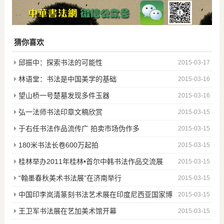
猜你喜欢
邱振中：探索书法的可能性
2015-03-17
林语堂：书法是中国美学的基础
2015-03-16
望山桥一号楚墓发现多件玉器
2015-03-16
弘一法师书法印章文稿欣赏
2015-03-15
于右任书法作品流传广 拍卖市场伪作多
2015-03-15
180米书法长卷600万起拍
2015-03-15
桂林举办2011年桂林•首尔中韩书法作品交流展
2015-03-15
“翰墨春秋美术书法展”在济南举行
2015-03-15
中国印李岚清篆刻书法艺术展在印度尼西亚国家博
2015-03-15
物馆开幕
王卫军书法展在艺加美术馆开幕
2015-03-15