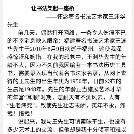
让书法架起一座桥
——
怀念著名书法艺术
家王渊华
先生
前几天，偶然打开网络，一条令人伤痛不已
的不幸消息映入眼帘：福建著名书法艺术
家王渊
华
先生于
2010
年
8
月
9
日病逝于福州。这使我深
感惊讶和婉惜。在我的印象中，
王渊华
先生的年
龄不大，因为不久前我因编著一本书法历史工具
书，需要录入现当代著名书法家名录，从网上查
得的
王
先生的出生年庚为
1950
年，日前公布的
生晨是
1948
年。先生的年龄正当施展艺术才华
的年富“耳顺”时期，怎耐天有不测风云，人有
“生老病死”，致使先生壮志未酬，英年不永，痛
哉！惜哉！
说起来，我与
王
先生可谓素昧平生，也没有
多少艺术上的交流，但他却是我十分倾慕和难以