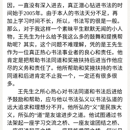
因，一直没有深入进去，真正潜心钻进书法的时
间始于
2005
年。由于本人的书法天分不足，再
加上学习时间不长，所以，书法写的很是一般。
那么，对于我这样一个素昧平生默默无闻的小人
物，
王
先生为什么给予我这么多的鼓舞和提携帮
助呢？其实，这个问题不难理解，凭的是
王
先生
作为一位真正热心书法事业者的良心和责任。他
肯定是把帮助书法同道和奖掖扶持后进当作他应
尽的义务和责任了。他所帮助和奖掖扶持的书法
同道和后进肯定不止我一个，一定还有很多很
多。
王
先生之所心热心对书法同道和书法后进给
予鼓励和帮助，应与他以书法弘义以书法弘道的
远大追求和理想分不开。他所弘的“义”是民族大
义，所弘的“道”是友谊进步之道。他试图通过书
法架起一座学习交流之桥、一座友谊团结之桥、