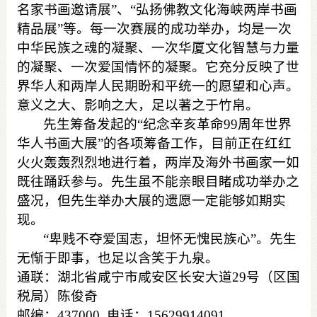
名家书画邀请展
”
、
“
弘扬佛教文化海峡两岸书画
精品展
”
等。每一次赛展的成功举办，均是一次
中华民族之魂的凝聚、一次华厦文化智慧与力量
的凝聚、一次爱国情怀的凝聚。它充分反映了世
界华人和两岸人民期盼和平统一的愿望和心声。
意义之大、影响之大，足以著之于竹帛。
先生筹备发起的
“
纪念辛亥革命
99
周年世界
华人书画大展
”
的各项筹备工作，目前正在红红
火火轰轰烈烈地进行着，两岸及海外书画家一如
既往踊跃参与。先生虽不能亲眼目睹成功举办之
盛况，但先生举办大展的遗愿一定能够如期实
现。
“
卑贱不夺爱国志，坦怀无愧民族心
”
。先生
无惭于即事，也足以含笑于九泉。
通联：湖北省咸宁市咸安区长安大道
29
号（区国
税局）陈俊奇
邮编：
437000
电话：
15629914091