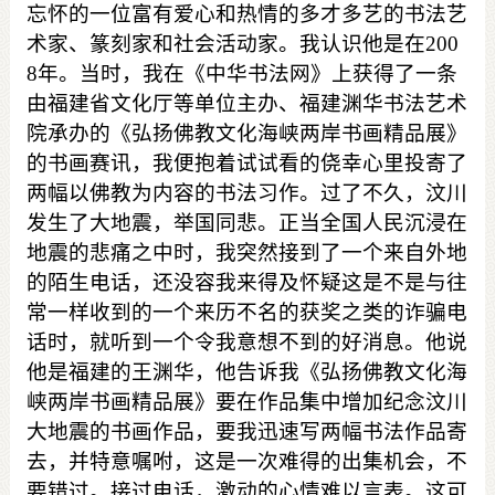
忘怀的一位富有爱心和热情的多才多艺的书法艺
术家、篆刻家和社会活动家。我认识他是在
200
8
年。当时，我在《中华书法网》上获得了一条
由福建省文化厅等单位主办、福建渊华书法艺术
院承办的《弘扬佛教文化海峡两岸书画精品展》
的书画赛讯，我便抱着试试看的侥幸心里投寄了
两幅以佛教为内容的书法习作。过了不久，汶川
发生了大地震，举国同悲。正当全国人民沉浸在
地震的悲痛之中时，我突然接到了一个来自外地
的陌生电话，还没容我来得及怀疑这是不是与往
常一样收到的一个来历不名的获奖之类的诈骗电
话时，就听到一个令我意想不到的好消息。他说
他是福建的王渊华，他告诉我《弘扬佛教文化海
峡两岸书画精品展》要在作品集中增加纪念汶川
大地震的书画作品，要我迅速写两幅书法作品寄
去，并特意嘱咐，这是一次难得的出集机会，不
要错过。接过电话，激动的心情难以言表。这可