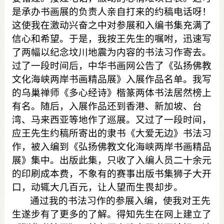
是承办书画展的负责人亲自打来的约稿电话呀！
这使我在激动兴奋之中对参展和入编书集充满了
信心和希望。于是，我按
王
先生的嘱咐，迅速写
了两幅以纪念坟川地震为内容的书法习作寄去。
过了一段时间后，中华书画网公告了《弘扬佛教
文化海峡两岸书画精品展》入展作品名单。我写
的乌巢禅师《多心经诗》楷篆两体书法居然榜上
有名。随后，入展作品还到香港、新加坡、台
湾、马来西亚等地作了巡展。又过了一段时间，
应王
先生约稿所寄出的隶书《大爱无边》书法习
作，被入编到《弘扬佛教文化海峡两岸书画精品
展》集中。出版此集，只收了入编人员二十余元
的印刷成本费，不象有的赛事出版书集狮子大开
口，动辄大几百元，让人望而生畏却步。
通过我的书法习作的参展入编，使我对
王
先
生遂步有了更多的了解。得知先生在网上建立了