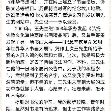
《渊华书法网》，并在网上建立了书画论坛、诗
歌文艺等栏目。我便将当时写的纪念坟川地震、
歌颂奥运会和书法随感等几篇诗文习作发送到先
生的网站中，先生也一一予以登发。
2009
年，王先生继
2008
年承办发起
《弘扬
佛教文化海峡两岸书画精品展》后，
又着手筹备
发起了另一场书画大展
——“
纪念辛亥革命
99
周
年世界华人书画大展
”
。凭作上次王先生所给予
我的入展入编的鼓舞和力量，这次，我是积极大
胆地响应，寄去了两幅书法习作。不料，王先生
在他的一份网络展讯公告中，对于我的积极参
与，竟然提到了我的名字，这又使我倍受鼓舞和
深感荣幸。但不幸的是，王先生未等到大展的成
功举办就撒手人寰，心愿未了，壮志未酬，怎不
叫人唏嘘。
提到对书法的学习，我的起步较晚。青年时
期，虽然对书法有所追求，但由于工作等诸多原