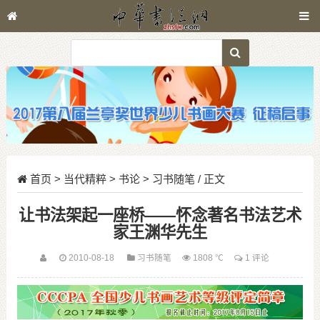
首页
>
当代精粹
>
书论
>
习书随笔
/ 正文
让书法架起一座桥——怀念著名书法艺术
家王渊华先生
2010-08-18
习书随笔
1808 ℃
1 评论