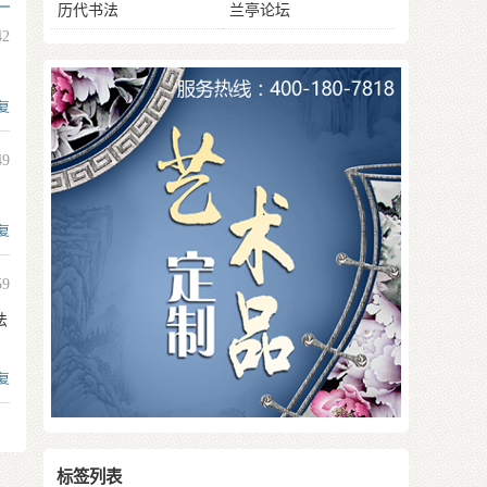
历代书法
兰亭论坛
42
复
49
复
59
法
复
标签列表