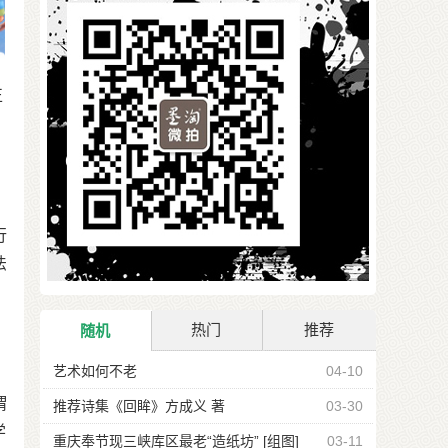
正
行
法
热门
推荐
随机
艺术如何不老
04-10
谓
推荐诗集《回眸》方成义 著
03-30
学
重庆奉节现三峡库区最老“造纸坊” [组图]
03-11