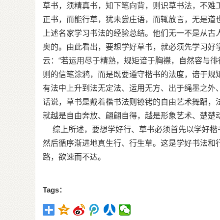
草书，须精真书，知下笔向背，则识草书法，不难工
正书，而能行草，犹未尝庄语，而辄放言，无是道也
上述名家学习书法的经验总结。他们无一不是从古
奥的。由此看出，要想学好草书，就必须先学习好
云：“若运用尽于精熟，规矩谙于胸襟，自然容与徘
则的信笔涂鸦，而是既要遵守楷书的法度，谙于规
有法中上升到法无定法、运用无方、出于绳墨之外
话说，草书是戴着楷书法则镣铐的自由艺术舞蹈，
就越是自由奔放、翩翩自得，越是形象艺术、楚楚
综上所述，要想学好行、草书必须首先以学好楷书
然后循序渐进地真生行、行生草。这是学好书法和
路，欲速而不达。
Tags：