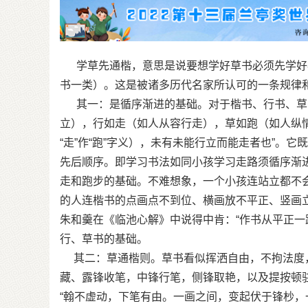
学草先通楷，意思是说要想学好草书必须先学好楷书
书一类）。这是被诸多历代名家所认可的一条规律
其一：是循序渐进的基础。对于楷书、行书、草
立），行如走（如人从容行走），草如跑（如人纵情
“走”作“跑”字义），未有未能行立而能走者也”。
先后顺序。即学习书法如同小孩学习走路须循序渐
走和跑步的基础。不难想象，一个小孩连站立都不
的人连楷书的点画点不到位、横画放不平正、竖画立
朱和羹在《临池心解》中说得中肯：“作书从平正一
行、草书的基础。
其二：草通楷则。草书看似挥洒自由，不拘法度
藏、露锋收笔，中锋行笔，侧锋取艳，以及提按顿
“翰不虚动，下笔有由。一画之间，变起伏于锋杪，