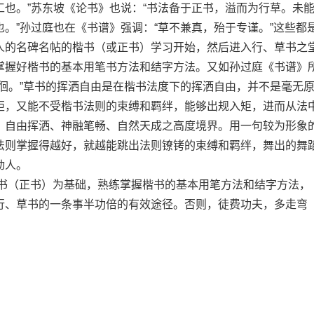
也。”苏东坡《论书》也说：“书法备于正书，溢而为行草。未
。”孙过庭也在《书谱》强调：“草不兼真，殆于专谨。”这些都
人的名碑名帖的楷书（或正书）学习开始，然后进入行、草书之
掌握好楷书的基本用笔书方法和结字方法。又如孙过庭《书谱》
徊。”草书的挥洒自由是在楷书法度下的挥洒自由，并不是毫无
矩，又能不受楷书法则的束缚和羁绊，能够出规入矩，进而从法
、自由挥洒、神融笔畅、自然天成之高度境界。用一句较为形象
法则掌握得越好，就越能跳出法则镣铐的束缚和羁绊，舞出的舞
动人。
（正书）为基础，熟练掌握楷书的基本用笔方法和结字方法，
行、草书的一条事半功倍的有效途径。否则，徒费功夫，多走弯