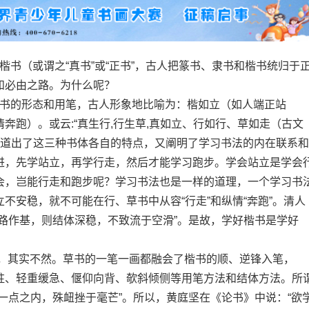
（或谓之“真书”或“正书”，古人把篆书、隶书和楷书统归于
和必由之路。为什么呢？
书的形态和用笔，古人形象地比喻为：楷如立（如人端正站
奔跑）。或云:“真生行,行生草,真如立、行如行、草如走（古文
它既道出了这三种书体各自的特点，又阐明了学习书法的内在联系和
进，先学站立，再学行走，然后才能学习跑步。学会站立是学会
会，岂能行走和跑步呢？学习书法也是一样的道理，一个学习书
不安稳，就不可能在行、草书中从容“行走”和纵情“奔跑”。清人
路作基，则结体深稳，不致流于空滑”。是故，学好楷书是学好
，其实不然。草书的一笔一画都融会了楷书的顺、逆锋入笔，
驻、轻重缓急、偃仰向背、欹斜倾侧等用笔方法和结体方法。所
一点之内，殊衄挫于毫芒”。所以，黄庭坚在《论书》中说：“欲