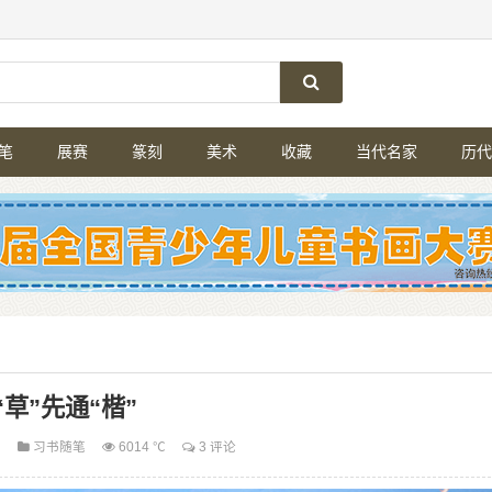
笔
展赛
篆刻
美术
收藏
当代名家
历代
“草”先通“楷”
2
习书随笔
6014 ℃
3 评论