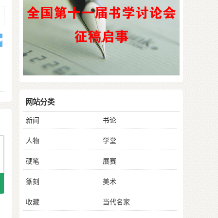
网站分类
新闻
书论
人物
学堂
硬笔
展赛
篆刻
美术
收藏
当代名家