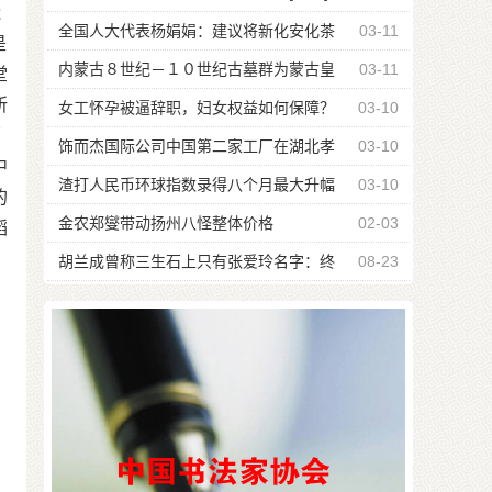
能
全国人大代表杨娟娟：建议将新化安化茶
03-11
是
马古道列入世遗申报
内蒙古８世纪－１０世纪古墓群为蒙古皇
03-11
堂
所
族葬俗起源提供考古实证
女工怀孕被逼辞职，妇女权益如何保障？
03-10
原
饰而杰国际公司中国第二家工厂在湖北孝
03-10
中
感奠基
渣打人民币环球指数录得八个月最大升幅
03-10
的
金农郑燮带动扬州八怪整体价格
02-03
蹈
胡兰成曾称三生石上只有张爱玲名字：终
08-23
究要等她