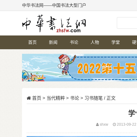
中华书法网——中国书法大型门户
首页
新闻
书论
人物
学堂
硬
首页
>
当代精粹
>
书论
>
习书随笔
/ 正文
学
shxw
2013-09-2