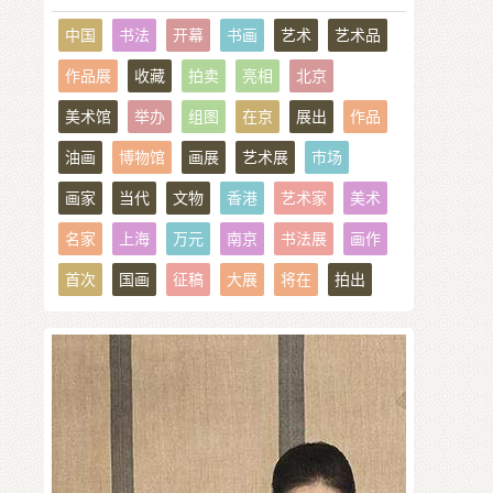
中国
书法
开幕
书画
艺术
艺术品
作品展
收藏
拍卖
亮相
北京
美术馆
举办
组图
在京
展出
作品
油画
博物馆
画展
艺术展
市场
画家
当代
文物
香港
艺术家
美术
名家
上海
万元
南京
书法展
画作
首次
国画
征稿
大展
将在
拍出