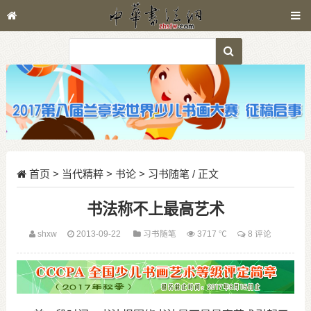
首页
>
当代精粹
>
书论
>
习书随笔
/ 正文
书法称不上最高艺术
shxw
2013-09-22
习书随笔
3717 ℃
8 评论