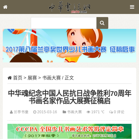
首页
>
展赛
>
书画大赛
/ 正文
中华魂纪念中国人民抗日战争胜利70周年
书画名家作品大展赛征稿启
兰亭书童
2015-03-16
书画大赛
1971 ℃
0 评论