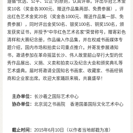
遵循“优选、公平、公正”的原则，认真评审。评出华冠艺术金
奖10名（奖金各3000元、赠送作品集两部、免费参展），评
出红色艺术金奖20名（奖金各1000元、赠送作品集一部、免
费参展），同时评出金奖50名、银奖100名、铜奖150名，颁
发获奖证书，并授予“中华红色艺术名家”荣誉称号，赠寄彩色
清样和大赛纪念册，作品编入作品集，并在权威书画媒体专
题介绍，国内市场和拍卖公司重点推介。并寄发参展通知
书，邀请参加在革命摇篮长沙、伟人故里韶山举行大型的优
秀作品展出、义捐、义卖和拍卖以及纪念大会和颁奖典礼等
艺术盛典。届时将邀请全国知名书画家、收藏家、书画经销
商和企业家出席。欢迎大家踊跃来稿，共襄盛举！
主办单位：
长沙羲之国际艺术中心
协办单位：
北京润之书画院 香港国墨国际文化艺术中心
截止时间：
2015年6月10日（以作者当地邮戳为准）