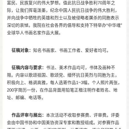
富民、民族复兴的伟大梦想。值此抗日战争胜利70周年之
际，让我们挥毫泼墨，纪念中国人民抗日战争的伟大胜利，
并向战争中牺牲的英雄和烈士以及被侵略者屠杀的同胞表示
深切的哀悼。我院在社会各界的倡导和支持下特举办“中华魂”
全球华人书画名家作品大展。
征稿对象：
知名书画家、书画工作者、爱好者均可。
征稿内容与要求：
书法、美术作品均可，书体及画种不
限。内容以歌颂祖国、歌颂党、缅怀抗日英烈与同胞为主，
积极向上、格调高雅，每人选寄作品1~3幅，个人照片两张，
200字简历一份，在作品背面用铅笔正楷注明作者姓名、地
址、邮编、电话等。
作品评审与展出：
本次活动不收取参赛费、评审费。评委
会由中国书协和中国美协资深专家和教授组成。对参赛作品