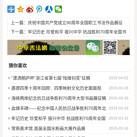
上一篇：
庆祝中国共产党成立90周年全国职工书法作品展征
稿启事
下一篇：
牢记历史 珍爱和平 振兴中华 抗战胜利70周年全国书
画邀请展征稿
猜你喜欢
“潇洒桐庐杯”浙江省第七届“陆维钊奖”征稿
2015-04-02
嘉德四季十周年回顾：四季映射文化历史面面观
2015-03-16
海峡两岸纪念抗日战争胜利70周年大型书画展征稿
2015-03-16
血铸丰碑——纪念中国人民抗日战争胜利70周年北
2015-03-16
京邀请展征稿
牢记历史 珍爱和平 振兴中华 抗战胜利70周年全国
2015-03-16
书画邀请展征稿
常熟美术馆:首届全国水粉画大展作品展
2015-03-16