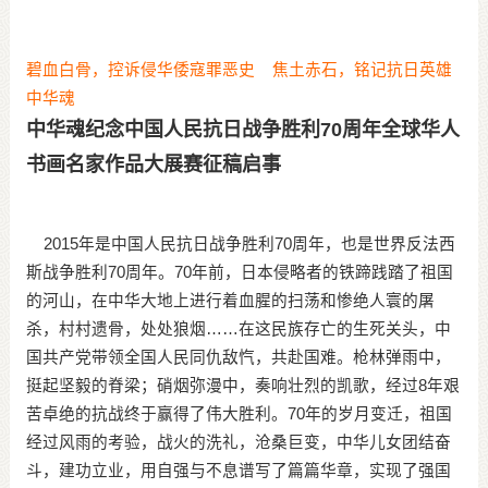
碧血白骨，控诉侵华倭寇罪恶史 焦土赤石，铭记抗日英雄
中华魂
中华魂纪念中国人民抗日战争胜利70周年全球华人
书画名家作品大展赛征稿启事
2015年是中国人民抗日战争胜利70周年，也是世界反法西
斯战争胜利70周年。70年前，日本侵略者的铁蹄践踏了祖国
的河山，在中华大地上进行着血腥的扫荡和惨绝人寰的屠
杀，村村遗骨，处处狼烟……在这民族存亡的生死关头，中
国共产党带领全国人民同仇敌忾，共赴国难。枪林弹雨中，
挺起坚毅的脊梁；硝烟弥漫中，奏响壮烈的凯歌，经过8年艰
苦卓绝的抗战终于赢得了伟大胜利。70年的岁月变迁，祖国
经过风雨的考验，战火的洗礼，沧桑巨变，中华儿女团结奋
斗，建功立业，用自强与不息谱写了篇篇华章，实现了强国