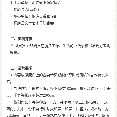
1.主办单位：浙江省书法家协会
桐庐县人民政府
2.承办单位：桐庐县委宣传部
桐庐县文学艺术界联合会
二、征稿范围
凡18周岁至55周岁在浙江工作、生活的书法家和书法爱好者均
可投稿。
三、征稿要求
1.内容以健康向上的古典诗词或能体现时代风貌的自作诗文为
宜。
2.书法作品：形式不限，竖不超过180cm，横不超过97cm；册
页、手卷等长度不超过200cm。
3.篆刻作品：每件印蜕6~8方，并附两个以上边款拓片，一式
两份；其中一份须自行粘贴成印屏，印屏一律竖式，规格统一为
高68cm，宽45cm。另一份粘在A4纸上并注明释文及姓名、联系