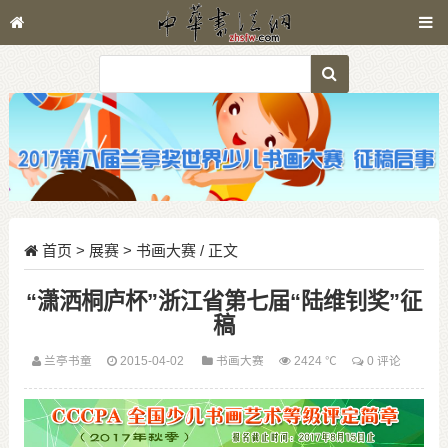
首页
>
展赛
>
书画大赛
/ 正文
“潇洒桐庐杯”浙江省第七届“陆维钊奖”征
稿
兰亭书童
2015-04-02
书画大赛
2424 ℃
0 评论