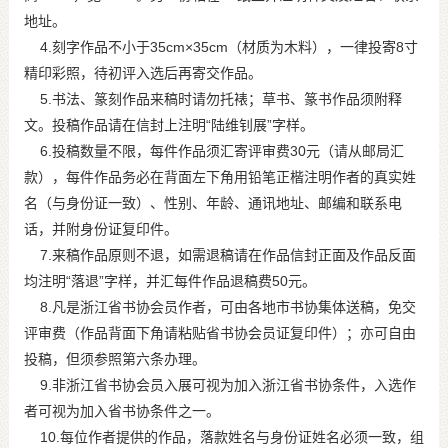
地址。
4.刻字作品不小于35cm×35cm（材质为木料），一律投寄8寸
精印彩照，待初评入选后再寄交作品。
5.书法、篆刻作品来稿时请勿托裱；草书、篆书作品须附释
文。投稿作品请在信封上注明“陆维钊展”字样。
6.投稿数量不限，每件作品须汇寄评审费30元（请从邮局汇
款），每件作品务必在背面左下角用铅笔正楷注明作者的真实姓
名（与身份证一致）、性别、年龄、通讯地址、邮编和联系电
话，并附身份证复印件。
7.来稿作品原则不退，如需退稿请在作品信封正面及作品反面
均注明“落退”字样，并汇每件作品退稿费50元。
8.凡是浙江省书协会员作者，可由各地市书协集体送稿，免交
评审费（作品背面下角请粘贴省书协会员证复印件）；亦可自由
投稿，但须参照第六条办理。
9.非浙江省书协会员入展可视为加入浙江省书协条件，入选作
者可视为加入省书协条件之一。
10.每位作者提供的作品，落款姓名与身份证姓名必须一致，组