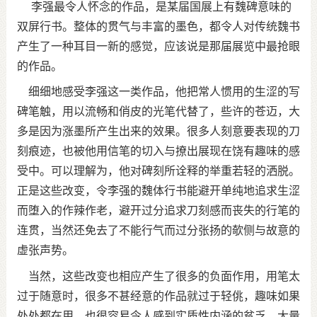
李强最令人怀念的作品，是某届国展上有魏碑意味的
双屏行书。整体的贯气与丰富的墨色，都令人对传统魏书
产生了一种耳目一新的感觉，应该说是那届展览中最抢眼
的作品。
细细地感受李强这一类作品，他把常人惯用的生涩的写
碑笔触，用以流畅和俏皮的光笔代替了，些许的苍迈，大
多是因为涨墨所产生出来的效果。很多人刻意要表现的刀
刻痕迹，也被他用信笔的切入与撩出展现在饶有趣味的感
受中。可以理解为，他对碑刻所诠释的举重若轻的洒脱。
正是这些改变，令李强的魏体行书能避开单纯地追求生涩
而堕入的作辣作老，避开过分追求刀刻感而丧失的行笔的
连贯，当然还免去了不能行气而过分张扬的欹侧与故意的
虚张声势。
当然，这些改变也相应产生了很多的负面作用，用笔太
过于随意时，很多不甚经意的作品就过于轻佻，趣味如果
处处都在用，也很容易令人感到实质性内涵的贫乏。大量