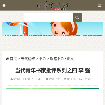
首页
>
当代精粹
>
书论
>
软笔书论
/ 正文
当代青年书家批评系列之四 李 强
shxw
2007-10-30
软笔书论
851 ℃
0 评论