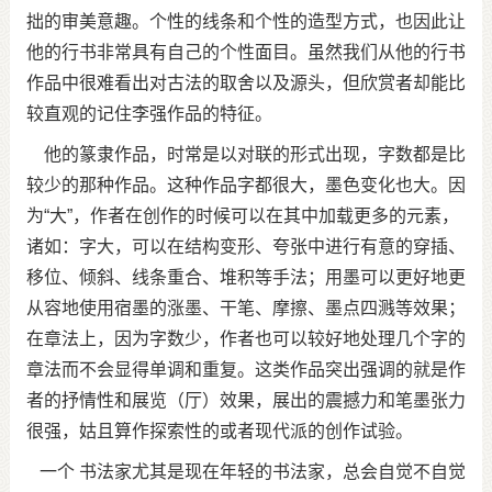
拙的审美意趣。个性的线条和个性的造型方式，也因此让
他的行书非常具有自己的个性面目。虽然我们从他的行书
作品中很难看出对古法的取舍以及源头，但欣赏者却能比
较直观的记住李强作品的特征。
他的篆隶作品，时常是以对联的形式出现，字数都是比
较少的那种作品。这种作品字都很大，墨色变化也大。因
为“大”，作者在创作的时候可以在其中加载更多的元素，
诸如：字大，可以在结构变形、夸张中进行有意的穿插、
移位、倾斜、线条重合、堆积等手法；用墨可以更好地更
从容地使用宿墨的涨墨、干笔、摩擦、墨点四溅等效果；
在章法上，因为字数少，作者也可以较好地处理几个字的
章法而不会显得单调和重复。这类作品突出强调的就是作
者的抒情性和展览（厅）效果，展出的震撼力和笔墨张力
很强，姑且算作探索性的或者现代派的创作试验。
一个 书法家尤其是现在年轻的书法家，总会自觉不自觉