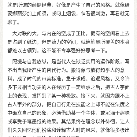
就是所谓的颠倒经典，好像是产生了自己的风格。就像给
蒙娜丽莎加上胡须，或叼上烟袋，乍看很刺激，再看就无
聊了。
大对联的大，与内在的空成了正比，拥有的空间看上去
是占到了纸边，但是蕴力的空间，就连笔墨所覆盖的本身
都难以占领到。这不能不令李强好好思考一下。
照搬与自我放纵，是当代人在缺乏实用的运作阶段，写
不出自我所产生的替代行为。搬得像与放得超乎人的意
料，成了时代的审美标准，急于求成、追逐风格，又令许
多下过相当功夫的人在经历了一定继承之后，把古人字面
上的表现，发挥到了某一种极致。接下来，就因为跟不上
古人字外的部分，把自己行走在技能之上却不能在法度之
中确立自己的形象，必须借助某一个主体，或沉湎于趣味
或享受于笔墨纸的效果。其结果终在理念以外徘徊，让人
们久久回忆他们扮演和诠释古人时的风采，就像很多极出