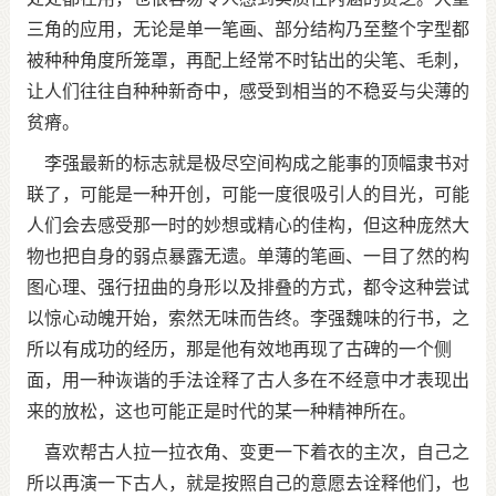
三角的应用，无论是单一笔画、部分结构乃至整个字型都
被种种角度所笼罩，再配上经常不时钻出的尖笔、毛刺，
让人们往往自种种新奇中，感受到相当的不稳妥与尖薄的
贫瘠。
李强最新的标志就是极尽空间构成之能事的顶幅隶书对
联了，可能是一种开创，可能一度很吸引人的目光，可能
人们会去感受那一时的妙想或精心的佳构，但这种庞然大
物也把自身的弱点暴露无遗。单薄的笔画、一目了然的构
图心理、强行扭曲的身形以及排叠的方式，都令这种尝试
以惊心动魄开始，索然无味而告终。李强魏味的行书，之
所以有成功的经历，那是他有效地再现了古碑的一个侧
面，用一种诙谐的手法诠释了古人多在不经意中才表现出
来的放松，这也可能正是时代的某一种精神所在。
喜欢帮古人拉一拉衣角、变更一下着衣的主次，自己之
所以再演一下古人，就是按照自己的意愿去诠释他们，也