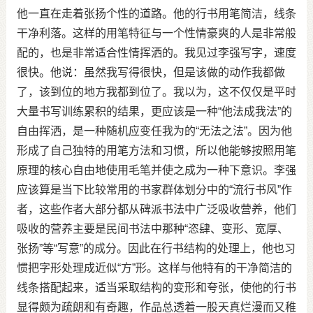
他一直在走着张扬个性的道路。他的行书用笔简洁，线条
干净利落。这样的用笔特征与一个性情豪爽的人是非常般
配的，也是非常适合性情挥洒的。我见过李强写字，速度
很快。他说：虽然我写得很快，但是该做的动作我都做
了，该到位的地方我都到位了。我以为，这不仅仅是平时
大量书写训练累积的结果，更应该是一种“他法成我法”的
自由挥洒，是一种随机应变任我为的“无法之法”。因为他
形成了自己独特的用笔方法和习惯，所以他能够按照用笔
原理的核心自由地使用毛笔并使之成为一种下意识。李强
应该算是当下比较常用的书家群体划分中的“流行书风”作
者，这些作者大部分都从碑派书法中广泛吸收营养，他们
吸收的营养主要是民间书法中那种“恣肆、变形、宽厚、
张扬”等“写意”的成分。因此在行书结构的处理上，他也习
惯把字形处理成近似“方”形。这样与他特有的干净简洁的
线条搭配起来，适当采取结构的变形和夸张，使他的行书
显得颇为疏朗和有奇趣，作品总透着一股天真烂漫而又稚