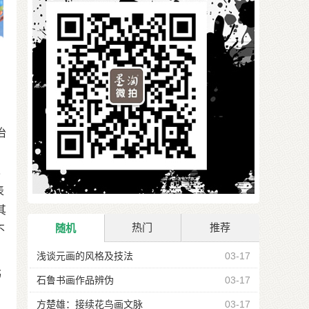
治
也
表
其
热门
推荐
随机
不
浅谈元画的风格及技法
03-17
书
石鲁书画作品辨伪
03-17
方楚雄：接续花鸟画文脉
03-17