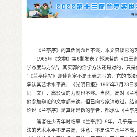
《兰亭序》的真伪问题且不谈，本文只谈它的
1965年《文物》第6期发表了郭沫若的《由王
学态度与方法”，其实郭的治学方法还是对的，只
“《兰亭序帖》即使肯定不是王羲之写的，它的书法
承认其艺术水平高，《光明日报》1965年7月2
同一文），高驳议的力度也不够。当然，高对《兰
他参加辩论的文章都未读。但已向专家请教过，结
论说《兰亭序》是真还是伪的学者，都承认《兰亭序
笔者在少青年时临摹《兰亭序》9年，几乎是一天
法的艺术水平不是最高，注意：不是说它水平不高，