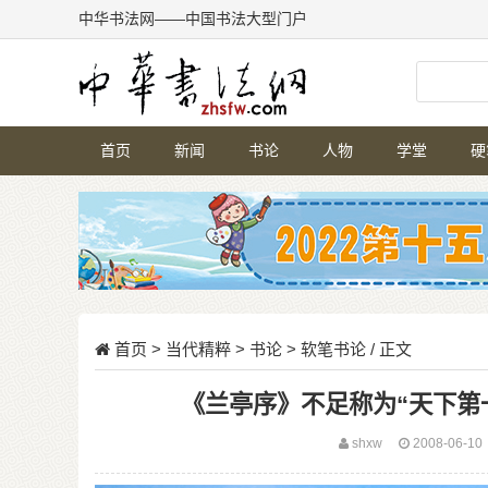
中华书法网——中国书法大型门户
首页
新闻
书论
人物
学堂
硬
首页
>
当代精粹
>
书论
>
软笔书论
/ 正文
《兰亭序》不足称为“天下第
shxw
2008-06-10