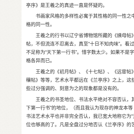
亭序》是王羲之的真迹一直是怀疑的。
书画家风格的多样性必寓于其性格的同一性之中
格的同一性。
王羲之的行书以辽宁省博物馆所藏的《姨母帖》为
帖，不但流连不忍离去，真至“十日不知肉味”。看
不足称为“天下第一行书”。惜字数太少。如果不是
格各异而已。
王羲之的《初月帖》、《十七帖》、《远宦帖》
穰帖》等等，艺术水平都远在《兰亭序》之上，这
些过分强调的、刻意为之的现象都是没有的。
王羲之的书圣地位、书法水平绝对不容否认，其
下第一行书”的地位，（而且我认为现存的神龙本
书法艺术水平也并非完全否认，我已宽大地称它为“
位也够高的了。凡是全盘过分地否认《兰亭序》的