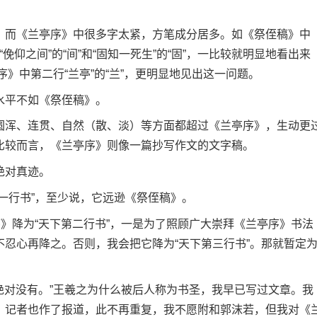
而《兰亭序》中很多字太紧，方笔成分居多。如《祭侄稿》中
的“俛仰之间”的“间”和“固知一死生”的“固”，一比较就明显地看出来
序》中第二行“兰亭”的“兰”，更明显地见出这一问题。
平不如《祭侄稿》。
浑、连贯、自然（散、淡）等方面都超过《兰亭序》，生动更
比较而言，《兰亭序》则像一篇抄写作文的文字稿。
绝对真迹。
行书”，至少说，它远逊《祭侄稿》。
》降为“天下第二行书”，一是为了照顾广大崇拜《兰亭序》书法
忍心再降之。否则，我会把它降为“天下第三行书”。那就暂定
绝对没有。”王羲之为什么被后人称为书圣，我早已写过文章。我
，记者也作了报道，此不再重复，我不愿附和郭沫若，但我对《