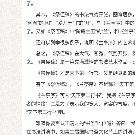
了。
其八，《祭侄稿》的书法气势开张，圆笔居多，
“何图”的“图”，“爰开土门”的“开”，与《兰亭序》中
了。又如《祭侄稿》中“阶庭兰玉”的“兰”，和《兰亭
还可以列举很多例子，说明《兰亭序》的艺术水
总之，《祭侄稿》在大气、苍秀、气势开张、圆
之。《祭侄稿》是一篇充满激情的书法艺术作品，
《祭侄稿》才是天下第一行书。又是颜真卿的
有了《祭侄稿》，《兰亭序》不足称为“天下第一
《兰亭序》可为“天下第二行书”。我把《兰亭序
者的情绪；二是为了表示我的宽大、宽容的气度，不
“天下第二行书”吧。
难道你要否认王羲之的“书圣”地位吗？答曰：“
在书法讲演中，如第二届国际书圣文化节上的讲演