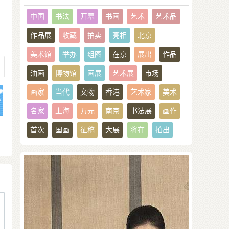
中国
书法
开幕
书画
艺术
艺术品
作品展
收藏
拍卖
亮相
北京
美术馆
举办
组图
在京
展出
作品
油画
博物馆
画展
艺术展
市场
画家
当代
文物
香港
艺术家
美术
名家
上海
万元
南京
书法展
画作
首次
国画
征稿
大展
将在
拍出