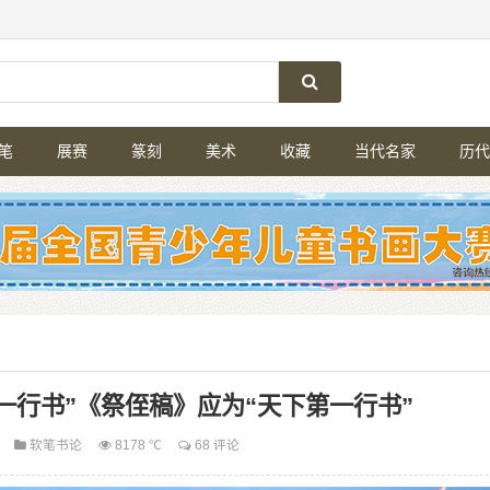
笔
展赛
篆刻
美术
收藏
当代名家
历代
一行书”《祭侄稿》应为“天下第一行书”
软笔书论
8178 ℃
68 评论