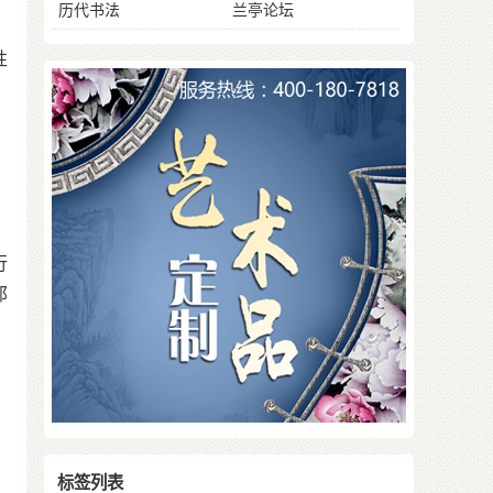
历代书法
兰亭论坛
性
》
行
那
标签列表