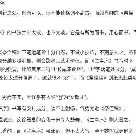
级。
新之处。创新可以，但不能使格调不高古。而颜真卿的《祭侄
》的书法并不太散，也不太淡。它是有所为而书，用心而书。
祭侄稿》下笔运笔皆十分自然，不做小技巧，不刻意为之。所
成分越多越明显，则会影响其艺术价值。而《兰亭序》书写时下
强调，比如其第二行“少长咸集此地”，“少”字落笔处过分，“咸
笔处皆太过分强调了，这就很不“淡”了。而《祭侄稿》则绝无此类
而不苍，无怪乎有人说“他”为“女郎才”。
序》书写有安排成分，谈不上酣畅，气势尤逊《祭侄稿》。
浓淡、疾徐缓急的变化十分令人鼓舞，《兰亭序》则大逊之。
秀韵，而《兰亭序》虽潇洒，但不太大气，至于雄浑就更逊之