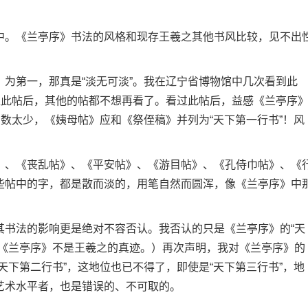
。《兰亭序》书法的风格和现存王羲之其他书风比较，见不出
第一，那真是“淡无可淡”。我在辽宁省博物馆中几次看到此
过此帖后，其他的帖都不想再看了。看过此帖后，益感《兰亭序
字数太少，《姨母帖》应和《祭侄稿》并列为“天下第一行书”！风
、《丧乱帖》、《平安帖》、《游目帖》、《孔侍巾帖》、《
些帖中的字，都是散而淡的，用笔自然而圆浑，像《兰亭序》中
书法的影响更是绝对不容否认。我否认的只是《兰亭序》的“天
等《兰亭序》不是王羲之的真迹。）再次声明，我对《兰亭序》的
天下第二行书”，这地位也已不得了，即使是“天下第三行书”，地
艺术水平者，也是错误的、不可取的。