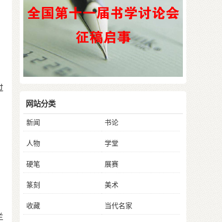
过
网站分类
新闻
书论
人物
学堂
硬笔
展赛
为
篆刻
美术
收藏
当代名家
兰