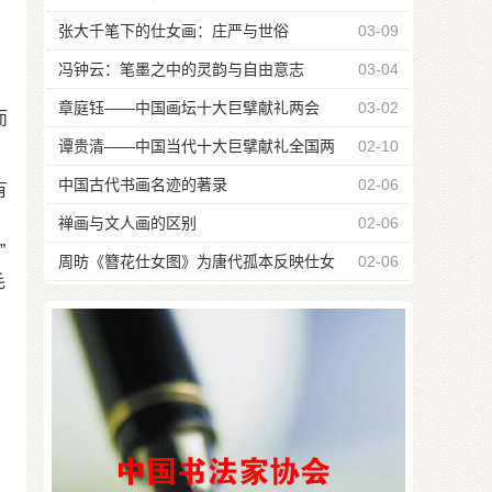
张大千笔下的仕女画：庄严与世俗
03-09
冯钟云：笔墨之中的灵韵与自由意志
03-04
章庭钰——中国画坛十大巨擘献礼两会
03-02
而
谭贵清——中国当代十大巨擘献礼全国两
02-10
会
中国古代书画名迹的著录
02-06
有
禅画与文人画的区别
02-06
”
周昉《簪花仕女图》为唐代孤本反映仕女
02-06
毛
形象特征