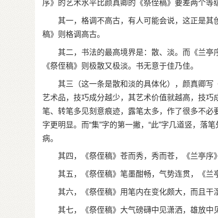
序》的艺术水平比颜真卿的《祭侄稿》要差两个等
其一，格调不高古，有人可能会说，这正是其创
稿》则格调高古。
其二，书法的最高境界是：散、淡。而《兰亭序
《祭侄稿》则极散又极淡。书无意于佳乃佳。
其三（这一条是散和淡的具体化），颜真卿写《
艺术品，技巧成分越少，其艺术价值就越高，技巧
笔、转笔多见刻意痕迹，露笔太多，作了很多不必要的
字更明显。而“集”字的第一撇，“此”字几道竖，落
病。
其四，《祭侄稿》苍而秀，秀而苍，《兰亭序》秀
其五，《祭侄稿》笔墨酣畅，气势连贯，《兰亭
其六，《祭侄稿》用笔内在变化颇大，而且干湿
其七，《祭侄稿》大气磅礴中见潇洒，雄放中见