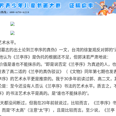
艺术水平。
谢墓志的出土论到兰亭序的真伪》一文，台湾的徐复观反对郭的“
是他认为《兰亭序》是伪托的根据还不足，但郭沫若严肃地说：
价值是谁也不能抹杀的。”即是说否定《兰亭序》为真迹的人，
3日发表了高二适的《兰亭的真伪驳议》（《文物》同年第七期也发
亭序》的艺术水平更是推崇的。我于30多年前读过郭、高二文，
论是：至今还没有人否认《兰亭序》书法的艺术水平。质言之，
》的书法艺术水平是高的。是“谁也不能抹杀的”。
都没间断过，但我在20年前就说过，比较而言，《兰亭序》
而是“不太高”（注意“太”字），且是比较而言。至少说，《兰亭