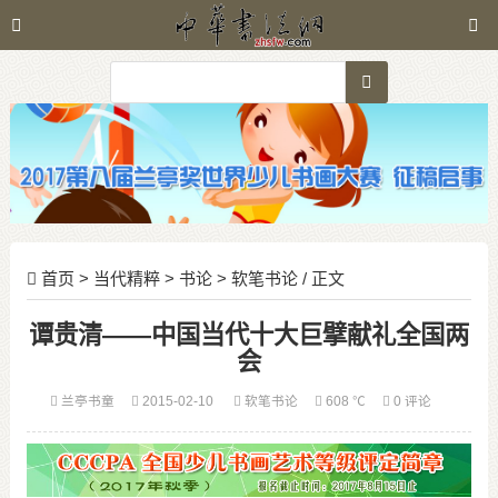
首页
>
当代精粹
>
书论
>
软笔书论
/ 正文
谭贵清——中国当代十大巨擘献礼全国两
会
兰亭书童
2015-02-10
软笔书论
608 ℃
0 评论