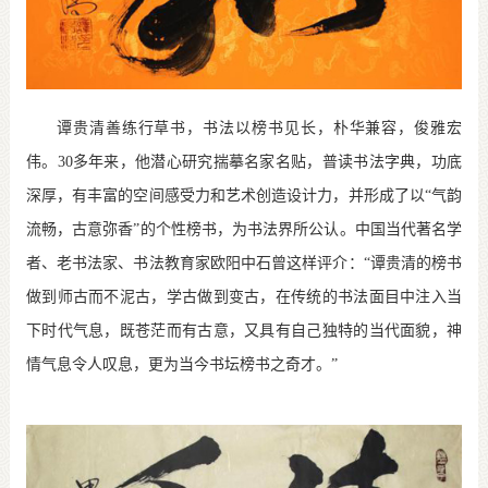
谭贵清善练行草书，书法以榜书见长，朴华兼容，俊雅宏
伟。
30
多年来，他潜心研究揣摹名家名贴，普读书法字典，功底
深厚，有丰富的空间感受力和艺术创造设计力，并形成了以“气韵
流畅，古意弥香”的个性榜书，为书法界所公认。中国当代著名学
者、老书法家、书法教育家欧阳中石曾这样评介：“谭贵清的榜书
做到师古而不泥古，学古做到变古，在传统的书法面目中注入当
下时代气息，既苍茫而有古意，又具有自己独特的当代面貌，神
情气息令人叹息，更为当今书坛榜书之奇才。”