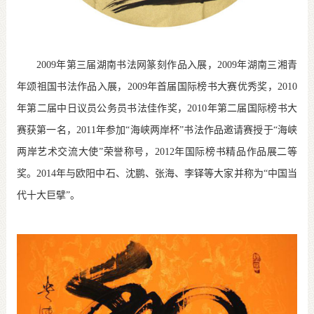
2009
年第三届湖南书法网篆刻作品入展，
2009
年湖南三湘青
年颂祖国书法作品入展，
2009
年首届国际榜书大赛优秀奖，
2010
年第二届中日议员公务员书法佳作奖，
2010
年第二届国际榜书大
赛获第一名，
2011
年参加“海峡两岸杯”书法作品邀请赛授于“海峡
两岸艺术交流大使”荣誉称号，
2012
年国际榜书精品作品展二等
奖。
2014
年与欧阳中石、沈鹏、张海、李铎等大家并称为“中国当
代十大巨擘”。