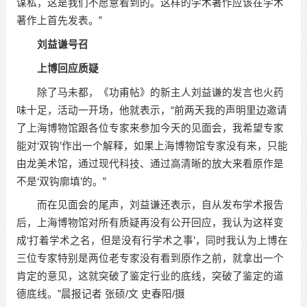
谋私，这是我们不愿意看到的。这样的学术著作应该在学术
著作上首先发表。”
刘益谦号召
上博回应质疑
除了马未都，《功甫帖》的新主人刘益谦的发言也火药
味十足，活动一开场，他就表示，“前两天我的声明里边邀请
了上海博物馆跟各位专家来参加今天的见面会，我希望专家
能对‘双钩’作出一个解释，如果上海博物馆专家没有来，只能
由龙美术馆，通过现代科技、通过高清晰的放大来看原作是
不是‘双钩廓填’的。”
而在见面会的尾声，刘益谦还表示，自从发布学术报告
后，上海博物馆对所有质疑再没有公开回应，我认为这样变
成‘打着学术之名，但是没有行学术之事’，同时我认为上博在
三位专家特别是两位老专家没有看到原作之前，就拿出一个
肯定的意见，这就突破了鉴定行业的底线，突破了鉴定的道
德底线。”晨报记者 张硕/文 史春阳/摄