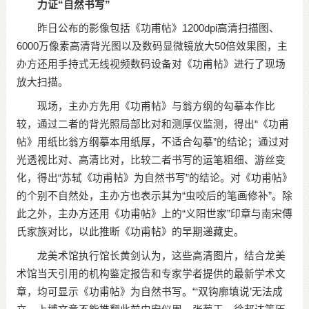
力证“自然书写”
昨日公布的影像包括《功甫帖》1200dpi高清扫描图、
6000万像素高清背光图以及数码显微镜放大50倍效果图，主
办方还用手持式无线视频数码设备对《功甫帖》进行了现场
放大扫描。
现场，主办方先用《功甫帖》与翁方纲的勾摹本作比
较，通过二者的背光照局部比对和测厚仪监测，得出“《功甫
帖》用纸比翁方纲摹本用纸厚，不适合勾摹”的结论；通过对
光透视比对、高清比对，比较二者书写的运笔粗细、游丝变
化，得出“苏轼《功甫帖》为自然书写”的结论。对《功甫帖》
的个别不自然处，主办方也表示其为“虫咬后的笔画修补”。除
此之外，主办方还用《功甫帖》上的“义阳世家”印章与南宋傅
氏家族对比，以此推断《功甫帖》的早期递藏史。
龙美术馆执行馆长黄剑认为，这些高清图片，结合龙美
术馆当天引用的机构鉴定报告和专家学者提供的最新学术文
章，均可显示《功甫帖》为自然书写。“‘双钩廓填说’无法成