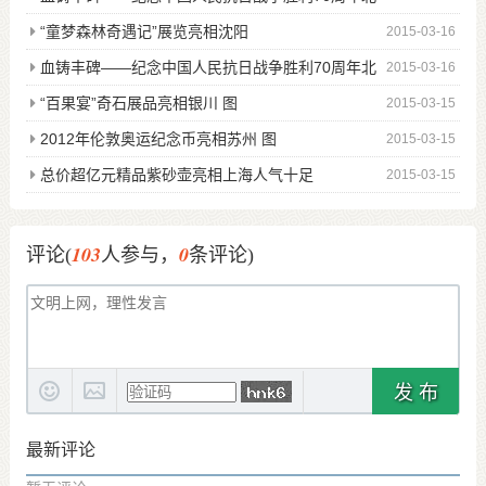
京邀请展征稿
“童梦森林奇遇记”展览亮相沈阳
2015-03-16
血铸丰碑——纪念中国人民抗日战争胜利70周年北
2015-03-16
京邀请展征稿
“百果宴”奇石展品亮相银川 图
2015-03-15
2012年伦敦奥运纪念币亮相苏州 图
2015-03-15
总价超亿元精品紫砂壶亮相上海人气十足
2015-03-15
103
0
评论(
人参与，
条评论)
发 布
最新评论