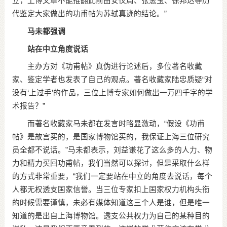
立，上博文章不能推翻此前由安仪周、张葱玉、徐邦达等历
代鉴定大家做出的功甫帖为苏轼真迹的结论。”
马未都强调
站在中立角度说话
主办方对《功甫帖》真伪进行论述后，多位著名收藏
家、鉴定学者也发表了自己的观点。著名收藏家陆忠质疑“对
没有‘上过手’的作品，三位上博专家如何做出一万四千字的学
术报告？”
而著名收藏家马未都在发言时略显激动，“假设《功甫
帖》是故宫买的，是国家博物馆买的，我保证上海三位研究
员全都不说话。”马未都表示，刘益谦花了这么多的人力、物
力和精力买回功甫帖，我们当然可以探讨，但是采取什么样
的方式非常重要，“我们一定要站在中立的角度去说话，每个
人都无权透支国家信誉。当三位专家扣上国家权力机构头衔
的时候需要谨慎，未必有媒体知道这三个人是谁，但是唯一
知道的是出自上海博物馆。透支公共权力为自己的某种目的