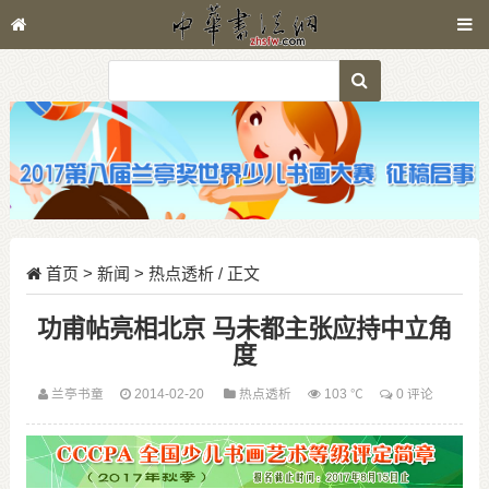
首页
>
新闻
>
热点透析
/ 正文
功甫帖亮相北京 马未都主张应持中立角
度
兰亭书童
2014-02-20
热点透析
103 ℃
0 评论