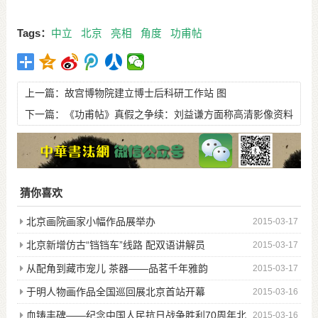
Tags：
中立
北京
亮相
角度
功甫帖
上一篇：
故宫博物院建立博士后科研工作站 图
下一篇：
《功甫帖》真假之争续：刘益谦方面称高清影像资料
否定上博“双钩廓填说”
猜你喜欢
北京画院画家小幅作品展举办
2015-03-17
北京新增仿古“铛铛车”线路 配双语讲解员
2015-03-17
从配角到藏市宠儿 茶器——品茗千年雅韵
2015-03-17
于明人物画作品全国巡回展北京首站开幕
2015-03-16
血铸丰碑——纪念中国人民抗日战争胜利70周年北
2015-03-16