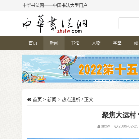
中华书法网——中国书法大型门户
首页
新闻
书论
人物
学堂
硬
首页
>
新闻
>
热点透析
/ 正文
聚焦大运村 
shxw
2009-02-2