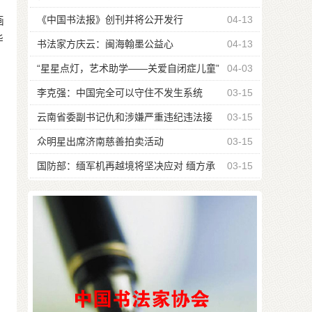
云
《中国书法报》创刊并将公开发行
04-13
画
华
书法家方庆云：闽海翰墨公益心
04-13
“星星点灯，艺术助学——关爱自闭症儿童”
04-03
捐赠仪式在福州隆重举行
李克强：中国完全可以守住不发生系统
03-15
性、区域性金融风险
云南省委副书记仇和涉嫌严重违纪违法接
03-15
受组织调查
众明星出席济南慈善拍卖活动
03-15
国防部：缅军机再越境将坚决应对 缅方承
03-15
诺追责