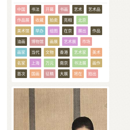
中国
书法
开幕
书画
艺术
艺术品
作品展
收藏
拍卖
亮相
北京
美术馆
举办
组图
在京
展出
作品
油画
博物馆
画展
艺术展
市场
画家
当代
文物
香港
艺术家
美术
名家
上海
万元
南京
书法展
画作
首次
国画
征稿
大展
将在
拍出