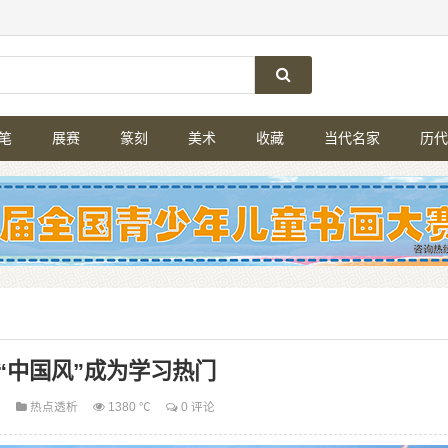
笔
展赛
篆刻
美术
收藏
当代名家
历代
“中国风”成为学习热门
5
热点透析
1380 ℃
0 评论