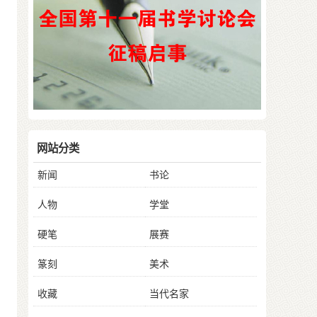
网站分类
新闻
书论
人物
学堂
硬笔
展赛
篆刻
美术
收藏
当代名家