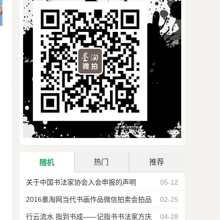
热门
推荐
随机
关于中国书法家协会入会申报的声明
05-12
2016墨淘网当代书画作品微信拍卖会拍品
02-25
征集四月底截止
行云流水 指到书成——记指书书法家方庆
04-28