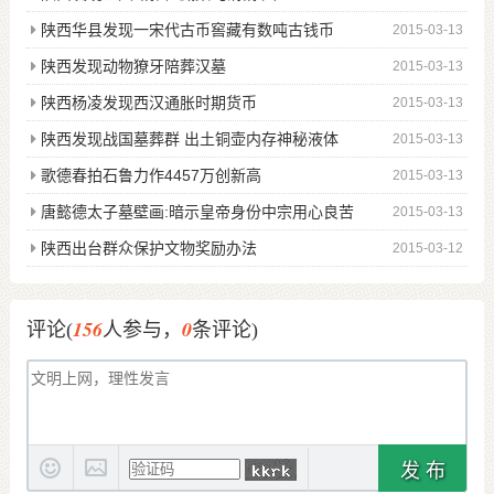
陕西华县发现一宋代古币窖藏有数吨古钱币
2015-03-13
陕西发现动物獠牙陪葬汉墓
2015-03-13
陕西杨凌发现西汉通胀时期货币
2015-03-13
陕西发现战国墓葬群 出土铜壶内存神秘液体
2015-03-13
歌德春拍石鲁力作4457万创新高
2015-03-13
唐懿德太子墓壁画:暗示皇帝身份中宗用心良苦
2015-03-13
陕西出台群众保护文物奖励办法
2015-03-12
156
0
评论(
人参与，
条评论)
发 布