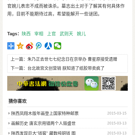
官婉儿表忠不成而被诛杀。墓志出土对于了解其有何具体作
用，目前不能期待过高，希望能解开一些谜团。
Tags：
陕西
宰相
上官
武则天
婉儿
上一篇：
朱乃正去世七七纪念日在京举办 曹星原接受遗赠
下一篇：
台北故宫文创营销 朕知道了纸胶带卖疯了
猜你喜欢
陕西凤翔木版年画登上国家特种邮票
2015-03-15
画解历史 唐玄宗用错两个人毁盛世
2015-03-13
陕西发现巨大“钱窖” 藏数吨铜钱 图
2015-03-13