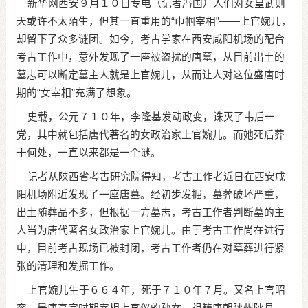
新华网西安９月１０日专电（记者冯国）人们对女皇武则
天或许不太陌生，但其一直重用的“巾帼宰相”——上官婉儿，
却留下了众多谜团。如今，考古学家在西安咸阳机场的配合
考古工作中，意外发现了一座被盗扰的唐墓，从目前出土的
墓志可以断定墓主人就是上官婉儿，从而让人对这位盛唐时
期的“女宰相”充满了想象。
史载，公元７１０年，李隆基发动政变，诛灭了韦后一
党，其中就包括唐代著名的女政治家上官婉儿。而她死后葬
于何处，一直以来都是一个谜。
记者从陕西省考古研究院得知，考古工作者近日在西安咸
阳机场附近发现了一座唐墓。经初步发掘，墓葬破坏严重，
出土随葬品不多，但根据一方墓志，考古工作者判断墓的主
人当为唐代著名女政治家上官婉儿。由于考古工作尚在进行
中，目前考古现场已被封闭，考古工作者仍在对墓葬进行紧
张的清理和发掘工作。
上官婉儿生于６６４年，死于７１０年７月。又名上官昭
容，是唐高宗时期宰相上官仪的孙女。祖籍唐朝陕州陕县