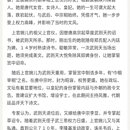
人。她是唐代女官、女诗人、皇妃。她的一生可谓大起大
落，跌宕起伏，与武后、中宗相始终。凭借才气，她一步步
登上权力高峰，并影响了当时的文风。
上官婉儿的祖父上官仪，因替唐高宗起草废武则天的诏
书，被武则天所杀。那时，刚出生的她就随母郑氏配入内廷
为婢。１４岁时熟读诗书，聪敏异常，一次武则天当场出
题，她须臾成美文。武则天大悦免除其奴婢身份，让她掌管
宫中诏命。
随后上官婉儿为武则天重用，掌管宫中制诰多年，有“巾帼
宰相”之名。在唐中宗时，封为昭容，权势更盛。她在政坛、
文坛有着显要地位，以皇妃的身份掌管内廷与外朝的政令文
告。曾建议扩大书馆，增设学士，在此期间主持风雅，代朝
廷品评天下诗文。
专家认为，武则天退位后，又嫁给唐中宗李显，并专掌起
草诏令。随着武则天侄子武三思权力日盛，上官婉儿又与其
私通。直到公元７１０年，李隆基发动政变，诛杀韦后，上