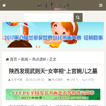
首页
>
新闻
>
热点透析
/ 正文
陕西发现武则天“女宰相”上官婉儿之墓
兰亭书童
2013-09-10
热点透析
156 ℃
0 评论