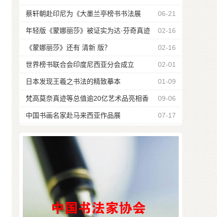
单
蔡轩朝赴印尼为《大墨兰亭榜书书法展
06-21
演》开笔
年轻版《蒙娜丽莎》被证实为达·芬奇真迹
02-16
《蒙娜丽莎》还有 清新 版？
02-16
世界榜书联合会印度尼西亚分会成立
02-01
日本发现王羲之书法的精致摹本
01-09
梵高莫奈真迹等总值逾20亿艺术品亮相香
09-06
港
中国书画名家赴马来西亚作品展
07-17