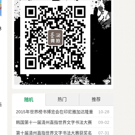
林
热门
推荐
随机
画
2015年世界榜书博览会在印尼雅加达隆重
10-28
开幕
韩国第十一届清州直指世界文字书法大赛
09-02
获奖名单
第十届清州直指世界文字书法大赛获奖名
07-31