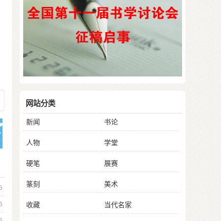
网站分类
新闻
书论
人物
学堂
硬笔
展赛
篆刻
美术
5
收藏
当代名家
5
5