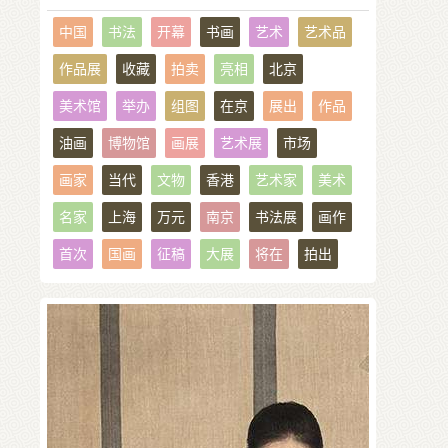
中国
书法
开幕
书画
艺术
艺术品
作品展
收藏
拍卖
亮相
北京
美术馆
举办
组图
在京
展出
作品
油画
博物馆
画展
艺术展
市场
画家
当代
文物
香港
艺术家
美术
名家
上海
万元
南京
书法展
画作
首次
国画
征稿
大展
将在
拍出