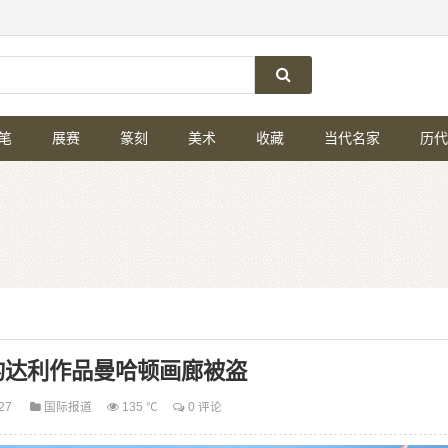
笔
展赛
篆刻
美术
收藏
当代名家
历代
的达利作品曼哈顿画廊被盗
-27
国际报道
135 ℃
0 评论