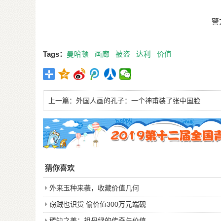
警
Tags：
曼哈顿
画廊
被盗
达利
价值
上一篇：
外国人画的孔子：一个神甫装了张中国脸
猜你喜欢
外来玉种来袭，收藏价值几何
窃贼也识货 偷价值300万元端砚
稀缺之美：祖母绿的传奇与价值