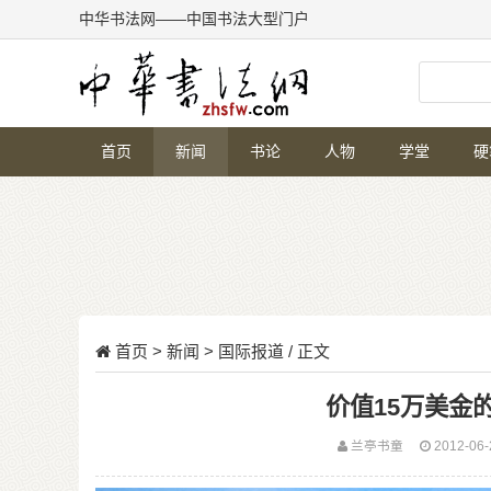
中华书法网——中国书法大型门户
首页
新闻
书论
人物
学堂
硬
首页
>
新闻
>
国际报道
/ 正文
价值15万美金
兰亭书童
2012-06