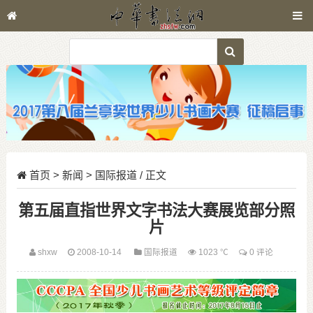
首页
>
新闻
>
国际报道
/ 正文
第五届直指世界文字书法大赛展览部分照
片
shxw
2008-10-14
国际报道
1023 ℃
0 评论