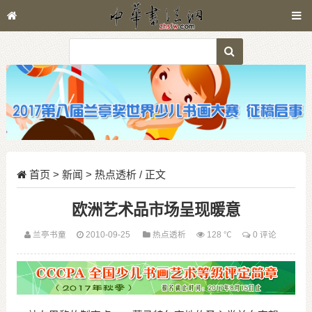
首页
>
新闻
>
热点透析
/ 正文
欧洲艺术品市场呈现暖意
兰亭书童
2010-09-25
热点透析
128 ℃
0 评论