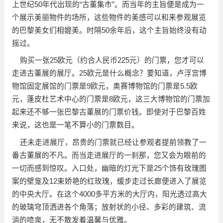
上世纪50年代出现的“古董集市”。而当年的主旨便是成为一
个展示美丽物件的场所，这些物件的美感可以和来参观展览
的巴黎美女们相媲美。时隔50余年后，这个主旨始终没有动
摇过。
购买一张25欧元（约合人民币225元）的门票，您才可以
走进古董展的展厅。25欧元是什么概念？要知道，卢浮宫博
物馆固定展馆的门票是9欧元，奥赛博物馆的门票是5.5欧
元，蓬皮杜艺术中心的门票是8欧元，这三大博物馆的门票加
起来还不够一张巴黎古董展的门票价钱。即使对于巴黎百姓
来说，这也是一笔不算小的门票数目。
还未走进展厅，昂贵的门票就已经让参观者提前领教了一
番古董展的不凡。而当走进展厅的一刹那，您又会为眼前的
一切而感到惊叹。入口处，幽暗的灯光下是25个饰有玫瑰图
案的壁龛及12束娇艳的红玫瑰，缓步走过长廊便进入了展览
的中央大厅。在这个4000多平方米的大厅内，阳光透过高大
的玻璃穹顶洒进各个角落；放射状的小径、多彩的建筑、流
淌的喷泉，无不散发着温馨与优雅。