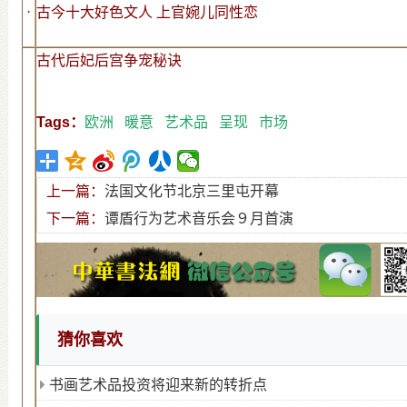
·
古今十大好色文人 上官婉儿同性恋
古代后妃后宫争宠秘诀
Tags：
欧洲
暖意
艺术品
呈现
市场
上一篇：
法国文化节北京三里屯开幕
下一篇：
谭盾行为艺术音乐会９月首演
猜你喜欢
书画艺术品投资将迎来新的转折点