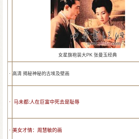
女星旗袍装大PK 张曼玉经典
高清 揭秘神秘的古埃及壁画
·
·
马未都:人在巨富中死去是耻辱
·
美女才情：周慧敏的画