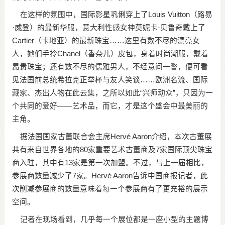
在这样的氛围中，国际影星巩俐穿上了Louis Vuitton（路易
·威登）的最新华服，意大利性感女神莫妮卡·贝鲁奇戴上了
Cartier（卡地亚）的最新珠宝……这里有数不尽的漂亮女
人，她们手拎Chanel（香奈儿）皮包，身着时尚潮服，戴着
昂贵珠宝；还有数不尽的儒雅男人，不经意间一瞥，便可看
见法国前总统希拉克正举杯与友人笑谈……欧洲名流、国际
藏家、杰出人物在此云集，之所以如此“兴师动众”，只因为一
个共同的爱好——艺术品，而它，才是这个盛会中最美丽的
主角。
据法国国家古董联合会主席Hervé Aaron介绍，本次古董展
共有来自世界各地的80家重要艺术古董商及7家国际顶尖珠宝
商入驻，其中有13家是第一次加盟。不过，与上一届相比，
参展商数量减少了7家。Hervé Aaron告诉中国商报记者，此
次削减参展商的数量意味着每一个参展商有了更充裕的展示
空间。
记者在现场看到，几乎每一个展位都是一座小型的主题博