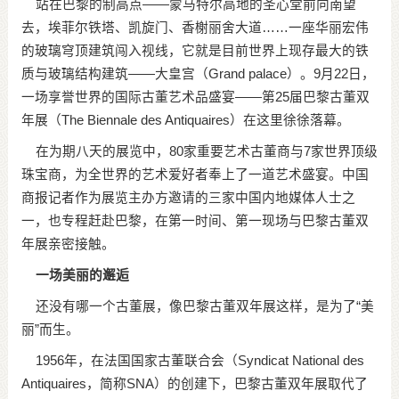
站在巴黎的制高点——蒙马特尔高地的圣心堂前向南望
去，埃菲尔铁塔、凯旋门、香榭丽舍大道……一座华丽宏伟
的玻璃穹顶建筑闯入视线，它就是目前世界上现存最大的铁
质与玻璃结构建筑——大皇宫（Grand palace）。9月22日，
一场享誉世界的国际古董艺术品盛宴——第25届巴黎古董双
年展（The Biennale des Antiquaires）在这里徐徐落幕。
在为期八天的展览中，80家重要艺术古董商与7家世界顶级
珠宝商，为全世界的艺术爱好者奉上了一道艺术盛宴。中国
商报记者作为展览主办方邀请的三家中国内地媒体人士之
一，也专程赶赴巴黎，在第一时间、第一现场与巴黎古董双
年展亲密接触。
一场美丽的邂逅
还没有哪一个古董展，像巴黎古董双年展这样，是为了“美
丽”而生。
1956年，在法国国家古董联合会（Syndicat National des
Antiquaires，简称SNA）的创建下，巴黎古董双年展取代了