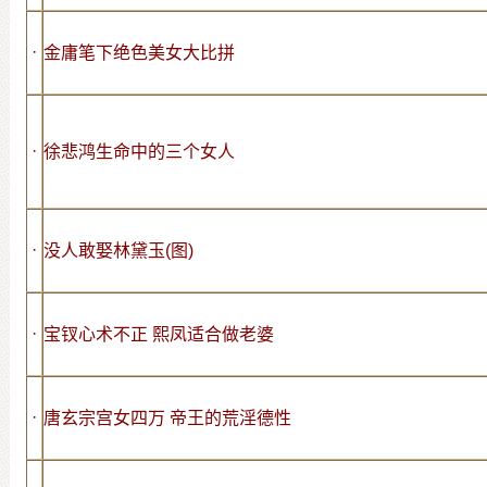
·
金庸笔下绝色美女大比拼
·
徐悲鸿生命中的三个女人
·
没人敢娶林黛玉(图)
·
宝钗心术不正 熙凤适合做老婆
·
唐玄宗宫女四万 帝王的荒淫德性