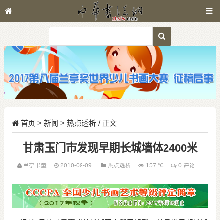
首页
>
新闻
>
热点透析
/ 正文
甘肃玉门市发现早期长城墙体2400米
兰亭书童
2010-09-09
热点透析
157 ℃
0 评论