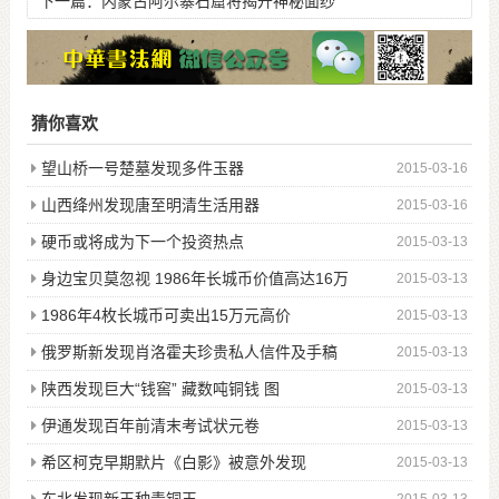
下一篇：
内蒙古阿尔寨石窟将揭开神秘面纱
猜你喜欢
望山桥一号楚墓发现多件玉器
2015-03-16
山西绛州发现唐至明清生活用器
2015-03-16
硬币或将成为下一个投资热点
2015-03-13
身边宝贝莫忽视 1986年长城币价值高达16万
2015-03-13
1986年4枚长城币可卖出15万元高价
2015-03-13
俄罗斯新发现肖洛霍夫珍贵私人信件及手稿
2015-03-13
陕西发现巨大“钱窖” 藏数吨铜钱 图
2015-03-13
伊通发现百年前清末考试状元卷
2015-03-13
希区柯克早期默片《白影》被意外发现
2015-03-13