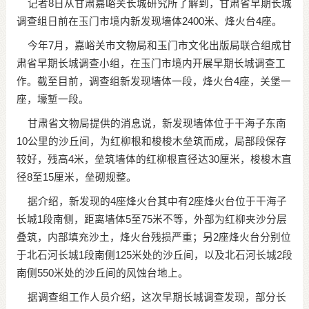
记者8日从甘肃嘉峪关长城研究所了解到，甘肃省早期长城
调查组日前在玉门市境内新发现墙体2400米、烽火台4座。
今年7月，嘉峪关市文物局和玉门市文化出版局联合组成甘
肃省早期长城调查小组，在玉门市境内开展早期长城调查工
作。截至目前，调查组新发现墙体一段，烽火台4座，关堡一
座，壕堑一段。
甘肃省文物局提供的消息说，新发现墙体位于干海子东南
10公里的沙丘间，为红柳根和梭梭木垒筑而成，局部段保存
较好，残高4米，垒筑墙体的红柳根直径达30厘米，梭梭木直
径8至15厘米，垒砌规整。
据介绍，新发现的4座烽火台其中有2座烽火台位于干海子
长城1段南侧，距离墙体5至75米不等，外部为红柳夹沙分层
叠筑，内部填充沙土，烽火台残损严重；另2座烽火台分别位
于北石河长城1段南侧125米处的沙丘间，以及北石河长城2段
南侧550米处的沙丘间的风蚀台地上。
据调查组工作人员介绍，这次早期长城调查发现，部分长