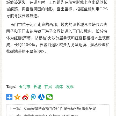
城痕迹消失。在调查时，工作组先在航空影像上查出疑似长
城痕迹，再查看周围的地形，查出坐标，根据坐标利用GPS
导航寻找长城痕迹。
玉门市位于河西走廊的西部，境内的汉长城从金塔县沙枣
园子和玉门市花海镇干海子交界处进入玉门市境内，长城墙
体为红柳(芦苇、胡杨枝)夹沙分层叠筑和红柳根梭梭木垒筑而
成，长约110公里。长城沿途区域多为戈壁荒漠、灌丛沙滩和
盐碱地带的干旱荒漠区。
Tags：
玉门市
长城
甘肃
墙体
发现
上一篇：
女画家微博直播“捉奸门” 曝光私密家事惹争议