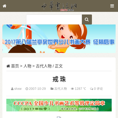
首页
>
人物
>
古代人物
/ 正文
戒 珠
shxw
2007-10-29
古代人物
1287 ℃
0 评论