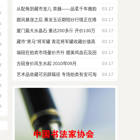
5
温
厦门最大水晶石:重达200多斤 开价130万
03-17
5
藏市“黑马”将军罐 青花将军罐收藏价值高
03-17
3
端砚在拍卖市场量价齐升 媲美鸡血石及田
03-17
3
黄
古砚身价风生水起 2010年09月
03-17
3
艺术品收藏可另辟蹊径 专场拍卖有宝可淘
03-17
3
3
3
3