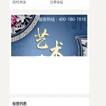
标签列表
中国
书法
开幕
书画
艺术
艺术品
作品展
收藏
拍卖
亮相
北京