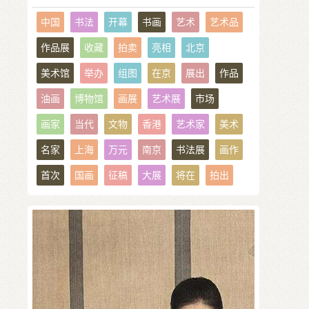
美术馆
举办
组图
在京
展出
作品
油画
博物馆
画展
艺术展
市场
画家
当代
文物
香港
艺术家
美术
名家
上海
万元
南京
书法展
画作
首次
国画
征稿
大展
将在
拍出