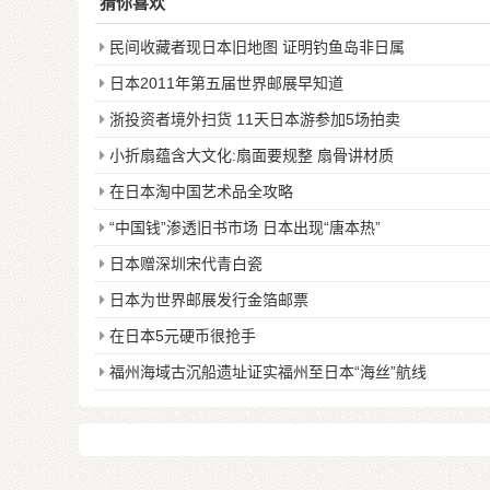
日本2011年第五届世界邮展早知道
浙投资者境外扫货 11天日本游参加5场拍卖
小折扇蕴含大文化:扇面要规整 扇骨讲材质
在日本淘中国艺术品全攻略
“中国钱”渗透旧书市场 日本出现“唐本热”
日本赠深圳宋代青白瓷
日本为世界邮展发行金箔邮票
在日本5元硬币很抢手
福州海域古沉船遗址证实福州至日本“海丝”航线