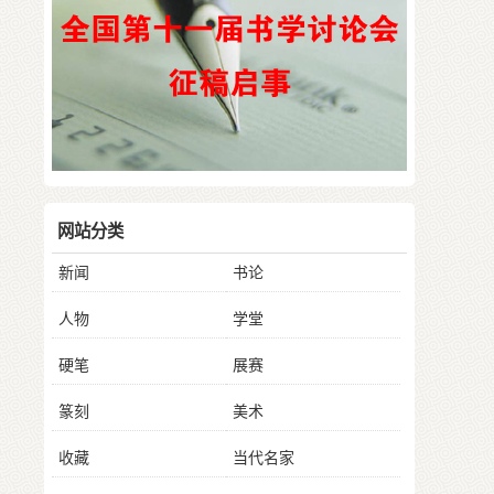
网站分类
新闻
书论
人物
学堂
硬笔
展赛
篆刻
美术
收藏
当代名家
历代书法
兰亭论坛