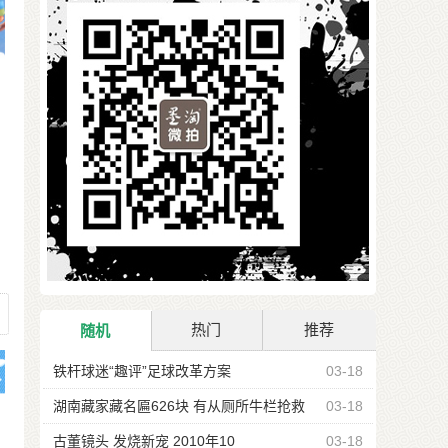
日
自
热门
推荐
随机
铁杆球迷“趣评”足球改革方案
03-18
湖南藏家藏名匾626块 有从厕所牛栏抢救
03-18
古董镜头 发烧新宠 2010年10
03-18
从配角到藏市宠儿 茶器——品茗千年雅韵
03-17
7
跟风暴涨之后 黄龙玉近期短炒行情正在降
03-17