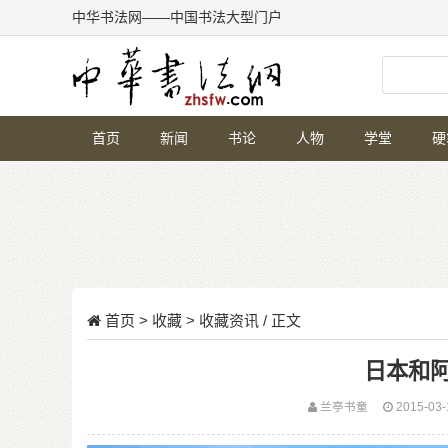
中华书法网——中国书法大型门户
首页
新闻
书论
人物
学堂
硬
首页
>
收藏
>
收藏资讯
/ 正文
日本和
兰亭书童
2015-03