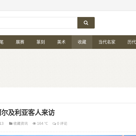
笔
展赛
篆刻
美术
收藏
当代名家
历代
阿尔及利亚客人来访
-13
收藏资讯
164 ℃
0 评论