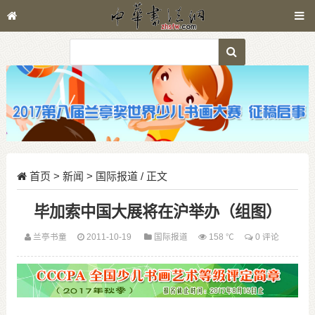
首页
>
新闻
>
国际报道
/ 正文
毕加索中国大展将在沪举办（组图）
兰亭书童
2011-10-19
国际报道
158 ℃
0 评论