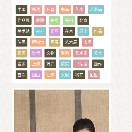
中国
书法
开幕
书画
艺术
艺术品
作品展
收藏
拍卖
亮相
北京
美术馆
举办
组图
在京
展出
作品
油画
博物馆
画展
艺术展
市场
画家
当代
文物
香港
艺术家
美术
名家
上海
万元
南京
书法展
画作
首次
国画
征稿
大展
将在
拍出