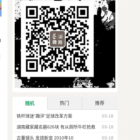
8
日
热门
推荐
随机
铁杆球迷“趣评”足球改革方案
03-18
湖南藏家藏名匾626块 有从厕所牛栏抢救
03-18
古董镜头 发烧新宠 2010年10
03-18