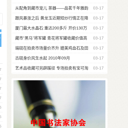
从配角到藏市宠儿 茶器——品茗千年雅韵
03-17
跟风暴涨之后 黄龙玉近期短炒行情正在降
03-17
温
厦门最大水晶石:重达200多斤 开价130万
03-17
藏市“黑马”将军罐 青花将军罐收藏价值高
03-17
端砚在拍卖市场量价齐升 媲美鸡血石及田
03-17
黄
古砚身价风生水起 2010年09月
03-17
艺术品收藏可另辟蹊径 专场拍卖有宝可淘
03-17
7
7
7
7
6
5
5