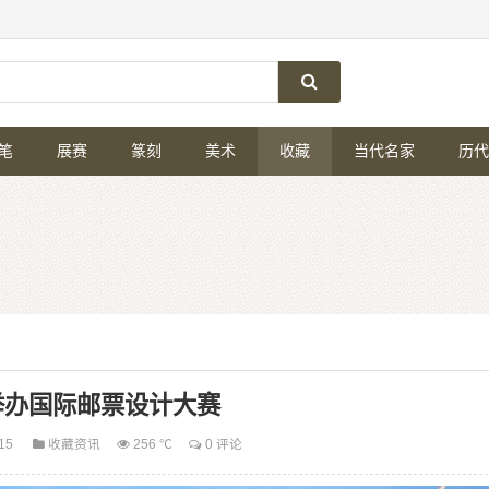
笔
展赛
篆刻
美术
收藏
当代名家
历代
举办国际邮票设计大赛
-15
收藏资讯
256 ℃
0 评论