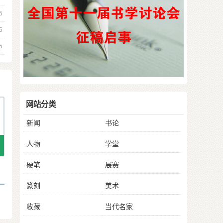
5
5
5
网站分类
新闻
书论
人物
学堂
硬笔
展赛
篆刻
美术
收藏
当代名家