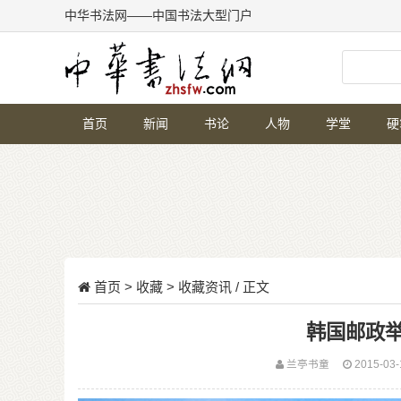
中华书法网——中国书法大型门户
首页
新闻
书论
人物
学堂
硬
首页
>
收藏
>
收藏资讯
/ 正文
韩国邮政
兰亭书童
2015-03