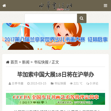
首页
>
新闻
>
书坛快报
/ 正文
毕加索中国大展18日将在沪举办
兰亭书童
2015-03-15
书坛快报
221 ℃
0 评论