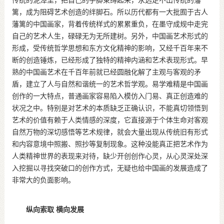
传统的泥淖里，把自己的手脚束缚起来，永远走不出传统的藩
篱，成为阻碍艺术创造的绊脚石。所以历代都有一大批囿于古人
藩篱的中国画家，背着传统样式的累累重负，在墨守成规中走完
自己的艺术人生，碌碌无为无所建树。另外，中国画艺术形式的
形成，受传统哲学思想和东方文化精神的影响，又经千百年来不
断的创造锤炼，已经形成了独特的精神内涵和艺术表现形式。早
熟的中国画艺术在千百年前就已经圆融化解了主观与客观的矛
盾，建立了人与自然和谐统一的艺术哲学观。易学难精是中国画
创作的一大特点，普通画家容易陷入模仿入门易、真正创造难的
状况之中。特别是对艺术的本质缺乏正确认识，不能真切领悟到
艺术的价值有赖于人类情感的深度，它直接源于个体生命对客观
自然万物的深切感悟等艺术规律，就会大量出现从传统旧有形式
和内容意境中照搬、照抄等复制现象。这种没能真正把艺术作为
人类精神世界的表现来对待，缺少开创创作心灵，从心灵深处深
入挖掘以寻找突破口的创作方式，无疑也给中国画的发展造成了
非常大的负面影响。
纵向索取 横向发展