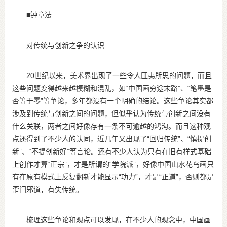
■
钟章法
对传统与创新之争的认识
20
世纪以来，美术界出现了一些令人匪夷所思的问题，而且
“
”
“
这些问题变得越来越模糊和混乱，如
中国画穷途末路
、
笔墨是
”
否等于零
等争论，多年都没有一个明确的结论。这些争论其实都
涉及到传统与创新之间的问题，但似乎认为传统与创新之间没有
什么关联，两者之间好像存有一条不可逾越的鸿沟。而且这种观
“
”
“
点还得到了不少人的认同，近几年又出现了
回归传统
、
慎提创
”
“
”
新
、
不提创新好
等言论。还有不少人认为只有在旧有样式基础
“
”
“
”
上创作才算
正宗
，才是所谓的
学院派
，好像中国山水花鸟画只
“
”
“
”
有在原有模式上反复翻新才能显示
功力
，才是
正道
，否则都是
歪门邪道，有失传统。
梳理这些争论和观点可以发现，在不少人的观念中，中国画