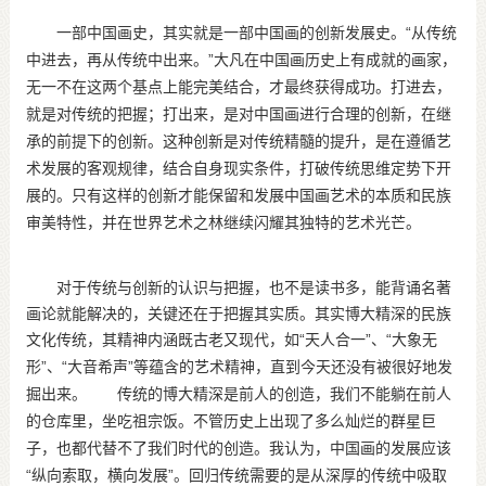
一部中国画史，其实就是一部中国画的创新发展史。
“
从传统
”
中进去，再从传统中出来。
大凡在中国画历史上有成就的画家，
无一不在这两个基点上能完美结合，才最终获得成功。打进去，
就是对传统的把握；打出来，是对中国画进行合理的创新，在继
承的前提下的创新。这种创新是对传统精髓的提升，是在遵循艺
术发展的客观规律，结合自身现实条件，打破传统思维定势下开
展的。只有这样的创新才能保留和发展中国画艺术的本质和民族
审美特性，并在世界艺术之林继续闪耀其独特的艺术光芒。
对于传统与创新的认识与把握，也不是读书多，能背诵名著
画论就能解决的，关键还在于把握其实质。其实博大精深的民族
文化传统，其精神内涵既古老又现代，如
“
”
“
天人合一
、
大象无
”
“
”
形
、
大音希声
等蕴含的艺术精神，直到今天还没有被很好地发
掘出来。 传统的博大精深是前人的创造，我们不能躺在前人
的仓库里，坐吃祖宗饭。不管历史上出现了多么灿烂的群星巨
子，也都代替不了我们时代的创造。我认为，中国画的发展应该
“
”
纵向索取，横向发展
。回归传统需要的是从深厚的传统中吸取