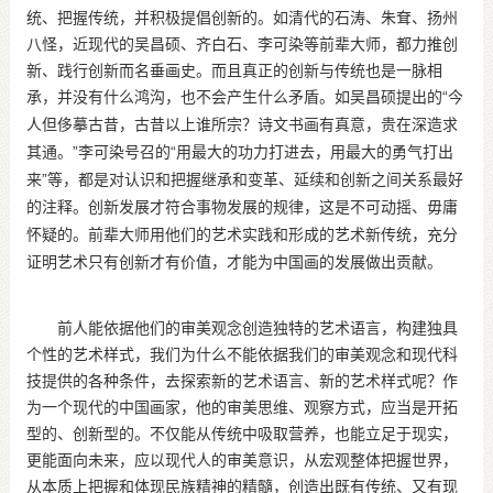
统、把握传统，并积极提倡创新的。如清代的石涛、朱耷、扬州
八怪，近现代的吴昌硕、齐白石、李可染等前辈大师，都力推创
新、践行创新而名垂画史。而且真正的创新与传统也是一脉相
承，并没有什么鸿沟，也不会产生什么矛盾。如吴昌硕提出的
“
今
人但侈摹古昔，古昔以上谁所宗？诗文书画有真意，贵在深造求
”
“
其通。
李可染号召的
用最大的功力打进去，用最大的勇气打出
”
来
等，都是对认识和把握继承和变革、延续和创新之间关系最好
的注释。创新发展才符合事物发展的规律，这是不可动摇、毋庸
怀疑的。前辈大师用他们的艺术实践和形成的艺术新传统，充分
证明艺术只有创新才有价值，才能为中国画的发展做出贡献。
前人能依据他们的审美观念创造独特的艺术语言，构建独具
个性的艺术样式，我们为什么不能依据我们的审美观念和现代科
技提供的各种条件，去探索新的艺术语言、新的艺术样式呢？作
为一个现代的中国画家，他的审美思维、观察方式，应当是开拓
型的、创新型的。不仅能从传统中吸取营养，也能立足于现实，
更能面向未来，应以现代人的审美意识，从宏观整体把握世界，
从本质上把握和体现民族精神的精髓，创造出既有传统、又有现