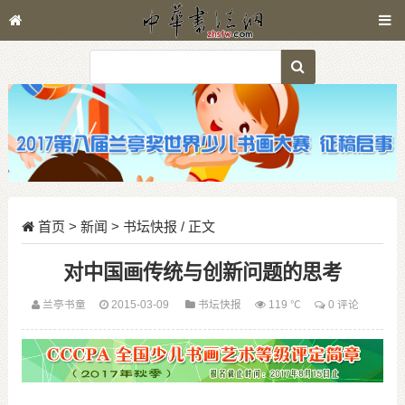
首页
>
新闻
>
书坛快报
/ 正文
对中国画传统与创新问题的思考
兰亭书童
2015-03-09
书坛快报
119 ℃
0 评论