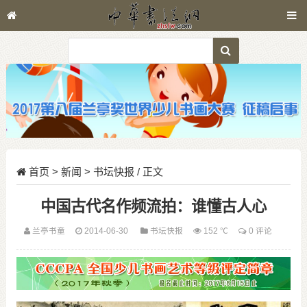
首页
>
新闻
>
书坛快报
/ 正文
中国古代名作频流拍：谁懂古人心
兰亭书童
2014-06-30
书坛快报
152 ℃
0 评论