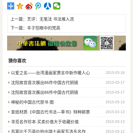
上一篇：
艺评：无笔法 书法难入流
下一篇：
丰子恺眼中的梵高
猜你喜欢
以爱之名——台湾漫画家萧言中新作暖人心
2015-03-18
沈阳故宫首次展出86件中国古代铜镜
2015-03-17
沈阳故宫首次展出86件中国古代铜镜
2015-03-17
神秘的中国古代禁书 图
2015-03-13
宣纸材质《中国古代书法—草书》特种邮票
2015-03-13
寻觅名作珍本 买卖价值大于收藏价值
2015-03-13
苏富比千万高价拍出瑞士画家瓦洛东名作
2015-03-12