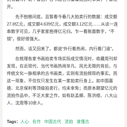
开。
先不刨根问底，且暂看今春几大拍卖行的数据：成交额
27.8亿元，成交额4.639亿元，成交额3.12亿元……从这一连
串数字可见，几乎家家抱得亿元归。乍一看账面数字，“不
错”，很好很强大。
然而，话又回来了。都说“外行看热闹，内行看门道”。
在梳理各家书画拍卖专场实际成交情况时，收藏周刊却
发现，在近现代、当代书画热闹非凡、风光无限的背后，与
传统文化一脉相承的古书画类，实则有流拍频现的事实。而
这一现象，不仅仅只发生在某一家拍卖行身上。如中国嘉
德、北京保利等顶级拍卖行，均未幸免；而原本期望亿元的
流拍作品中，不乏大家之作，如有赵孟頫、陈洪绶、八大山
人、沈周等10余人。
Tags：
人心
名作
中国古代
流拍
谁懂古