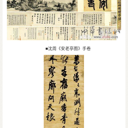
■沈周《安老亭图》手卷