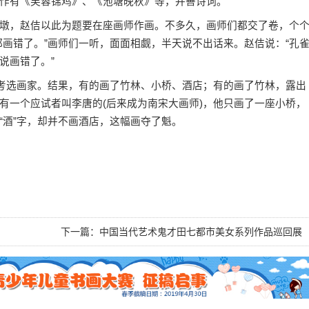
作有《芙蓉锦鸡》、《池塘晚秋》等，并善诗词。
，赵佶以此为题要在座画师作画。不多久，画师们都交了卷，个
都画错了。”画师们一听，面面相觑，半天说不出话来。赵佶说：“孔
说画错了。”
考选画家。结果，有的画了竹林、小桥、酒店；有的画了竹林，露出
有一个应试者叫李唐的(后来成为南宋大画师)，他只画了一座小桥，
“酒”字，却并不画酒店，这幅画夺了魁。
下一篇：
中国当代艺术鬼才田七都市美女系列作品巡回展