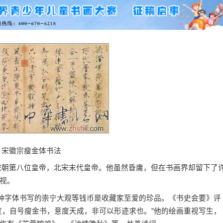
徽宗瘦金体书法
，是宋朝第八位皇帝，北宋末代皇帝。他虽然昏庸，但在书画界却留下了
视。
种字体书写的崇宁大观等钱币是收藏家至爱的珍品。《书史会要》评
度，自号瘦金书，意度天成，非可以形迹求也。”他的绘画重视写生，