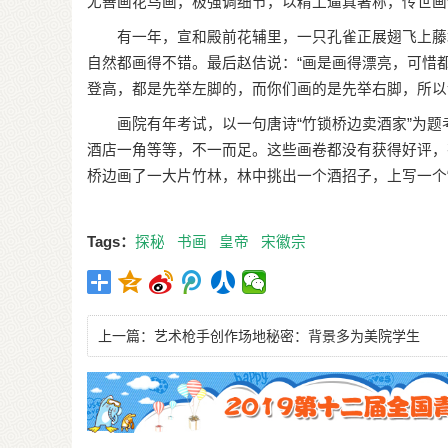
尤善画花鸟画，极强调细节，以精工逼真著称，传世画
有一年，宣和殿前花辅里，一只孔雀正展翅飞上藤墩
自然都画得不错。最后赵佶说：“画是画得漂亮，可惜
登高，都是先举左脚的，而你们画的是先举右脚，所以
画院有年考试，以一句唐诗“竹锁桥边卖酒家”为题
酒店一角等等，不一而足。这些画卷都没有获得好评，
桥边画了一大片竹林，林中挑出一个酒招子，上写一个
Tags：
探秘
书画
皇帝
宋徽宗
上一篇：
艺术枪手创作场地秘密：背景多为美院学生