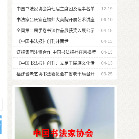
中国书法家协会第七届主席团及理事名单
12-19
个
雀
书法家吕庆宜在福师大美院开展艺术讲座
06-10
全国第二届手卷书法作品展获奖入展公示
04-18
名单
《中国书法报》创刊并面世
04-13
辽报集团注资合作 中国书法报社在京揭牌
04-13
《中国书法报》创刊：立足于民族文化传
04-13
统 引领书坛
福建省老艺协书法委员会在省老干局召开
03-25
会议