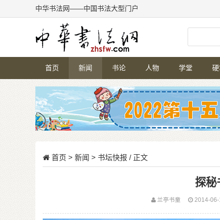
中华书法网——中国书法大型门户
首页
新闻
书论
人物
学堂
硬
首页
>
新闻
>
书坛快报
/ 正文
探秘
兰亭书童
2014-06