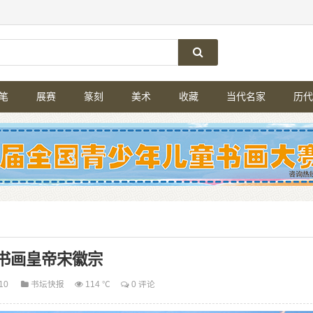
笔
展赛
篆刻
美术
收藏
当代名家
历代
书画皇帝宋徽宗
-10
书坛快报
114 ℃
0 评论