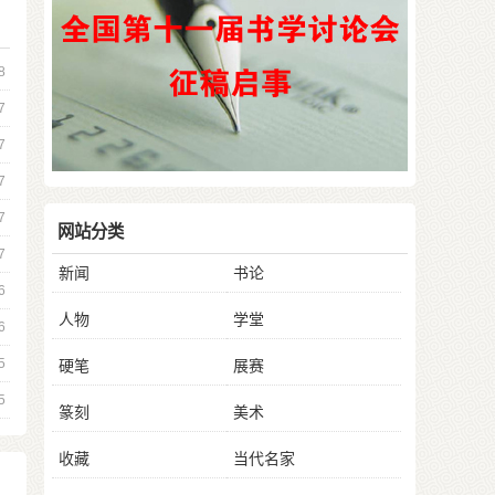
8
7
7
7
7
网站分类
7
新闻
书论
6
人物
学堂
6
5
硬笔
展赛
5
篆刻
美术
收藏
当代名家