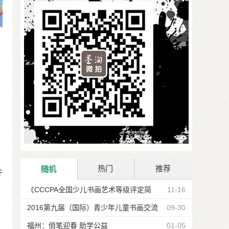
热门
推荐
随机
许
《CCCPA全国少儿书画艺术等级评定简
11-16
章》发布 2017春季开始报名了
2016第九届（国际）青少年儿童书画交流
09-30
大赛火热征稿中（图）
福州：俏笔迎春 助学公益
01-05