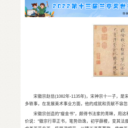
宋
宋徽宗赵佶(1082年-1135年)，宋神宗十一子
多轶事，在发展美术事业方面，他的成就和贡献不容忽
宋徽宗创造的“瘦金书”，颇得书法家的青睐，用这
价说：“徽宗行草正书，笔势劲逸，初学薛稷，变其法