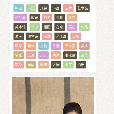
中国
书法
开幕
书画
艺术
艺术品
作品展
收藏
拍卖
亮相
北京
美术馆
举办
组图
在京
展出
作品
油画
博物馆
画展
艺术展
市场
画家
当代
文物
香港
艺术家
美术
名家
上海
万元
南京
书法展
画作
首次
国画
征稿
大展
将在
拍出