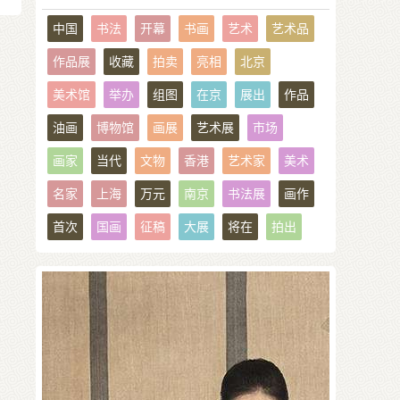
中国
书法
开幕
书画
艺术
艺术品
作品展
收藏
拍卖
亮相
北京
美术馆
举办
组图
在京
展出
作品
油画
博物馆
画展
艺术展
市场
画家
当代
文物
香港
艺术家
美术
名家
上海
万元
南京
书法展
画作
首次
国画
征稿
大展
将在
拍出