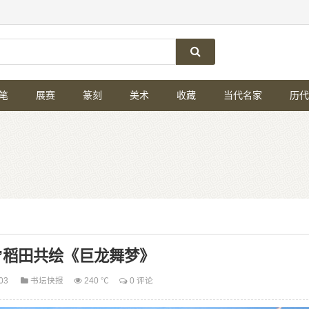
笔
展赛
篆刻
美术
收藏
当代名家
历代
”稻田共绘《巨龙舞梦》
-03
书坛快报
240 ℃
0 评论