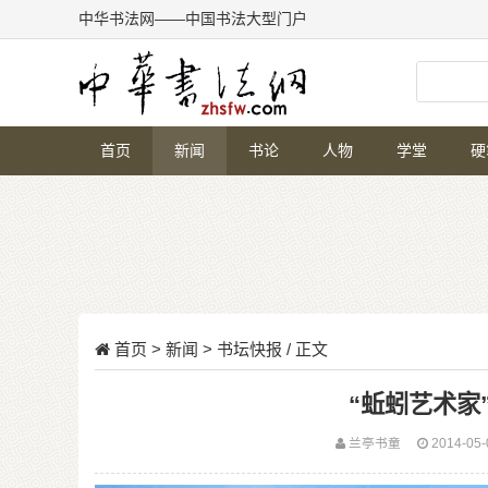
中华书法网——中国书法大型门户
首页
新闻
书论
人物
学堂
硬
首页
>
新闻
>
书坛快报
/ 正文
“蚯蚓艺术家
兰亭书童
2014-05