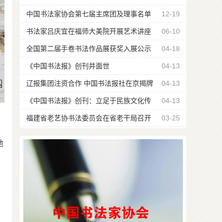
中国书法家协会第七届主席团及理事名单
12-19
书法家吕庆宜在福师大美院开展艺术讲座
06-10
全国第二届手卷书法作品展获奖入展公示
04-18
名单
《中国书法报》创刊并面世
04-13
辽报集团注资合作 中国书法报社在京揭牌
04-13
《中国书法报》创刊：立足于民族文化传
04-13
统 引领书坛
福建省老艺协书法委员会在省老干局召开
03-25
会议
他