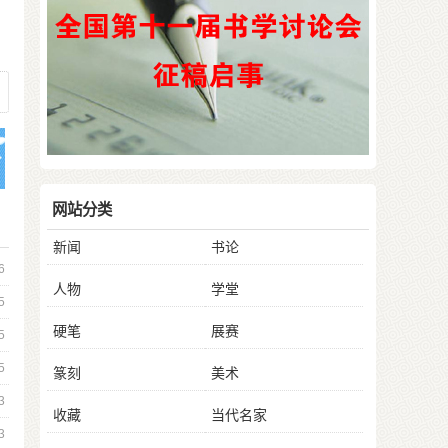
网站分类
新闻
书论
6
人物
学堂
5
硬笔
展赛
5
5
篆刻
美术
3
收藏
当代名家
3