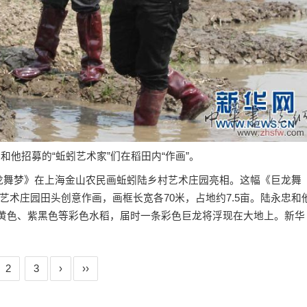
和他招募的“蚯蚓艺术家”们在稻田内“作画”。
《巨龙舞梦》在上海金山农民画蚯蚓陆乡村艺术庄园亮相。这幅《巨龙舞
术庄园田头创意作画，画框长宽各70米，占地约7.5亩。陆永忠和
、黄色、紫黑色等彩色水稻，届时一条彩色巨龙将浮现在大地上。新华
2
3
›
››