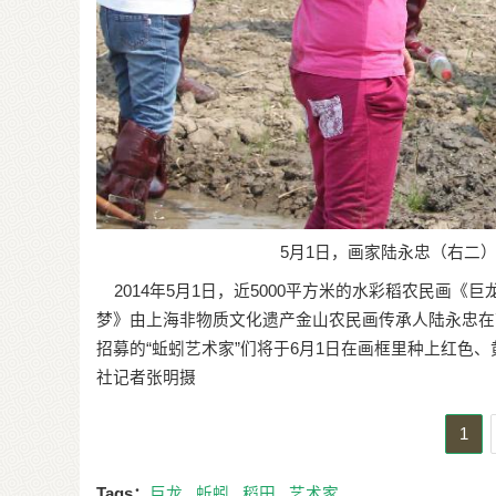
5月1日，画家陆永忠（右二）
2014年5月1日，近5000平方米的水彩稻农民画
梦》由上海非物质文化遗产金山农民画传承人陆永忠在艺
招募的“蚯蚓艺术家”们将于6月1日在画框里种上红色
社记者张明摄
1
Tags：
巨龙
蚯蚓
稻田
艺术家