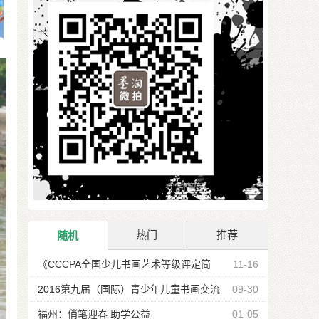
热门
推荐
随机
《CCCPA全国少儿书画艺术等级评定简
11-16
章》发布 2017春季开始报名了
2016第九届（国际）青少年儿童书画交流
09-30
大赛火热征稿中（图）
福州：俏笔迎春 助学公益
01-05