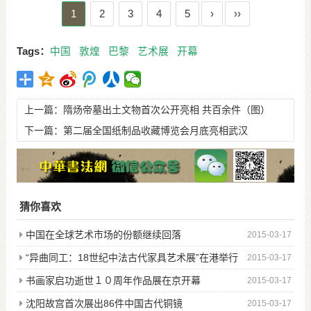
1
2
3
4
5
›
››
Tags：
中国
敦煌
巴黎
艺术展
开幕
上一篇：
隋炀帝墓出土文物首次公开亮相 共百余件（图）
下一篇：
第二届全国纸制品收藏博览会月底亮相武汉
猜你喜欢
中国在全球艺术市场的份额继续回落
2015-03-17
“异曲同工：18世纪中法古代家具艺术展”在港举行
2015-03-17
图
书画家启功逝世１０周年作品展在京开幕
2015-03-17
沈阳故宫首次展出86件中国古代铜镜
2015-03-17