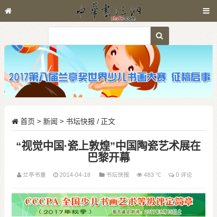
首页
>
新闻
>
书坛快报
/ 正文
“视觉中国·瓷上敦煌”中国陶瓷艺术展在
巴黎开幕
兰亭书童
2014-04-18
书坛快报
483 ℃
0 评论