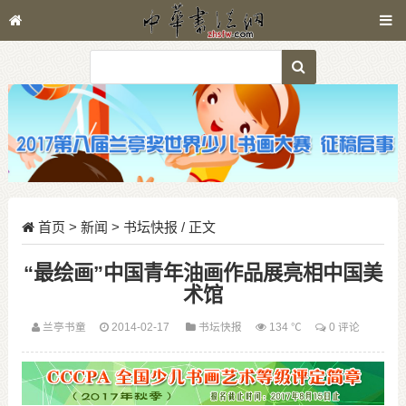
首页
>
新闻
>
书坛快报
/ 正文
“最绘画”中国青年油画作品展亮相中国美
术馆
兰亭书童
2014-02-17
书坛快报
134 ℃
0 评论