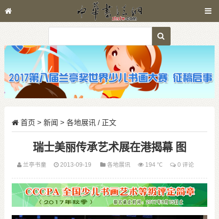
首页
>
新闻
>
各地展讯
/ 正文
瑞士美丽传承艺术展在港揭幕 图
兰亭书童
2013-09-19
各地展讯
194 ℃
0 评论