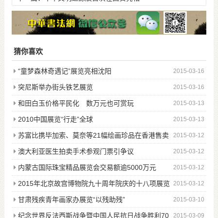
猜你喜欢
“童梦森林奇遇记”展览亮相沈阳
2015-03-16
突尼斯举办街头铁艺展览
2015-03-16
和田白玉价格平民化 数万元也可赏玩
2015-03-13
2010中国展览“行走”全球
2015-03-13
苏富比携毕加索、莫奈等21幅绘画珍品在香港售卖
2015-03-12
澳大利亚医生拍卖手术参观门票引争议
2015-03-12
内蒙古国际珠宝精品展览会交易额逾5000万元
2015-03-12
2015年北京故宫博物院九十周年院庆的十八项展览
2015-03-12
甘肃残疾青年画家办展览“以残助残”
2015-03-10
纪念世界反法西斯战争暨中国人民抗日战争胜利70
2015-03-09