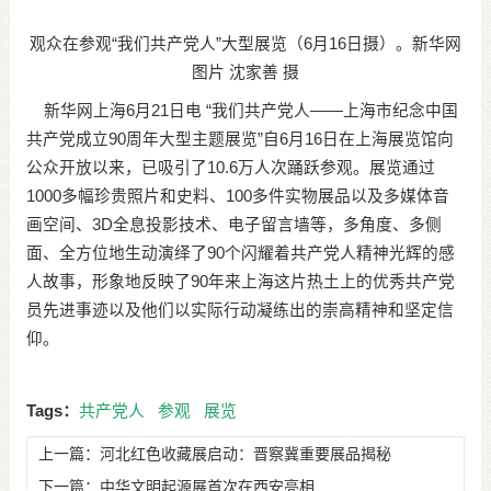
观众在参观“我们共产党人”大型展览（6月16日摄）。新华网
图片 沈家善 摄
新华网上海6月21日电 “我们共产党人——上海市纪念中国
共产党成立90周年大型主题展览”自6月16日在上海展览馆向
公众开放以来，已吸引了10.6万人次踊跃参观。展览通过
1000多幅珍贵照片和史料、100多件实物展品以及多媒体音
画空间、3D全息投影技术、电子留言墙等，多角度、多侧
面、全方位地生动演绎了90个闪耀着共产党人精神光辉的感
人故事，形象地反映了90年来上海这片热土上的优秀共产党
员先进事迹以及他们以实际行动凝练出的崇高精神和坚定信
仰。
Tags：
共产党人
参观
展览
上一篇：
河北红色收藏展启动：晋察冀重要展品揭秘
下一篇：
中华文明起源展首次在西安亮相