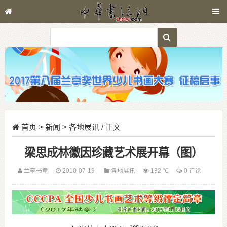
首页
>
新闻
>
各地展讯
/ 正文
梁思成林徽因珍藏艺术展开幕（图）
兰亭书童
2010-07-19
各地展讯
132 ℃
0 评论