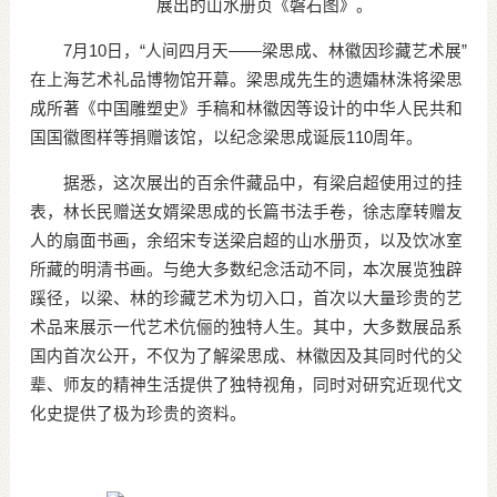
展出的山水册页《磐石图》。
7月10日，“人间四月天——梁思成、林徽因珍藏艺术展”
在上海艺术礼品博物馆开幕。梁思成先生的遗孀林洙将梁思
成所著《中国雕塑史》手稿和林徽因等设计的中华人民共和
国国徽图样等捐赠该馆，以纪念梁思成诞辰110周年。
据悉，这次展出的百余件藏品中，有梁启超使用过的挂
表，林长民赠送女婿梁思成的长篇书法手卷，徐志摩转赠友
人的扇面书画，余绍宋专送梁启超的山水册页，以及饮冰室
所藏的明清书画。与绝大多数纪念活动不同，本次展览独辟
蹊径，以梁、林的珍藏艺术为切入口，首次以大量珍贵的艺
术品来展示一代艺术伉俪的独特人生。其中，大多数展品系
国内首次公开，不仅为了解梁思成、林徽因及其同时代的父
辈、师友的精神生活提供了独特视角，同时对研究近现代文
化史提供了极为珍贵的资料。