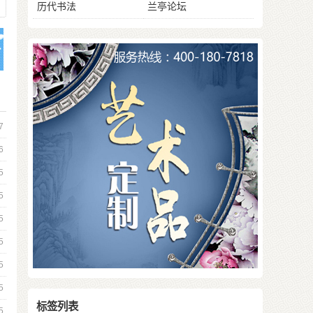
历代书法
兰亭论坛
7
6
5
5
5
5
5
5
标签列表
5