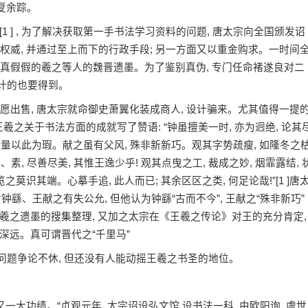
无复余踪。
[1 ] , 为了解决获取第一手书法学习资料的问题, 唐太宗向全国颁发诏
的权威, 并通过至上而下的行政手段; 另一方面又以重金购求。一时间
真真假假的羲之等人的魏晋遗墨。为了鉴别真伪, 专门任命褚遂良对二
百计的也要得到。
出售, 唐太宗就命御史萧翼化装成商人, 设计骗来。尤其值得一提
王羲之关于书法方面的成就写了赞语: “钟虽擅美一时, 亦为迥绝, 论其
语其大量以此为瑕。献之虽有父风, 殊非新新巧。观其字势疏瘦, 如隆冬之
、素, 尽善尽美, 其惟王逸少乎! 观其点曳之工, 裁成之妙, 烟霏露结, 
之莫识其端。心摹手追, 此人而已; 其余区区之类, 何足论哉!”[1 ]唐
钟繇、王献之有失公允, 但他认为钟繇“古而不今”, 王献之“殊非新巧”
之遗墨的搜集整理, 又加之太宗在《王羲之传论》对王的充分肯定,
深远。真可谓晋代之“千里马”
问题争论不休, 但还没有人能动摇王羲之书圣的地位。
大功绩。“贞观元年, 太宗诏设弘文馆,设书法一科, 由欧阳询, 虞世