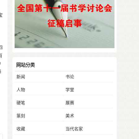
宝
四
有
中
网站分类
书
新闻
书论
人物
学堂
硬笔
展赛
篆刻
美术
收藏
当代名家