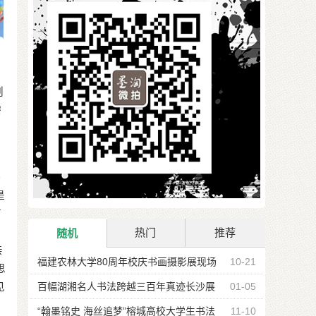
创
磨
海
是
有
热门
推荐
随机
亲
福建农林大学80周年校庆书画摄影展现场
10-21
思
（多图）
百幅湖湘名人书法跨越三百年真迹长沙展
01-05
见
也
出
“翰墨铭史 海丝追梦”榕城高校大学生书法
11-10