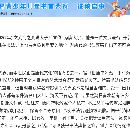
(公元626 年) 玄武门之变诛太子后登位, 为唐太宗。他是一位文武兼备, 开
民在书法史上也占有极其重要的地位, 为唐代的书法繁荣作出了不可
表, 而李世民正是唐代文化的播火者之一。据《旧唐书》载: “于时
”当然书法这种属于文人墨客的艺术就会得到发扬光大了。然而书法临习
关重要。但当时要获得名碑妙迹等优秀范本是相当困难的。第一, 虽
法的人都有条件游名山大川、览天下名迹; 第二, 虽然魏晋南北朝有许多
是作为制诰文件或书信往来, 被内府收藏或个人私有, 不是父子相传就是姻
事频繁, 朝代更迭, 保管不善等原因, 也使书法名迹损毁流散。据宋代陈
学书三年。还与太祖、邯郸淳、韦诞、孙子荆、关枇杷等议用笔法。繇忽
血, 太祖以五灵丹救之, 乃活。”可见获得书法典籍之难。到了唐代情况