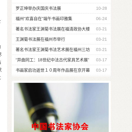
篆刻作品展纪事
罗正坤举办庆国庆书法展
10-28
福州“欢喜自在”端午书画印雅集
06-24
全
著名书法家王渊菊书法展在福清政协大楼
03-21
举行
王渊菊书法展在福州市举行
03-21
的
著名书法家王渊菊书法艺术展在福州三坊
03-21
尽
七巷开展
“异曲同工：18世纪中法古代家具艺术展”
03-17
枯
状
在港举行 图
书画家启功逝世１０周年作品展在京开幕
03-17
太