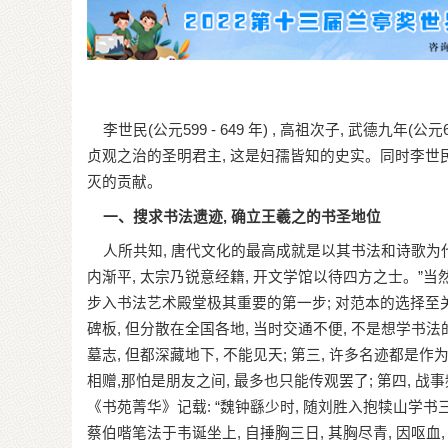
李世民(公元599 - 649 年) , 高祖次子, 武德九年
贞观之治的圣明君主, 这是妇孺皆知的史实。同时李世
灭的贡献。
一、搜求书法遗迹, 确立王羲之的书圣地位
人所共知, 唐代文化的最高成就是以其书法和诗歌为代
内渐平, 太宗乃锐意经籍, 开文学馆以待四方之士。
步入书法艺术殿堂极其重要的第一步; 对范本的选择至
碑板, 但分散在全国各地, 当时交通不便, 不是想学书
墓志, 但都深藏地下, 不能见天; 第三, 许多名迹都
相赠,那怕是朋友之间, 最多也只能传观罢了; 第四, 战
《书苑菁华》记载: “魏钟繇少时, 随刘胜入抱犊山
蔡伯喈笔法于韦诞坐上, 自捶胸三日, 其胸尽青, 因呕