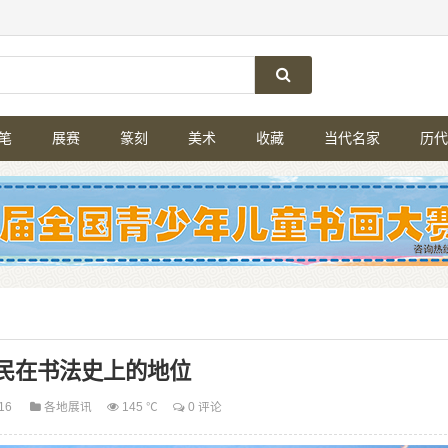
笔
展赛
篆刻
美术
收藏
当代名家
历代
民在书法史上的地位
-16
各地展讯
145 ℃
0 评论