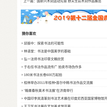
上一篇：
国新兴木刻运动先驱 野夫生前木刻作品展出
猜你喜欢
邱振中：探索书法的可能性
林语堂：书法是中国美学的基础
弘一法师书法印章文稿欣赏
于右任书法作品流传广 拍卖市场伪作多
180米书法长卷600万起拍
桂林举办2011年桂林•首尔中韩书法作品交流展
“翰墨春秋美术书法展”在济南举行
中国印李岚清篆刻书法艺术展在印度尼西亚国家博物馆
王卫军书法展在艺加美术馆开幕