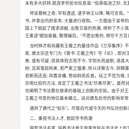
未有多大好转,就连李世民也叹息道: “伯英临池之妙, 
师宜悬帐之奇, 罕有遗迹, 逮乎钟王以降, 略可言焉。“
书, 并拿出内府金帛, 大量进行收购。一方面由于皇帝
国上下掀起了搜求进献, 出售交易的热潮, 得到了不少
王墨迹”细加鉴裁, 整理编目。“不愿出售的, 想尽千方
当时辨才和尚藏有王羲之的最佳作品《兰亭集序》不愿
是, 唐太宗还专门为《晋书·王羲之传》写《论》, 即对
善, 或有可疑..但其体则古而不今, 字则长而逾制, 
树; 览其笔踪拘束, 若严家之饿隶..所以详察古今, 研精篆
若断而还连; 凤翥龙蟠, 势如斜而反直。玩之不觉为倦, 览
宗用比较的方法, 肯定了王羲之书法“尽善尽美”。虽然对
也阐明了书法要在继承的基础上创新的宗旨。由于对王羲
王羲之书圣的地位基本确立。这对唐及后世的影响非常
遇到了唐代之“伯乐”。尽管后代或今天的书坛对创新
二、重视书法人才, 掀起学书热潮
网罗书法名家, 培养书法骨干是李世民在书法史上的又一