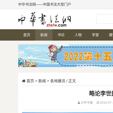
中华书法网——中国书法大型门户
首页
新闻
书论
人物
学堂
硬
首页
>
新闻
>
各地展讯
/ 正文
略论李世
兰亭书童
2010-07