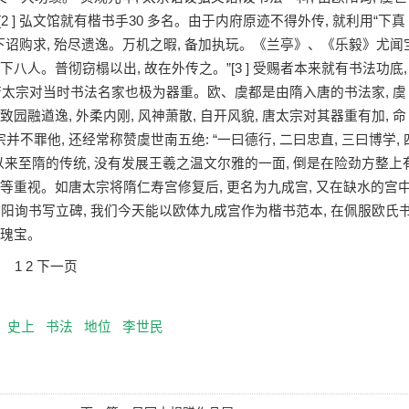
 ] 弘文馆就有楷书手30 多名。由于内府原迹不得外传, 就利用“下真
 下诏购求, 殆尽遗逸。万机之暇, 备加执玩。《兰亭》、《乐毅》尤闻
八人。普彻窃榻以出, 故在外传之。”[3 ] 受赐者本来就有书法功底,
。唐太宗对当时书法名家也极为器重。欧、虞都是由隋入唐的书法家, 虞
园融遒逸, 外柔内刚, 风神萧散, 自开风貌, 唐太宗对其器重有加, 命
罪他, 还经常称赞虞世南五绝: “一曰德行, 二曰忠直, 三曰博学, 
碑以来至隋的传统, 没有发展王羲之温文尔雅的一面, 倒是在险劲方整上
同等重视。如唐太宗将隋仁寿宫修复后, 更名为九成宫, 又在缺水的宫
, 欧阳询书写立碑, 我们今天能以欧体九成宫作为楷书范本, 在佩服欧氏
此瑰宝。
1
2 下一页
史上
书法
地位
李世民