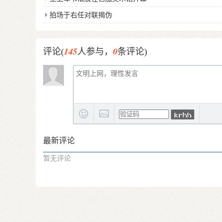
拍场于右任对联揭伪
145
0
评论(
人参与，
条评论)
最新评论
暂无评论