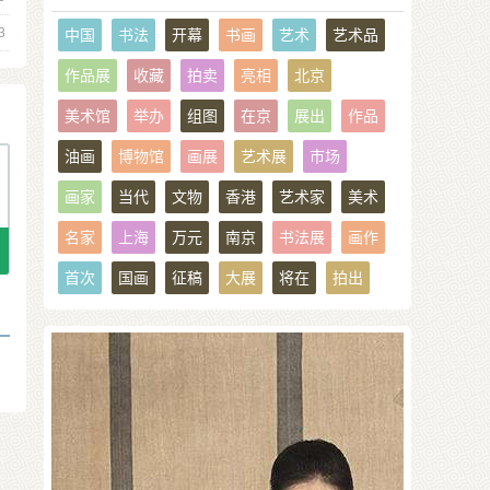
3
中国
书法
开幕
书画
艺术
艺术品
作品展
收藏
拍卖
亮相
北京
美术馆
举办
组图
在京
展出
作品
油画
博物馆
画展
艺术展
市场
画家
当代
文物
香港
艺术家
美术
名家
上海
万元
南京
书法展
画作
首次
国画
征稿
大展
将在
拍出