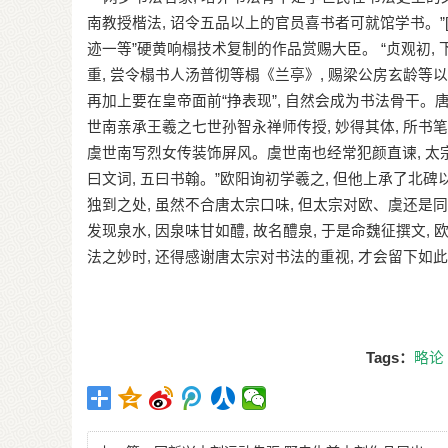
南教授楷法, 诏令五品以上的官员喜书者可就馆学书。”[2
迹一等”硬黄响榻技术复制的作品赏赐大臣。 “贞观初,
重, 尝令榻书人汤普彻等榻《兰亭》, 赐梁公房玄龄等以下
再加上要在皇帝面前“挣表现”, 自然会成为书法骨干
世南亲承王羲之七世孙智永禅师传授, 妙得其体, 所书笔致
虞世南写烈女传装饰屏风。虞世南也经常犯颜直谏, 太宗并不
曰文词, 五曰书翰。”欧阳询初学羲之, 但他上承了北
独到之处, 虽然不合唐太宗口味, 但太宗对欧、虞还是
发现泉水, 因泉味甘如醴, 故名醴泉, 于是命魏征撰文
法之妙时, 还得感谢唐太宗对书法的重视, 才会留下如
Tags：
略论