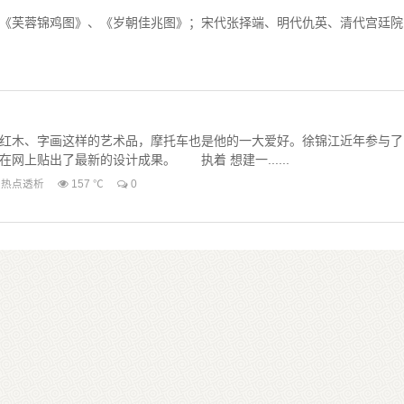
的《芙蓉锦鸡图》、《岁朝佳兆图》；宋代张择端、明代仇英、清代宫廷院
红木、字画这样的艺术品，摩托车也是他的一大爱好。徐锦江近年参与了
网上贴出了最新的设计成果。 执着 想建一......
热点透析
157 ℃
0