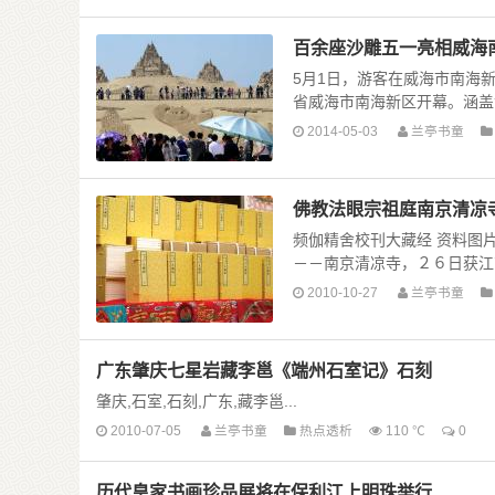
百余座沙雕五一亮相威海
5月1日，游客在威海市南海新
省威海市南海新区开幕。涵盖世界
2014-05-03
兰亭书童
佛教法眼宗祖庭南京清凉
频伽精舍校刊大藏经 资料图
－－南京清凉寺，２６日获江苏
2010-10-27
兰亭书童
广东肇庆七星岩藏李邕《端州石室记》石刻
肇庆,石室,石刻,广东,藏李邕...
2010-07-05
兰亭书童
热点透析
110 ℃
0
历代皇家书画珍品展将在保利江上明珠举行