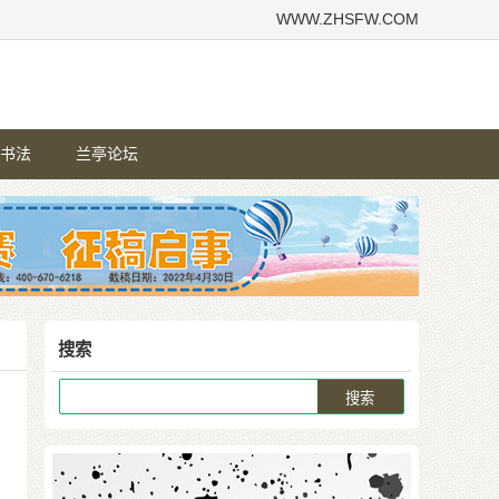
WWW.ZHSFW.COM
书法
兰亭论坛
搜索