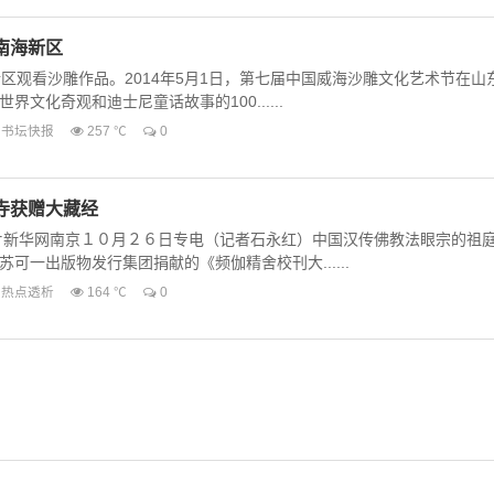
南海新区
区观看沙雕作品。2014年5月1日，第七届中国威海沙雕文化艺术节在山
文化奇观和迪士尼童话故事的100......
书坛快报
257 ℃
0
寺获赠大藏经
片新华网南京１０月２６日专电（记者石永红）中国汉传佛教法眼宗的祖
可一出版物发行集团捐献的《频伽精舍校刊大......
热点透析
164 ℃
0