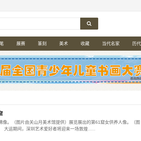
笔
展赛
篆刻
美术
收藏
当代名家
历代
窟
卧佛像。（图片由关山月美术馆提供）展览展出的第61窟女供养人像。（图
运期间，深圳艺术爱好者将迎来一场敦煌......