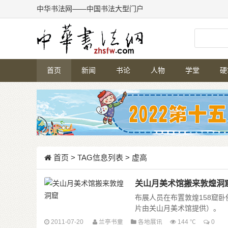
中华书法网——中国书法大型门户
首页
新闻
书论
人物
学堂
硬
首页
> TAG信息列表 > 虚高
关山月美术馆搬来敦煌洞
布展人员在布置敦煌158窟
片由关山月美术馆提供）。 大
2011-07-20
兰亭书童
各地展讯
144 ℃
0