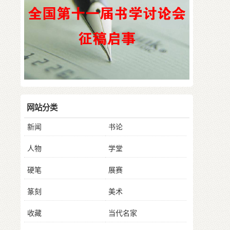
网站分类
新闻
书论
人物
学堂
硬笔
展赛
篆刻
美术
收藏
当代名家