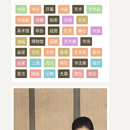
中国
书法
开幕
书画
艺术
艺术品
作品展
收藏
拍卖
亮相
北京
美术馆
举办
组图
在京
展出
作品
油画
博物馆
画展
艺术展
市场
画家
当代
文物
香港
艺术家
美术
名家
上海
万元
南京
书法展
画作
首次
国画
征稿
大展
将在
拍出