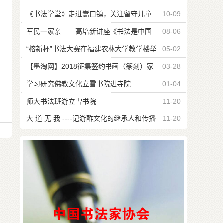
《书法学堂》走进嵩口镇，关注留守儿童
10-09
军民一家亲——高培新讲座《书法是中国
08-06
瑰宝》
“榕新杯”书法大赛在福建农林大学教学楼举
05-02
行
【墨淘网】2018征集签约书画（篆刻）家
03-28
公告
学习研究佛教文化立雪书院进寺院
01-04
师大书法班游立雪书院
11-20
大 道 无 我 ----记游酢文化的继承人和传播
11-20
者游嘉瑞宗长