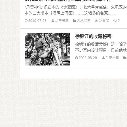
“丹青神化”阎立本的《步辇图》；艺术皇帝赵佶、朱见深
本的三大版本《清明上河图》……这诸多的名家......
2010-07-23
兰亭书童
各地展讯
146 ℃
0
徐锦江的收藏秘密
徐锦江的收藏爱好广泛，除了
不少室内设计项目，日前他就在
2011-08-29
兰亭书童