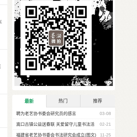
东
庭
热门
推荐
最新
聘为老艺协书委会研究员的感言
03-08
嵩口古镇公益送春联 关爱留守儿童书法活
02-21
动
福建省老艺协书委会书法研究会成立(图文)
11-25