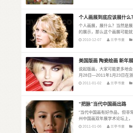
个人画展到底应该展什么
个人画展，展什么？当然是展
的展示，那么这个画展可能就失
2010-12-07
兰亭书童
美国版画 陶瓷绘画 新年
说起版画，大家可能更多地会
月28日—2011年1月23日在浙
2011-01-02
兰亭书童
“把脉”当代中国画出路
“当代中国画有好作品，但非
州中国画双年展学术论坛上，中
2011-01-06
兰亭书童