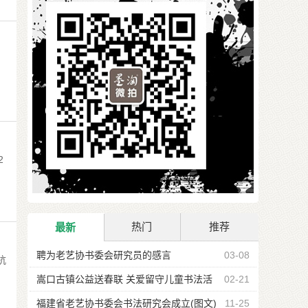
2
热门
推荐
最新
聘为老艺协书委会研究员的感言
03-08
杭
嵩口古镇公益送春联 关爱留守儿童书法活
02-21
动
福建省老艺协书委会书法研究会成立(图文)
11-25