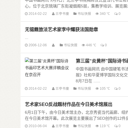
中国书画网讯 9月9日，北兰亭书院揭牌仪式暨当代书法
心，位于北京琉璃厂东街凝烟阁5层，集教学培训、展览展示、学
2014-02-22
兰亭书童
书坛快报
340 ℃
0
无锡籍旅法艺术家李中耀获法国勋章
...
2006-12-06
书坛快报
446 ℃
0
第三届“炎黄杯”国际诗
中国书画网讯 由中国硬笔书法
报》社和华夏博学国际文化交
8月7日在 ......
2014-02-22
兰亭书童
书坛快报
105 ℃
0
艺术家SEO反战题材作品在今日美术馆展出
6月1日下午，由今日美术馆主办，北京秀瓷当代画廊、纽约Vo
在今日美术馆开幕。此次展览主要展出了SEO创作的12件反战
2010-06-04
兰亭书童
书坛快报
119 ℃
0