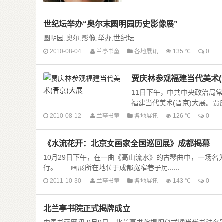
世纪坛举办“奥尔末圆明园历史影像展”
圆明园,奥尔,影像,举办,世纪坛...
2010-08-04
兰亭书童
各地展讯
135 ℃
0
贾庆林参观福建当代美术(
11日下午，中共中央政治局
福建当代美术(晋京)大展。贾庆
2010-08-12
兰亭书童
各地展讯
126 ℃
0
《水流花开：北京女画家全国巡回展》成都揭幕
10月29日下午，在一曲《高山流水》的古琴曲中，一场名
行。 画展所在地位于成都宽窄巷子历......
2011-10-30
兰亭书童
各地展讯
143 ℃
0
北兰亭书院正式揭牌成立