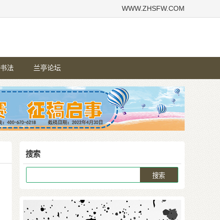
WWW.ZHSFW.COM
书法
兰亭论坛
搜索