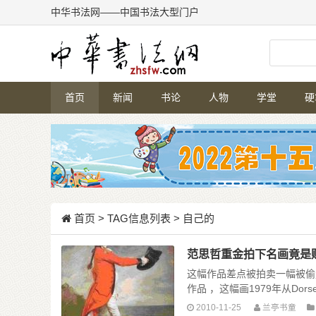
中华书法网——中国书法大型门户
首页
新闻
书论
人物
学堂
硬
首页
> TAG信息列表 > 自己的
范思哲重金拍下名画竟是
这幅作品差点被拍卖一幅被偷走多
作品 ，这幅画1979年从Dorse
2010-11-25
兰亭书童