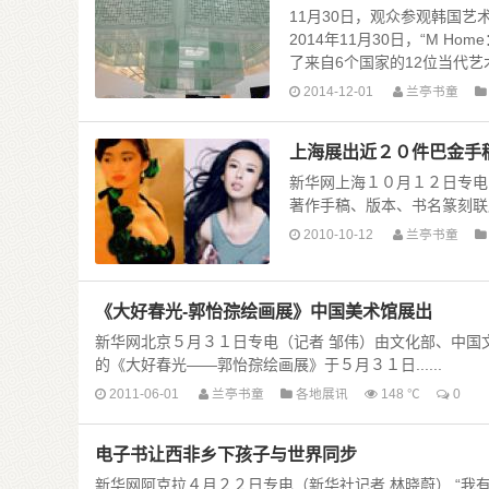
11月30日，观众参观韩国
2014年11月30日，“M 
了来自6个国家的12位当代艺术家
2014-12-01
兰亭书童
上海展出近２０件巴金手
新华网上海１０月１２日专电
著作手稿、版本、书名篆刻联展
2010-10-12
兰亭书童
《大好春光-郭怡孮绘画展》中国美术馆展出
新华网北京５月３１日专电（记者 邹伟）由文化部、中国
的《大好春光——郭怡孮绘画展》于５月３１日......
2011-06-01
兰亭书童
各地展讯
148 ℃
0
电子书让西非乡下孩子与世界同步
新华网阿克拉４月２２日专电（新华社记者 林晓蔚） “