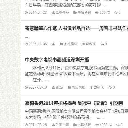
１日早晨，在西非国家加纳东部省的苏呼姆......
2014-04-23
兰亭书童
书坛快报
160 ℃
0
寄意翰墨心作笔 人书俱老品自达——周昔非书法作
...
2006-11-06
各地展讯
695 ℃
0
中央数字电视书画频道深圳开播
本刊讯 8月11日，由中央数字电视书画频道主办，深
鉴定活动与“群星璀璨”大型书画展，将在深圳市民中心B区
在开 ......
2007-08-10
shxw
书坛快报
264 ℃
0
嘉德香港2014春拍将揭幕 吴冠中《交臂》引期待
中国嘉德(香港)国际拍卖有限公司春季拍卖会将于4月6日
五大专场，将有近千件精选拍品亮相。 ......
2014-03-25
兰亭书童
书坛快报
4932 ℃
0