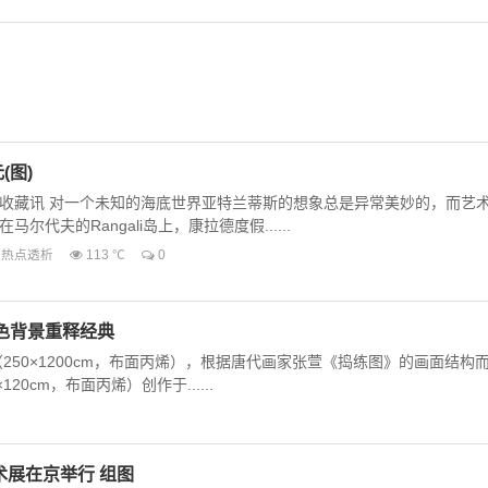
(图)
收藏讯 对一个未知的海底世界亚特兰蒂斯的想象总是异常美妙的，而艺
代夫的Rangali岛上，康拉德度假......
热点透析
113 ℃
0
色背景重释经典
（250×1200cm，布面丙烯），根据唐代画家张萱《捣练图》的画面结构
20cm，布面丙烯）创作于......
艺术展在京举行 组图