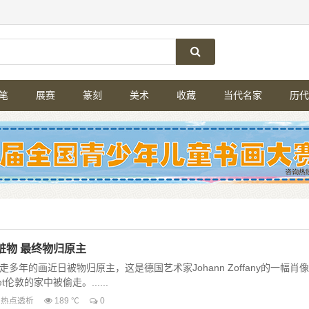
笔
展赛
篆刻
美术
收藏
当代名家
历代
赃物 最终物归原主
年的画近日被物归原主，这是德国艺术家Johann Zoffany的一幅肖像
t伦敦的家中被偷走。......
热点透析
189 ℃
0