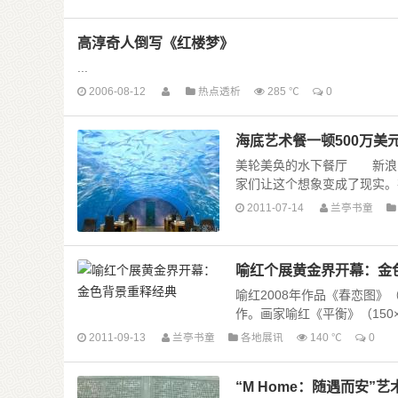
高淳奇人倒写《红楼梦》
...
2006-08-12
热点透析
285 ℃
0
海底艺术餐一顿500万美元
美轮美奂的水下餐厅 新浪
家们让这个想象变成了现实。在马尔
2011-07-14
兰亭书童
喻红个展黄金界开幕：金
喻红2008年作品《春恋图》
作。画家喻红《平衡》（150×1
2011-09-13
兰亭书童
各地展讯
140 ℃
0
“M Home：随遇而安”