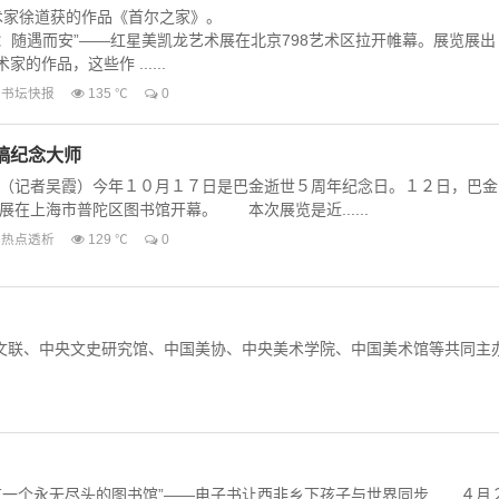
艺术家徐道获的作品《首尔之家》。
Home：随遇而安”——红星美凯龙艺术展在北京798艺术区拉开帷幕。展览展出
的作品，这些作 ......
书坛快报
135 ℃
0
稿纪念大师
（记者吴霞）今年１０月１７日是巴金逝世５周年纪念日。１２日，巴金
在上海市普陀区图书馆开幕。 本次展览是近......
热点透析
129 ℃
0
文联、中央文史研究馆、中国美协、中央美术学院、中国美术馆等共同主
我有一个永无尽头的图书馆”——电子书让西非乡下孩子与世界同步 ４月