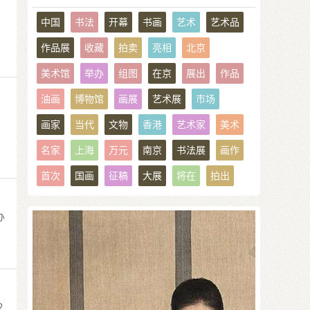
中国
书法
开幕
书画
艺术
艺术品
作品展
收藏
拍卖
亮相
北京
美术馆
举办
组图
在京
展出
作品
油画
博物馆
画展
艺术展
市场
画家
当代
文物
香港
艺术家
美术
名家
上海
万元
南京
书法展
画作
首次
国画
征稿
大展
将在
拍出
办
２