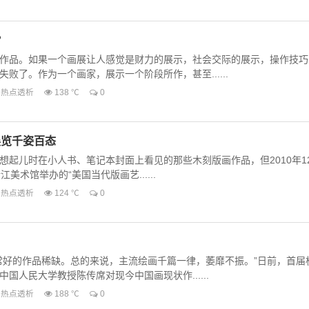
？
作品。如果一个画展让人感觉是财力的展示，社会交际的展示，操作技巧
败了。作为一个画家，展示一个阶段所作，甚至......
热点透析
138 ℃
0
展览千姿百态
想起儿时在小人书、笔记本封面上看见的那些木刻版画作品，但2010年1
江美术馆举办的“美国当代版画艺......
热点透析
124 ℃
0
常好的作品稀缺。总的来说，主流绘画千篇一律，萎靡不振。”日前，首届
国人民大学教授陈传席对现今中国画现状作......
热点透析
188 ℃
0