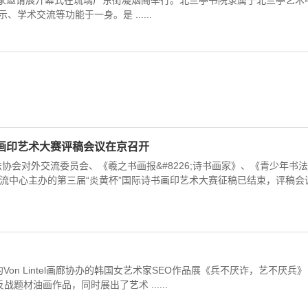
名家邀请展开幕式在琉璃厂东街凝烟阁举行。北兰亭书院隶属于北兰亭艺术
术交流等功能于一身。是 ......
书画印艺术大赛评稿会议在京召开
协会对外交流委员会、《羲之书画报&#8226;诗书画家》、《青少年书法
流中心主办的第三届“炎黄杯”国际诗书画印艺术大赛征稿已结束，评稿会
n Lintel画廊协办的韩国女艺术家SEO作品展《兵不厌诈，艺不厌兵》
题材油画作品，同时展出了艺术 ......