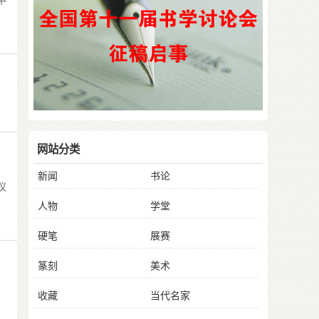
中
网站分类
新闻
书论
议
人物
学堂
硬笔
展赛
篆刻
美术
收藏
当代名家