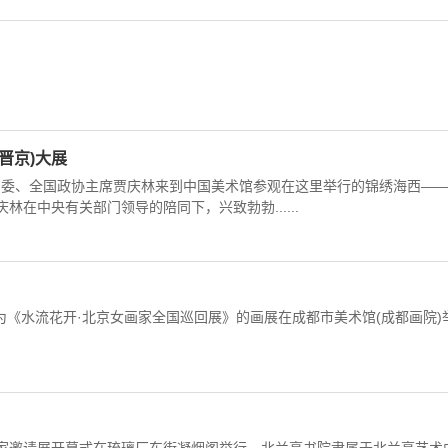
晋京)大展
常委、全国政协主席贾庆林来到中国美术馆参观在这里举行的锦绣海西—
林在中央有关部门领导的陪同下，兴致勃勃......
为《水流花开·北京女画家全国巡回展》的画展在成都市美术馆(成都画院)