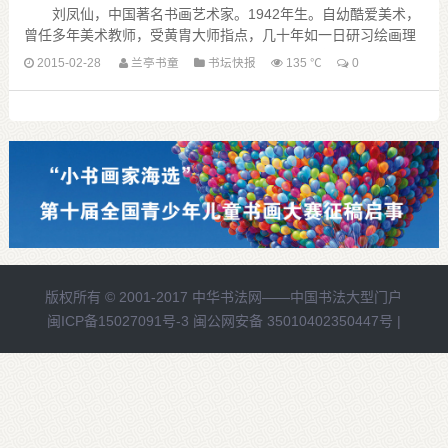
刘凤仙，中国著名书画艺术家。1942年生。自幼酷爱美术，
曾任多年美术教师，受黄胄大师指点，几十年如一日研习绘画理
论及技法，苦练不辍，以花鸟为主，尤擅画梅与寿桃，其作品气
2015-02-28
兰亭书童
书坛快报
135 ℃
0
势磅礴，清新怡人，喜庆向上 ......
版权所有 © 2001-2017
中华书法网——中国书法大型门户
闽ICP备15027091号-3
闽公网安备 35010402350447号 |