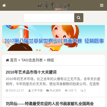
首页
> TAG信息列表 > 缔结
2010年艺术品市场十大关键词
2010年的艺术市场，比之去年的火爆有过之无不及，去年天价是
频传，今年则是天价天天有，使出浑身解数的拍卖公司，在造势
上各出奇招，让人在一顿狂轰乱炸后开始沉思，这......
2010-12-27
兰亭书童
热点透析
149 ℃
0
刘凤仙——特邀最受欢迎的人民书画家献礼全国两会