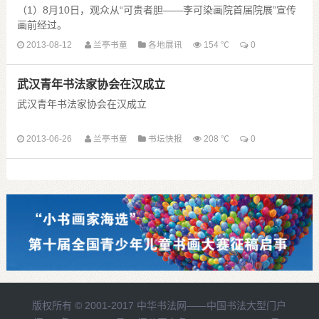
（1）8月10日，观众从“可贵者胆——李可染画院首届院展”宣传
画前经过。
近日，“可贵者胆——李可染画院首届院展”在北京中国美术馆开
2013-08-12
兰亭书童
各地展讯
154 ℃
0
幕，展出了李可染等艺术家的200多幅作品。李可染先生是我国
现代 ......
武汉青年书法家协会在汉成立
武汉青年书法家协会在汉成立
2013-06-26
兰亭书童
书坛快报
208 ℃
0
（本网讯）6月22日上午9:00，武汉书法家协会青年分会成立暨
走进高校书法看稿会，在武汉船舶职业技术学院图书馆会议中心
三号会议室举行。市文联党组成员、市文联副主席湛红好， ......
版权所有 © 2001-2017
中华书法网——中国书法大型门户