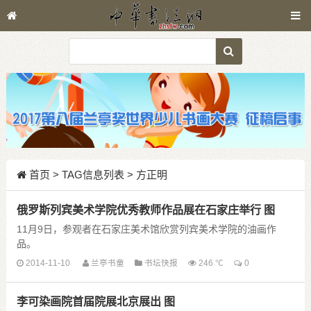
首页
> TAG信息列表 > 方正明
俄罗斯列宾美术学院优秀教师作品展在石家庄举行 图
11月9日，参观者在石家庄美术馆欣赏列宾美术学院的油画作
品。
近日，“现实主义的嬗变——俄罗斯列宾美术学院优秀教师作品
2014-11-10
兰亭书童
书坛快报
246 ℃
0
展”在石家庄美术馆举行。此次作品展共展出以人物肖像、风景、
静物等为题材的作品 ......
李可染画院首届院展北京展出 图