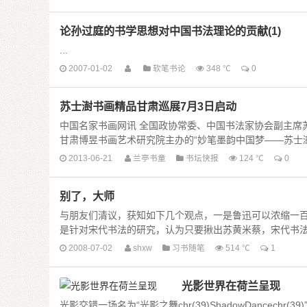
论孙过庭的书学思想对中国书法理论的贡献(1)
...
2007-01-02
软笔书论
348 ℃
0
苏士澍书画精品甘肃巡展7月3日启动
中国名家书画网讯 全国政协常委、中国书法家协会副主席
甘肃博昱书画艺术研究院主办的“妙笔墨韵中国梦——苏士澍书画
2013-06-21
兰亭书童
书坛快报
124 ℃
0
别了，大师
与朋友们清议，获知如下几个观点，一是鲁迅可以浓缩一
是针对宋代书法的研究，认为只要揪出苏黄米蔡，宋代书法便一目
2008-07-02
shxw
习书随笔
514 ℃
1
光影世界在荷兰呈现
光影交错一场名为“光影之舞chr(39)ShadowDancechr(39)”