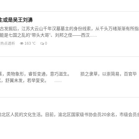
主或是吴王刘濞
古发掘后，江苏大云山千年汉墓墓主的身份线索，从千头万绪渐渐有所指
七国之乱的“带头大哥”、刘邦之侄——西汉......
热点透析
163 ℃
0
篆，类物象形，睿哲变通，意巧滋生。 损之隶草，以崇简易，百官毕
翼未发，若举复安。 ......
渝北区人民的文化生活。目前，渝北区国家级书协会员20余名，市级会员