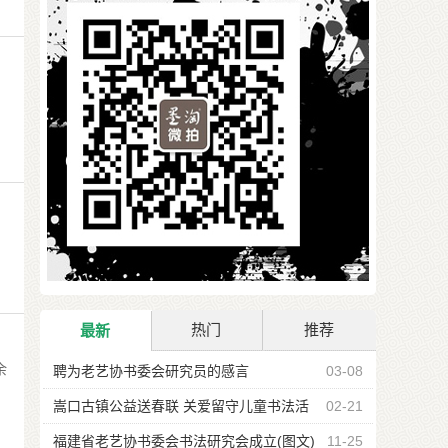
热门
推荐
最新
余
聘为老艺协书委会研究员的感言
03-08
嵩口古镇公益送春联 关爱留守儿童书法活
02-21
动
福建省老艺协书委会书法研究会成立(图文)
11-25