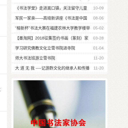
《书法学堂》走进嵩口镇，关注留守儿童
10-09
军民一家亲——高培新讲座《书法是中国
08-06
瑰宝》
“榕新杯”书法大赛在福建农林大学教学楼举
05-02
行
【墨淘网】2018征集签约书画（篆刻）家
03-28
公告
学习研究佛教文化立雪书院进寺院
01-04
、
师大书法班游立雪书院
11-20
大 道 无 我 ----记游酢文化的继承人和传播
11-20
者游嘉瑞宗长
二