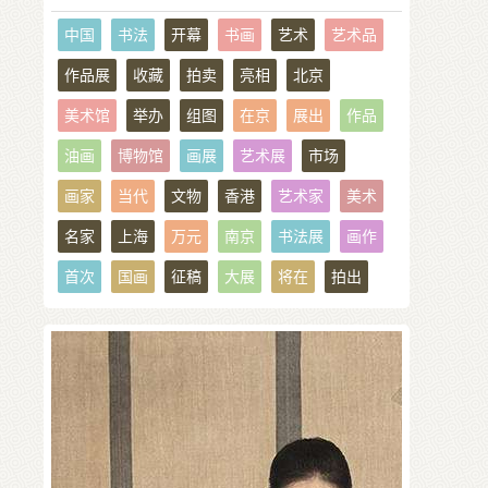
中国
书法
开幕
书画
艺术
艺术品
作品展
收藏
拍卖
亮相
北京
美术馆
举办
组图
在京
展出
作品
油画
博物馆
画展
艺术展
市场
画家
当代
文物
香港
艺术家
美术
名家
上海
万元
南京
书法展
画作
首次
国画
征稿
大展
将在
拍出