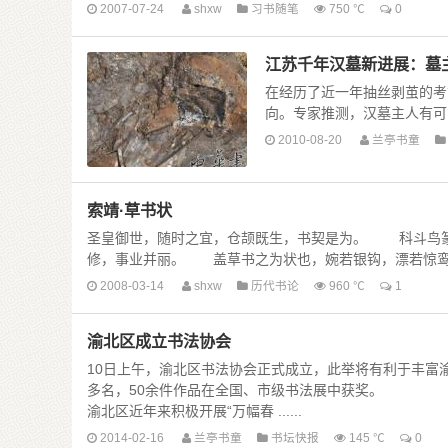
2007-07-24
shxw
习书随笔
750 ℃
0
江苏千年汉墓新进展：墓
在经历了近一年抽丝剥茧的考
向。专家推测，汉墓主人有可能是
2010-08-20
兰亭书童
索靖·草书状
圣皇御世，随时之宜，仓颉既生，书契是为。 科斗鸟
修，事业并丽。 盖草书之为状也，婉若银钩，漂若惊鸾，舒
2008-03-14
shxw
历代书论
960 ℃
1
渝北区成立书法协会
10日上午，渝北区书法协会正式成立，此举将有利于丰富
多名，50余件作品在全国、市级书法展中获奖。
渝北区近年来积极开展“万幅春 ......
2014-02-16
兰亭书童
书坛快报
145 ℃
0