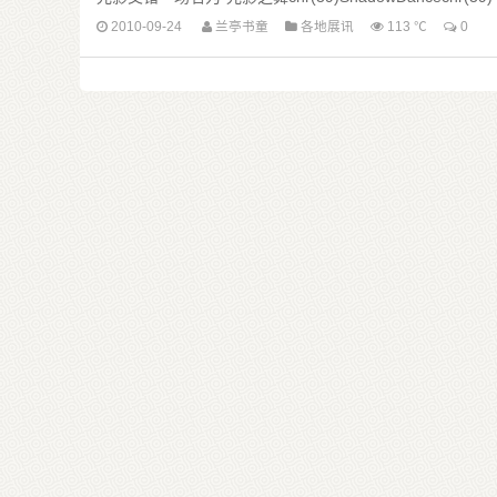
2010-09-24
兰亭书童
各地展讯
113 ℃
0