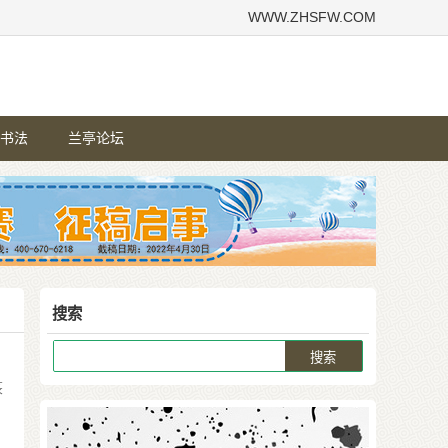
WWW.ZHSFW.COM
书法
兰亭论坛
搜索
篆