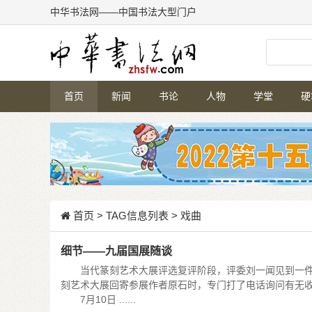
中华书法网——中国书法大型门户
首页
新闻
书论
人物
学堂
硬
首页
> TAG信息列表 > 戏曲
细节——九届国展随谈
当代篆刻艺术大展评选复评阶段，评委刘一闻见到一件
刻艺术大展回寄参展作者原石时，专门打了电话询问有无
7月10日 ......