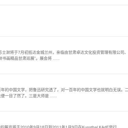
苏士澍将于7月初抵达金城兰州，亲临由甘肃卓达文化投资管理有限公司
精品甘肃巡展”。展会将 ......
百年的中国文学，把鲁迅研究透了，对一百年的中国文学也就明白无误。
了然了。三是大师是 ......
的展览将于2010年9月18日到2011年1月9日在Kunsthal KAdE举行......