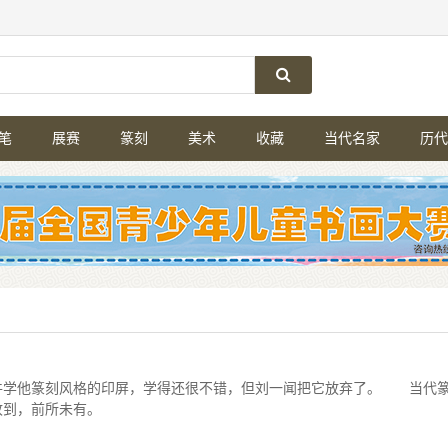
笔
展赛
篆刻
美术
收藏
当代名家
历代
学他篆刻风格的印屏，学得还很不错，但刘一闻把它放弃了。 当代
收到，前所未有。