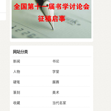
网站分类
新闻
书论
人物
学堂
硬笔
展赛
篆刻
美术
收藏
当代名家