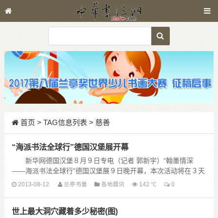
首页
> TAG信息列表 > 慈善
“海派书法全球行”德国汉堡展开幕
新华网德国汉堡８月９日专电（记者 郭新宇）“翰墨情深
——海派书法全球行”德国汉堡展９日晚开幕，本次活动将在３天
的时间里向当地观众展出５５幅名家作品。这是海派书法艺术首
2013-08-12
兰亭书童
各地展讯
142 ℃
0
次在欧洲大规模展出。
本 ......
世上最大洞穴藏着多少秘密(图)