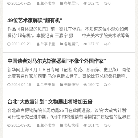
际展览有限公司承办，庆祝中国共产党成立90周......
2011-07-25
兰亭书童
各地展讯
162 ℃
0
49位艺术家解读“超有机”
作品《身体里的风景》前一婴儿车停靠，不知道这位小观众如何
看待“超有机”。本报记者 王嘉宁 摄 中央美术学院美术馆筹备
策划近一年的“首届CAFAM泛主题展——超......
2011-09-21
兰亭书童
各地展讯
127 ℃
0
中国读者对马尔克斯熟悉到“不像个外国作家”
新华网上海４月１８日专电（记者 俞菀、孙丽萍、史卫燕） 哥伦
比亚著名作家加西亚·马尔克斯去世了。哥伦比亚总统桑托斯称，
马尔克斯去世给哥伦比亚留下了一千年的孤独和......
2014-04-19
兰亭书童
书坛快报
160 ℃
0
台北“大故宫计划” 文物展出将增加五倍
台北故宫博物院院长周功鑫25日在此间透露，该院“大故宫计划”
可行性研究已进中期，9月中旬将邀请有博物馆扩建经验的世界建
筑设计名家聚台北进行研讨。
2011-09-01
兰亭书童
书坛快报
101 ℃
0
周功鑫25日于台北故宫向媒体介绍“山水合璧——黄公望与 ......