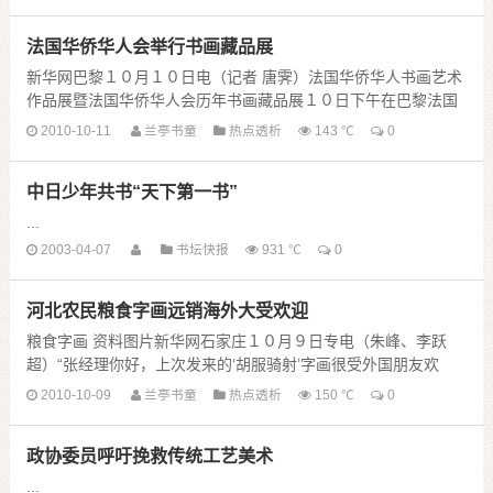
江苏创作中心、江苏省油画雕塑 ......
法国华侨华人会举行书画藏品展
新华网巴黎１０月１０日电（记者 唐霁）法国华侨华人书画艺术
作品展暨法国华侨华人会历年书画藏品展１０日下午在巴黎法国
华侨华人会馆举行，吸引了众多法国观众、华侨华人......
2010-10-11
兰亭书童
热点透析
143 ℃
0
中日少年共书“天下第一书”
...
2003-04-07
书坛快报
931 ℃
0
河北农民粮食字画远销海外大受欢迎
粮食字画 资料图片新华网石家庄１０月９日专电（朱峰、李跃
超）“张经理你好，上次发来的‘胡服骑射’字画很受外国朋友欢
迎，麻烦你尽快再发来一批这样的作品。”在天津搞......
2010-10-09
兰亭书童
热点透析
150 ℃
0
政协委员呼吁挽救传统工艺美术
...