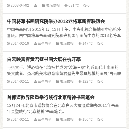
2003-04-02
书坛快报
631 ℃
0
中国将军书画研究院举办2013老将军新春联谊会
中国书画网讯 2013年1月13日上午，中央电视台梅地亚中心格外
喜庆。由中国将军书画研究院和央视国际画院主办的2013老将军
新春联谊会在这里隆重举行。大厅内欢歌笑语，喜气洋洋，两条
2014-02-19
兰亭书童
书坛快报
147 ℃
0
红底黄字大书：“敬祝老将军新 ......
白云映富春黄君璧书画大展在杭开幕
与张大千、溥心畬在台湾被并成为“渡海三家”的近现代山水画的
集大成者、杰出的美术教育家黄君璧先生最具规模的画展“白云映
富春---黄君璧书画展”于12月2日在浙江美术馆开幕。
2014-02-11
兰亭书童
书坛快报
122 ℃
0
展览共展出黄君璧各个历 ......
首都道教界隆重举行践行北京精神书画笔会
12月24日,北京市道教协会在北京白云大厦隆重举办2011年书画
年会暨践行"北京精神"书画笔会。
北京市道家书画艺术委员会自2005年成立以来，始终以弘扬中华
2014-02-11
兰亭书童
书坛快报
156 ℃
0
民族的优秀文化传统为己任。道家书画家们一方 ......