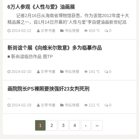
6万人参观《人性与爱》油画展
记者2月16日从海南省博物馆获悉，作为该馆2012年度十大
精品展之一，自1月14日开幕的“人性与爱”李自健油画新世纪巡
展，已吸引了6万余人参观。为了让画家与观众近距离交流，2月
2014-02-12
兰亭书童
书坛快报
410 ℃
0
18日，中国旅美油画家李自健将 ......
靳尚谊个展《向维米尔致意》多为临摹作品
■ 靳尚谊临仿作品 图TP
维米尔作品
2014-02-10
兰亭书童
书坛快报
141 ℃
0
不久前，中国美协名誉主席、中央美术学院原院长靳尚谊在
中央美术学院美术馆举办了一个名为《向维米尔致意》 的个展。
画院院长PS裸照要挟强奸23女判死刑
整个展览只有他的3件作品，皆为临仿17世纪荷兰艺术 ......
...
2014-02-19
兰亭书童
书坛快报
111 ℃
0
1
2
3
4
›
››