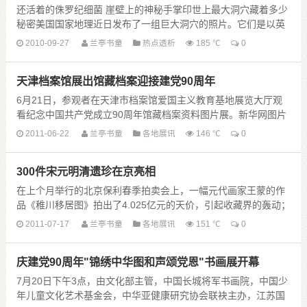
还活着的侏罗纪细菌 崖壁上的神秘手掌印世上最大洞穴藏着多少
秘密美国国家地理近日发布了一组巨大洞穴的照片。它们是以英
国为首的一支洞穴探险队在5月份的探险研究活动结......
2010-09-27
兰亭书童
热点透析
185 ℃
0
天津档案馆展出馆藏档案迎接建党90周年
6月21日，参观者在天津市档案馆爱国主义教育基地展览大厅观
看纪念中国共产党成立90周年馆藏档案资料图片展。新华网图片
王晓明 摄 新华网天津6月21日电 当日，......
2011-06-22
兰亭书童
各地展讯
146 ℃
0
300件宋元明清遗珍在京亮相
在上个月举行的北京保利春季拍卖会上，一幅元代画家王蒙的作
品《稚川移居图》拍出了4.025亿元的天价，引起收藏界的轰动；
从今天开始，王蒙的另一件晚年佳作《山岳神秀......
2011-07-17
兰亭书童
各地展讯
151 ℃
0
庆建党90周年"锦绣中华图和声颂党恩"书画展开幕
7月20日下午3点，由文化部主管，中国长城将军书画院，中国少
年儿童文化艺术基金会，中华亚健康研究协会联袂主办，江苏国