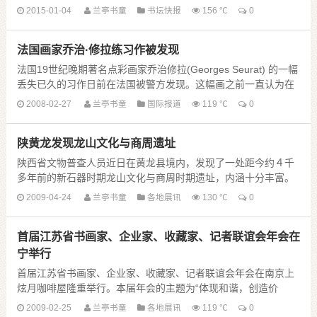
海选五体佳作 打造展赛品牌
2015-01-04
兰亭书童
书坛快报
156 ℃
0
《书法报》作为书法界的权威媒 ......
法国画家乔治·修拉练习作被发现
法国19世纪晚期著名点彩画家乔治修拉(Georges Seurat) 的一幅
丢失已久的习作日前在法国被警方发现。这幅画之前一直认为在
二战期间被德国纳粹盗走，本月奇迹般地出现在巴黎的一家艺术
2008-02-27
兰亭书童
国际报道
119 ℃
0
经纪公司，准备上市拍卖。 ......
陕黄龙发现龙山文化与商周遗址
陕西省文物普查人员近日在黄龙县境内，发现了一处距今约４千
多年前的新石器时期龙山文化与商周时期遗址，内涵十分丰富。
据新华社西安４月２３日电，该遗址位于黄龙县三岔乡一处
2009-04-24
兰亭书童
各地展讯
130 ℃
0
缓坡地带，面积为６万平方米 ......
首届江苏省书画家、企业家、收藏家、记者联谊会年会在
宁举行
首届江苏省书画家、企业家、收藏家、记者联谊会年会在南京上
炫月咖啡屋隆重举行。本届年会的主题为“体现和谐，创造价
值”。来自江苏省文联、江苏省美术馆、江苏省国画院、中国美协
2009-02-25
兰亭书童
各地展讯
119 ℃
0