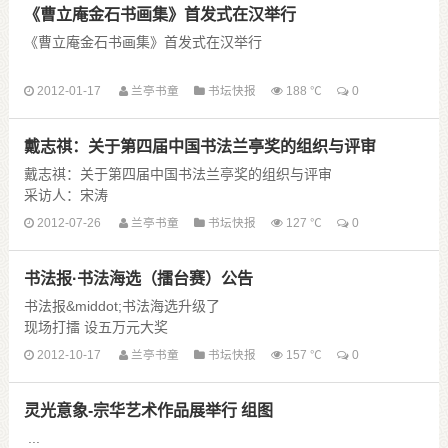
《曹立庵金石书画集》首发式在汉举行
《曹立庵金石书画集》首发式在汉举行
2012-01-17
兰亭书童
书坛快报
188 ℃
0
戴志祺：关于第四届中国书法兰亭奖的组织与评审
本报讯 （记者 叶青峰）1月15日，适逢湖北省著名书画家曹立庵
先生九十冥寿之日，《曹立庵金石书画集》首发式在湖北省老干
戴志祺：关于第四届中国书法兰亭奖的组织与评审
部活动中心举行。
采访人：宋涛
首发式由湖北省老干部管理 ......
时 间：2012年6月
2012-07-26
兰亭书童
书坛快报
127 ℃
0
地 点：中国书法家协会会议室
永和九年三月初三“上巳节”，王羲之等四十余位东晋名士，于今
书法报·书法海选（擂台赛）公告
浙江绍兴兰亭举办兰亭雅集，成为书 ......
书法报&middot;书法海选升级了
现场打擂 设五万元大奖
书法报&middot;书法海选（擂台赛）
2012-10-17
兰亭书童
书坛快报
157 ℃
0
公 告
灵光意象-宗华艺术作品展举行 组图
一、海选宗旨
褒扬优秀书家 扶植书坛新人
...