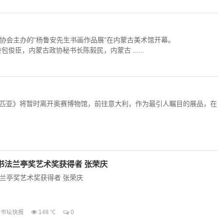
协会主办的“杨鲁安先生书画作品展”在内蒙古美术馆开幕。
臣，内蒙古政协秘书长陈毅民，内蒙古 ......
林匹亚》将暂时离开奥赛博物馆，前往意大利，作为最引人瞩目的展品，在
书法兰亭奖艺术奖获得者 张荣庆
兰亭奖艺术奖获得者 张荣庆
书坛快报
148 ℃
0