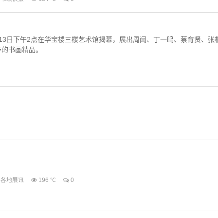
荣宝斋茶文化（北京）有限责任公司于2 ......
月13日下午2点在华宝楼三楼艺术馆揭幕，展出周闻、丁一鸣、蔡育贤、张
作的书画精品。
各地展讯
196 ℃
0