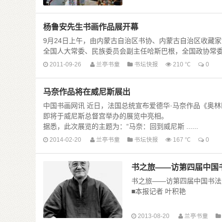
杨鲁安先生书画作品展开幕
9月24日上午，由内蒙古自治区书协、内蒙古自治区收藏家
全国人大常委、民族委员会副主任哈斯巴根，全国政协常委包俊
2011-09-26
兰亭书童
书坛快报
210 ℃
0
马奈作品将在威尼斯展出
中国书画网讯 近日，法国总统宣布爱德华·马奈作品《奥
即将于威尼斯总督宫举办的展览中亮相。
据悉，此次展览的主题为：“马奈：回到威尼斯 ......
2014-02-20
兰亭书童
书坛快报
167 ℃
0
书之旅——访第四届中国
书之旅——访第四届中国书法
■本报记者 叶积艳
2013-08-20
兰亭书童