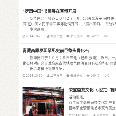
张荣庆 1938年出生，河
“梦圆中国”书画展在军博开展
委员，中华海外联谊会二届 ....
新华网北京频道１０月２７日电（记者张漫子 闫祥岭）
展”在中国人民革命军事博物馆开展，共展出国画、书法作
本次画展 ......
2014-10-28
兰亭书童
书坛快报
142 ℃
0
青藏高原发现罕见史前巨象头骨化石
新华网西宁１０月２９日专电（记者 张曦） 近日，一
化石将对研究青藏高原古代地理气候演变具有极高科研价
据青海省博物馆介绍， ......
2014-10-30
兰亭书童
书坛快报
146 ℃
0
荣宝斋茶文化（北京）有
活动现场。
百年荣宝斋布局茶文化新产业
百年荣宝斋聚焦艺术家专属定
普洱收藏再度复兴 从投资性收
2014-10-30
兰亭书童