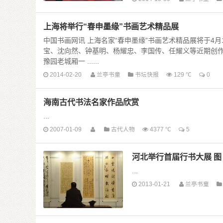
中华老字号荣宝斋近日对外宣布，
上海将举行“春申墨缘”书画艺术精品展
中国书画网讯 上海名家“春申墨缘”书画艺术精品展将于4
宝、沈向然、钟基明、杨耀忠、李国传、任耀义等近期创
豫园老城厢一 ......
2014-02-20
兰亭书童
书坛快报
129 ℃
0
海南古代书法名家作品欣赏
...
2007-01-09
古代人物
4377 ℃
5
河北举行首届行书大展 图
...
2013-01-21
兰亭书童