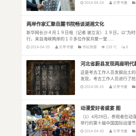
2014-04-24
兰亭书童
两岸作家汇聚岳麓书院畅谈湖湘文化
新华网长沙４月１９日电（记者 谢立言）１９日，以“为时
行，来自海峡两岸的１０多位作家共聚一堂......
2014-04-20
兰亭书童
书坛快报
133 ℃
0
河北省蔚县发现两座明代墓
这是考古工作人员发掘出土的
发现，考古工作人员进行了抢救
2014-06-15
兰亭书童
动漫爱好者盛宴 图
（1）4月29日，参观者在
举行的第十届中国国际动漫节迎
2014-04-30
兰亭书童