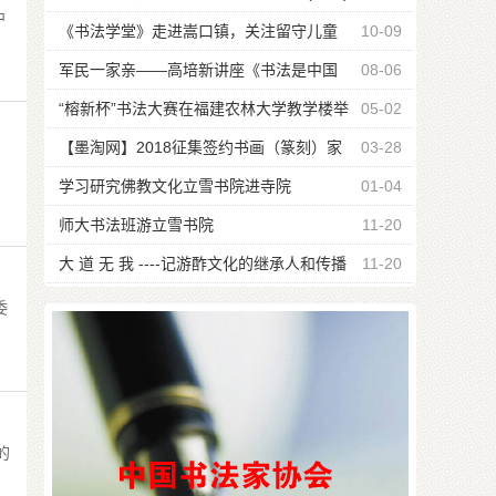
中
《书法学堂》走进嵩口镇，关注留守儿童
10-09
军民一家亲——高培新讲座《书法是中国
08-06
瑰宝》
“榕新杯”书法大赛在福建农林大学教学楼举
05-02
行
【墨淘网】2018征集签约书画（篆刻）家
03-28
公告
学习研究佛教文化立雪书院进寺院
01-04
师大书法班游立雪书院
11-20
大 道 无 我 ----记游酢文化的继承人和传播
11-20
者游嘉瑞宗长
委
的