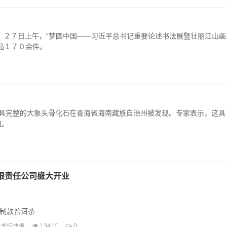
北安国人。曾任中国书协研究部主任、学术专业委员会秘书长、教育工作委员
..
２７日上午，“梦圆中国——习近平总书记重要论述书法展暨壮丽江山画
品１７０余件。
具完整的大象头骨化石在青海省海南藏族自治州被发现。专家表示，这具
值。
限责任公司盛大开业
制款普洱茶
藏转向“日常艺术消费”
书坛快报
134 ℃
0