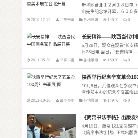
新华网台北１２月１８日电（
山先生纪念馆开幕，６００多幅
2010-12-19
兰亭书童
各地展讯
145 ℃
0
长安精神——陕西当代中
5月28日，观众在观看“长安
月28日电 当日，“长安精神——
2011-05-30
兰亭书童
各地展讯
150 ℃
0
陕西举行纪念辛亥革命10
10月9日，几位观众在参观书
宣传部主办的纪念辛亥革命100
2011-10-10
兰亭书童
各地展讯
149 ℃
0
《简帛书法字帖》出版发行
4月19日，简帛书法家吴巍
《简帛书法字帖》正式出版发行