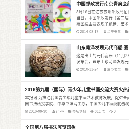
中国邮政发行南京青奥会
8月16日在江苏苏州邮政局
当日，中国邮政发行《第二届
票图案主要表现了跑步、艺术体 ..
2014-08-17
兰亭书童
山东菏泽发现元代商船 图
这是出土的元代瓷器（11月2
发布会，宣布山东菏泽发现元代商船
2010-11-24
兰亭书童
2016第九届（国际）青少年儿童书画交流大赛火
本报讯 为推动我国青少年儿童书画艺术教育发展，促进全
国书法函授学院、中华书法网主办，中国少儿书画网协办的第九届
2016-09-30
shxw
书坛快报
611 ℃
0
全国第八届书法展览印象