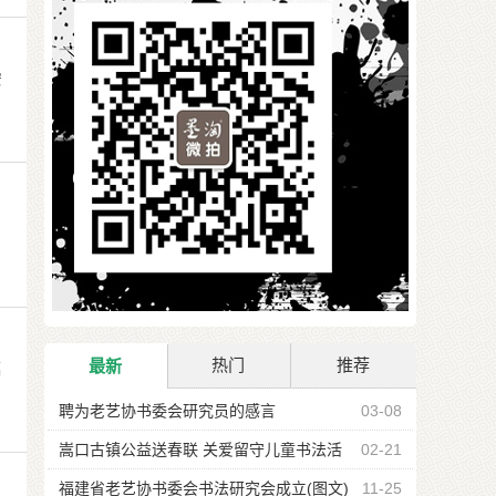
安
热门
推荐
最新
幅
聘为老艺协书委会研究员的感言
03-08
嵩口古镇公益送春联 关爱留守儿童书法活
02-21
动
福建省老艺协书委会书法研究会成立(图文)
11-25