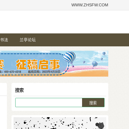
WWW.ZHSFW.COM
书法
兰亭论坛
搜索