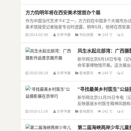
方力钧明年将在西安美术馆首办个展
作为中国当代艺术“F4”之一，方力钧在中国多个大城市
美术馆接受记者独家专访时透露，明年5月，他将在西安美术馆首
2014-02-08
兰亭书童
书坛快报
134 ℃
0
风生水起北部湾：广西摄
新华网北京8月18日专电（记
命军事博物馆开展。这次展出的1
2010-08-19
兰亭书童
各地展讯
144 ℃
0
“寻找最美乡村医生”公益
新华网北京11月25日专电（
反映基层乡村医生精神风貌和我
2010-11-26
兰亭书童
各地展讯
141 ℃
0
第二届海峡两岸少年儿童