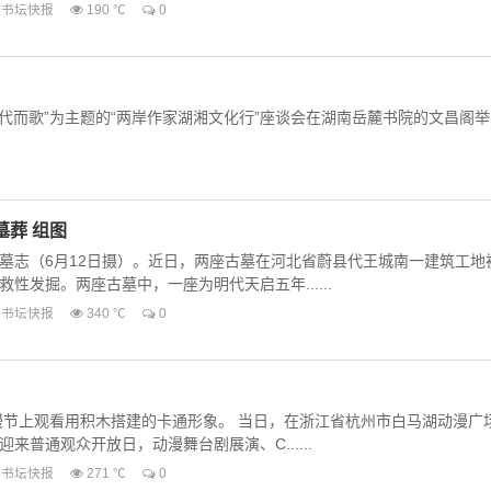
书坛快报
190 ℃
0
代而歌”为主题的“两岸作家湖湘文化行”座谈会在湖南岳麓书院的文昌阁举
葬 组图
墓志（6月12日摄）。近日，两座古墓在河北省蔚县代王城南一建筑工地
性发掘。两座古墓中，一座为明代天启五年......
书坛快报
340 ℃
0
动漫节上观看用积木搭建的卡通形象。 当日，在浙江省杭州市白马湖动漫广
来普通观众开放日，动漫舞台剧展演、C......
书坛快报
271 ℃
0