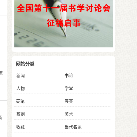
网站分类
被
新闻
书论
人物
学堂
硬笔
展赛
篆刻
美术
场
收藏
当代名家