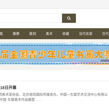
笔
展赛
篆刻
美术
收藏
当代名家
历代
18日开幕
西美术家协会、北京易阳国际传媒承办，中国—东盟艺术交流中心有限公
东盟美术作品展暨 ......