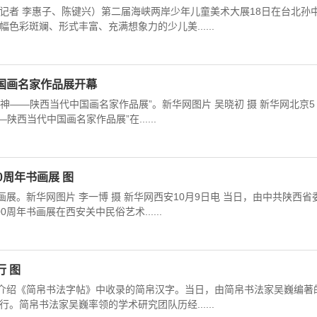
记者 李惠子、陈键兴）第二届海峡两岸少年儿童美术大展18日在台北孙
色彩斑斓、形式丰富、充满想象力的少儿美......
国画名家作品展开幕
精神——陕西当代中国画名家作品展”。新华网图片 吴晓初 摄 新华网北京5
陕西当代中国画名家作品展”在......
0周年书画展 图
画展。新华网图片 李一博 摄 新华网西安10月9日电 当日，由中共陕西省
周年书画展在西安关中民俗艺术......
 图
在介绍《简帛书法字帖》中收录的简帛汉字。当日，由简帛书法家吴巍编著
。简帛书法家吴巍率领的学术研究团队历经......