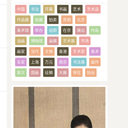
会
中国
书法
开幕
书画
艺术
艺术品
作品展
收藏
拍卖
亮相
北京
美术馆
举办
组图
在京
展出
作品
油画
博物馆
画展
艺术展
市场
画家
当代
文物
香港
艺术家
美术
名家
上海
万元
南京
书法展
画作
首次
国画
征稿
大展
将在
拍出