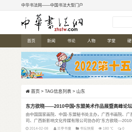
中华书法网——中国书法大型门户
首页
新闻
书论
人物
学堂
硬
首页
> TAG信息列表 > 山东
东方欲晓——2010中国•东盟美术作品展暨高峰论坛
由中国国家画院、中国-东盟秘书处主办，广西书画院、广
司、广西新影响文化传媒有限公司协办的“东方欲晓—2010中国·
2014-02-08
兰亭书童
书坛快报
180 ℃
0