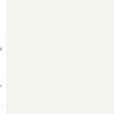
邮
闻
中