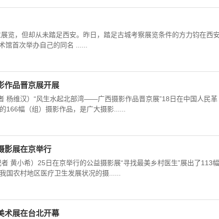
办过展览，但却从未踏足西安。昨日，踏足古城考察展览条件的方力钧在西
次举办自己的同名 ......
影作品晋京展开展
者 杨维汉）“风生水起北部湾——广西摄影作品晋京展”18日在中国人民革
66幅（组）摄影作品，是广大摄影......
摄影展在京举行
记者 黄小希）25日在京举行的公益摄影展“寻找最美乡村医生”展出了113
国农村地区医疗卫生发展状况的摄......
美术展在台北开幕