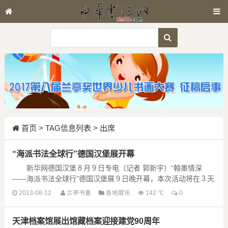
首页
> TAG信息列表 > 出席
“海派书法全球行”德国汉堡展开幕
新华网德国汉堡８月９日专电（记者 郭新宇）“翰墨情深
——海派书法全球行”德国汉堡展９日晚开幕，本次活动将在３天
的时间里向当地观众展出５５幅名家作品。这是海派书法艺术首
2013-08-12
兰亭书童
各地展讯
142 ℃
0
次在欧洲大规模展出。
本 ......
天津档案馆展出馆藏档案迎接建党90周年