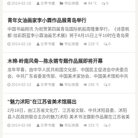
山、朱以撒、刘家科、李晨、陈忠实、张瑞田等17人为副院长。
2014-02-18
兰亭书童
书坛快报
94 ℃
0
张瑞田兼任秘书长。
中 ......
青年女油画家李小霖作品展青岛举行
中国书画网讯 为祝贺第四届青岛国际帆船周隆重举行，《诗意帆
都·炫彩蔚蓝李小霖油画艺术展》将于8月15日上午10时在青岛荣
宝斋二楼展厅开幕。中国非物质文化遗产《中华奇葩·荣宝斋木版
2014-02-18
兰亭书童
书坛快报
229 ℃
0
水印艺术》也同时展出。
......
木棉·岭南风骨—陈永锵专题作品展即将开幕
龙年早春，由中华人民共和国文化部、中国民主促进会中央委员
会、中共广东省委宣传部、中国美术家协会、中国美术馆和中共
广州市委宣传部联手主办的“木棉·岭南风骨——陈永锵专题作品
2014-02-13
兰亭书童
书坛快报
156 ℃
0
展”，将于2012年3月3日在北 ......
“魅力沭阳”在江苏省美术馆展出
2月18日，由江苏省文化厅、江苏省文联、中共沭阳县委、沭阳
县人民政府联合主办的魅力沭阳·美术书法摄影作品展在江苏省美
术馆举行开展仪式，张久汉、梁勇、高云、王慧芬、赵丽丽、乔
2014-02-08
兰亭书童
书坛快报
153 ℃
0
翠聪、王庚绪等江苏省市 ......