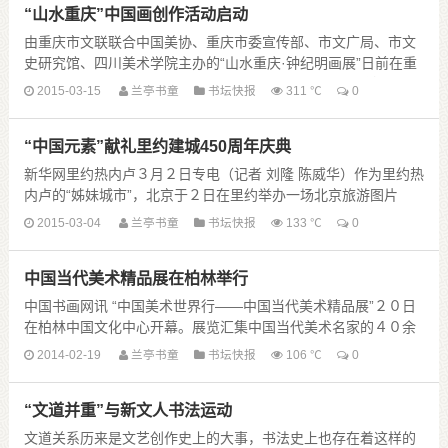
“山水重庆”中国画创作活动启动
由重庆市文联联合中国美协、重庆市委宣传部、市文广局、市文
史研究馆、四川美术学院主办的“山水重庆·钟纪明画展”日前在重
庆举行，标示着“山水重庆·中国画创作活动”正式启动。 钟纪明现
2015-03-15
兰亭书童
书坛快报
311 ℃
0
为中国美协 ......
“中国元素”献礼里约建城450周年庆典
新华网里约热内卢３月２日专电（记者 刘隆 陈威华）作为里约热
内卢的“姊妹城市”，北京于２日在里约举办一场北京旅游图片
展，向这座南美城市建城４５０周年庆典系列活动献礼。
2015-03-04
兰亭书童
书坛快报
133 ℃
0
国际知名旅游胜地里 ......
中国当代美术精品展在柏林举行
中国书画网讯 “中国美术世界行——中国当代美术精品展”２０日
在柏林中国文化中心开幕。展览汇集中国当代美术名家的４０余
幅精品力作，风格多样，聚焦中国西部和当代社会题材。
2014-02-19
兰亭书童
书坛快报
106 ℃
0
出席开幕式的中国美术家协会主席 ......
“文道并重”与新文人书法运动
文道关系历来是文艺创作史上的大事，书法史上也存在着这样的