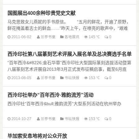
国图展出400余种珍贵党史文献
马克思致女儿燕妮的手书原信。 “五月的鲜花，开遍了原野，
鲜花掩盖着志士的鲜血……”昨天上午，在嘹亮的歌声中，“艰难
与辉煌——纪念中国共产党成立九十周年馆藏珍贵......
2011-06-02
兰亭书童
各地展讯
145 ℃
0
西泠印社第八届篆刻艺术评展入展名单及总决赛选手名单
“百年西泠&#8226;金石华章”西泠印社大型国际篆刻选拔活动暨第
八届篆刻艺术评展自2013年3月正式发布征稿启事，截至6月底
止，七大分赛区共有分布在32个省市自治区和台湾地区（不含来
2013-08-05
兰亭书童
书坛快报
153 ℃
0
自日本、韩国等国家的作者 ......
西泠印社举办“百年西泠·雅韵流芳”活动
西泠印社“百年西泠&bull;雅韵流芳”大型系列活动在杭州举办
2014-10-27
兰亭书童
书坛快报
153 ℃
0
十月杭城，天朗气清。西泠印社甲午秋季雅集暨“百年西泠&bull;
雅韵流芳”大型系列活动在杭州隆重启幕。本次活动分为两展四
毕加索安息地将对公众开放
会，包括当代国际 ......