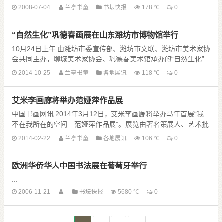
国书协副主席、四川省文联副主席、四川省书协主席何应辉，顾
2008-07-04
兰亭书童
书坛快报
178 ℃
0
问蒲宏湘、副主席郭强、徐德 ......
“自然生化”巩德春画展在山东潍坊市博物馆举行
10月24日上午 由潍坊市委宣传部、潍坊市文联、潍坊市美术家协
会共同主办，聊城美术家协会、巩德春美术馆承办的“自然生化”
巩德春画展在潍坊市博物馆三楼开展。
2014-10-25
兰亭书童
各地展讯
118 ℃
0
本次共展出巩德春创作的山水画精品七十余幅。
巩 ......
艾米李画廊将举办范娅萍作品展
中国书画网讯 2014年3月12日，艾米李画廊将举办马年首展“我
不在我所在的空间—范娅萍作品展”。展览由著名策展人、艺术批
评家冯博一策划，展览将集中展示范娅萍2004至2014年10年间
2014-02-22
兰亭书童
各地展讯
106 ℃
0
包含装置，油画，版画三个类别 ......
欧洲华侨华人中国书法展在葡萄牙举行
...
2006-11-21
书坛快报
5680 ℃
0