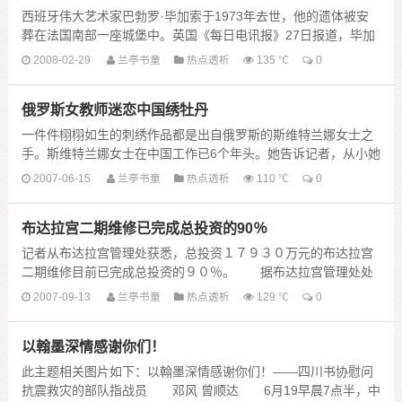
西班牙伟大艺术家巴勃罗·毕加索于1973年去世，他的遗体被安
葬在法国南部一座城堡中。英国《每日电讯报》27日报道，毕加
索的葬身之地将在他辞世35年后首次向公众开放。 这座14世
2008-02-29
兰亭书童
热点透析
135 ℃
0
纪建成的城堡位于法国南部村庄 ......
俄罗斯女教师迷恋中国绣牡丹
一件件栩栩如生的刺绣作品都是出自俄罗斯的斯维特兰娜女士之
手。斯维特兰娜女士在中国工作已6个年头。她告诉记者，从小她
就听说中国的刺绣在世界上首屈一指，在中国生活的这6年中，她
2007-06-15
兰亭书童
热点透析
110 ℃
0
爱上了中国这片土地 ......
布达拉宫二期维修已完成总投资的90％
记者从布达拉宫管理处获悉，总投资１７９３０万元的布达拉宫
二期维修目前已完成总投资的９０％。 据布达拉宫管理处处
长强巴格桑介绍，布达拉宫今年的维修重点是布达拉宫珍宝馆、
2007-09-13
兰亭书童
热点透析
129 ℃
0
雪城西印经院和新发现 ......
以翰墨深情感谢你们！
此主题相关图片如下：以翰墨深情感谢你们！——四川书协慰问
抗震救灾的部队指战员 邓风 曾顺达 6月19早晨7点半，中