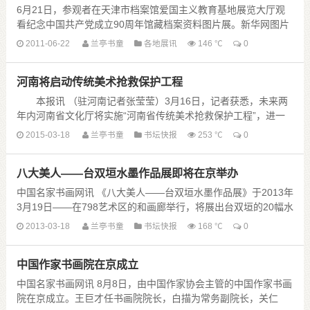
6月21日，参观者在天津市档案馆爱国主义教育基地展览大厅观
看纪念中国共产党成立90周年馆藏档案资料图片展。新华网图片
王晓明 摄 新华网天津6月21日电 当日，......
2011-06-22
兰亭书童
各地展讯
146 ℃
0
河南将启动传统美术抢救保护工程
本报讯 （驻河南记者张莹莹）3月16日，记者获悉，未来两
年内河南省文化厅将实施“河南省传统美术抢救保护工程”，进一
步探索非物质文化遗产保护的有效途径，维护中原文化生态的多
2015-03-18
兰亭书童
书坛快报
253 ℃
0
样性。
该工程将按照“ ......
八大美人——台双垣水墨作品展即将在京举办
中国名家书画网讯 《八大美人——台双垣水墨作品展》于2013年
3月19日——在798艺术区的和画廊举行，将展出台双垣的20幅水
墨新作，并且在该作品中首次出现作者原创的“重构书法”，这将
2013-03-18
兰亭书童
书坛快报
168 ℃
0
给观众带来新的视觉体验和 ......
中国作家书画院在京成立
中国名家书画网讯 8月8日，由中国作家协会主管的中国作家书画
院在京成立。王巨才任书画院院长，白描为常务副院长，关仁