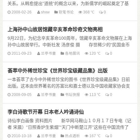
关系。从韩愈提出“道统“的概念以来，为新儒学的崛起奠定了基
础。在理学内部也分为两股势力，其中以道学为主体的二程等人
2008-02-26
shxw
软笔书论
368 ℃
0
偏于“重道轻文”，也包 ......
上海孙中山故居馆藏辛亥革命珍奇文物亮相
9月22日，为纪念辛亥革命100周年，馆藏辛亥革命文物展在上海
孙中山故居举行。中新社发 汤彦俊 摄 存世稀少的“民国金币
券”、暗器扇子刀、军用钞票……为纪念辛......
2011-09-23
兰亭书童
各地展讯
120 ℃
0
荟萃中外稀世珍宝《世界珍宝级藏品集》出版
一本荟萃了古今中外稀世珍宝的图书《世界珍宝级藏品集》日前
出版。这本由世界著名的苏富比和嘉士德以及中国收藏家协会支
持的精品图书，集东西方各国之瑰宝极品，展现全球最顶级的名
2008-09-05
兰亭书童
书坛快报
113 ℃
0
画、古董、珍奇。图书选取中西 ......
李白诗歌节开幕 日本老人吟诵诗仙
诗仙李白画像 资料图片 新华网马鞍山１０月１７日专电（记
者 宋晨）“日照香炉生紫烟”“天门中断楚江开”这些在中国流传了
千年的诗句，如今受到日本诗友的“热捧”。......
2010-10-18
兰亭书童
热点透析
167 ℃
0